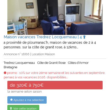
Maison vacances Tredrez Locquemeau | 4
a proximité de ploumanac'h, maison de vacances de 2 à 4
personnes. sur la côte de granit rose, à 12kms…
Annonce n° 1886 | Location Maison
Tredrez Locquemeau
Côte de Granit Rose
Côtes d'Armor
Bretagne
promo : 10% sur votre 2éme semaine et les suivantes en septembre.
pensez à vos vacances 2026. disponibilités…
de 320€ à 750€
la semaine selon saison
Ajoutez à ma sélection
Voir cette location