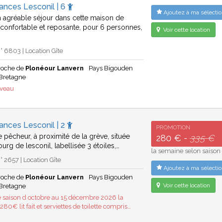
ances Lesconil | 6
Ajoutez à ma sélectio
 agréable séjour dans cette maison de
confortable et reposante, pour 6 personnes,
Voir cette location
 6803 | Location Gîte
proche de
Plonéour Lanvern
Pays Bigouden
Bretagne
uveau
ances Lesconil | 2
PROMOTION
 pêcheur, à proximité de la grève, située
280 € -
335 €
urg de lesconil, labellisée 3 étoiles,…
la semaine selon saison
 2657 | Location Gîte
Ajoutez à ma sélectio
proche de
Plonéour Lanvern
Pays Bigouden
Voir cette location
Bretagne
 saison d octobre au 15 décembre 2026 la
80€ lit fait et serviettes de toilette compris…