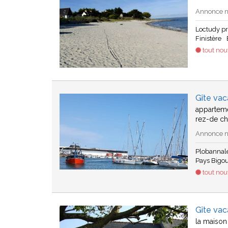
Annonce n°
Loctudy p
Finistère
tout no
Gîte vac
appartemen
rez-de c
Annonce n°
Plobannal
Pays Bigo
tout no
Gîte vac
la maison