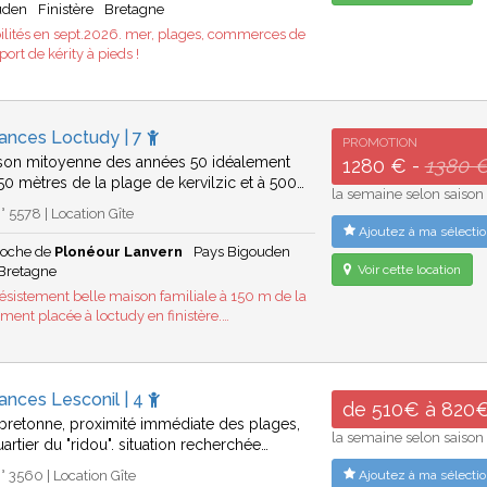
uden
Finistère
Bretagne
ilités en sept.2026. mer, plages, commerces de
port de kérity à pieds !
cances Loctudy | 7
PROMOTION
son mitoyenne des années 50 idéalement
1280 € -
1380 
250 mètres de la plage de kervilzic et à 500…
la semaine selon saison
 5578 | Location Gîte
Ajoutez à ma sélectio
roche de
Plonéour Lanvern
Pays Bigouden
Voir cette location
Bretagne
désistement belle maison familiale à 150 m de la
ment placée à loctudy en finistère.…
ances Lesconil | 4
de 510€ à 820
bretonne, proximité immédiate des plages,
la semaine selon saison
artier du "ridou". situation recherchée…
 3560 | Location Gîte
Ajoutez à ma sélectio