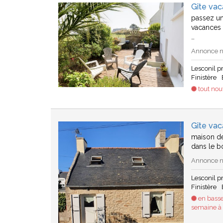
Gîte vac
passez un
vacances 
…
Annonce n°
Lesconil 
Finistère
tout no
Gîte vac
maison de
dans le bo
Annonce n°
Lesconil 
Finistère
en basse
semaine à 2