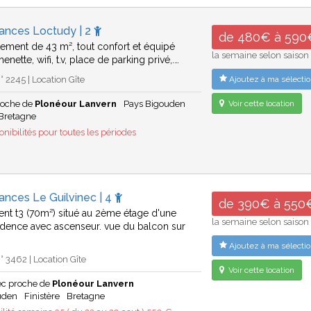
cances Loctudy | 2
de 480€ à 590
rtement de 43 m², tout confort et équipé
la semaine selon saison
henette, wifi, t.v, place de parking privé,.…
 2245 | Location Gîte
Ajoutez à ma sélectio
roche de
Plonéour Lanvern
Pays Bigouden
Voir cette location
Bretagne
nibilités pour toutes les périodes
ances Le Guilvinec | 4
de 390€ à 550
nt t3 (70m²) situé au 2ème étage d'une
la semaine selon saison
sidence avec ascenseur. vue du balcon sur
Ajoutez à ma sélectio
 3462 | Location Gîte
Voir cette location
ec proche de
Plonéour Lanvern
uden
Finistère
Bretagne