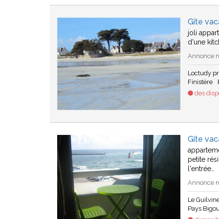
Gîte va
joli appa
d'une kitc
Annonce n°
Loctudy p
Finistère
des dispo
Gîte vac
apparteme
petite ré
l'entrée…
Annonce n°
Le Guilvin
Pays Bigo