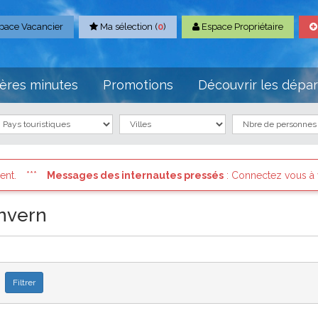
pace Vacancier
Ma sélection (
0
)
Espace Propriétaire
ères minutes
Promotions
Découvrir les dépa
s pressés
: Connectez vous à votre compte et consultez les "Message
nvern