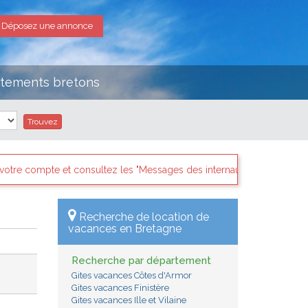
Déposez une annonce
rtements bretons
s des internautes pressés" il y a sans doute des demandes qui vous 
Recherche de location de
vacances en Bretagne
Recherche par département
Gites vacances Côtes d'Armor
Gites vacances Finistère
Gites vacances Ille et Vilaine