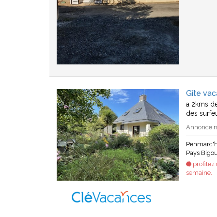
Gîte va
a 2kms de
des surfe
Annonce n°
Penmarc'h
Pays Bigo
profitez
semaine.