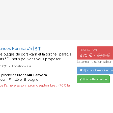
cances Penmarc'h | 5
PROMOTION
s plages de pors-carn et la torche : paradis
470 € -
650 €
urs ! ****nous pouvons vous proposer…
la semaine selon saison
 6718 | Location Gîte
Ajoutez à ma sélectio
 proche de
Plonéour Lanvern
Voir cette location
uden
Finistère
Bretagne
 de l'arrière saison ; promo septembre : 470€ la