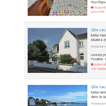
Pays Bigo
disponib
proximité, 
Gîte va
belle mai
située à 
Annonce n°
Loctudy p
Finistère
suite à 
mer idéale
Gîte vac
belle néo
dans le qu
Annonce n°