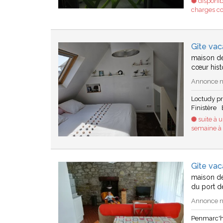
disponib
charges c
Gîte va
maison de
cœur histo
Annonce n°
Loctudy p
Finistère
suite à 
semaine à 3
Gîte va
maison de
du port d
Annonce n°
Penmarc'h