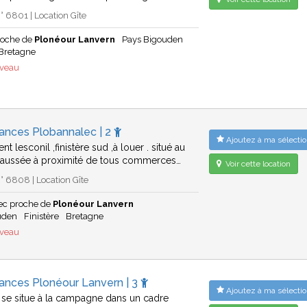
 6801 | Location Gîte
roche de
Plonéour Lanvern
Pays Bigouden
Bretagne
uveau
ances Plobannalec | 2
Ajoutez à ma sélectio
t lesconil ,finistère sud ,à louer . situé au
haussée à proximité de tous commerces…
Voir cette location
 6808 | Location Gîte
ec proche de
Plonéour Lanvern
uden
Finistère
Bretagne
uveau
ances Plonéour Lanvern | 3
Ajoutez à ma sélectio
 se situe à la campagne dans un cadre