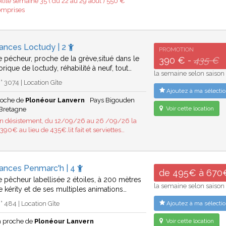
ilité semaine 35 ( du 22 au 29 aout ) 550 €
omprises
cances Loctudy | 2
PROMOTION
 pécheur, proche de la grève,situé dans le
390 € -
435 €
rique de loctudy, réhabilité à neuf, tout…
la semaine selon saison
 3074 | Location Gîte
Ajoutez à ma sélectio
roche de
Plonéour Lanvern
Pays Bigouden
Voir cette location
Bretagne
un désistement, du 12/09/26 au 26 /09/26 la
90€ au lieu de 435€.lit fait et serviettes…
cances Penmarc'h | 4
de 495€ à 670
 pêcheur labellisée 2 étoiles, à 200 mètres
la semaine selon saison
e kérity et de ses multiples animations…
 484 | Location Gîte
Ajoutez à ma sélectio
 proche de
Plonéour Lanvern
Voir cette location