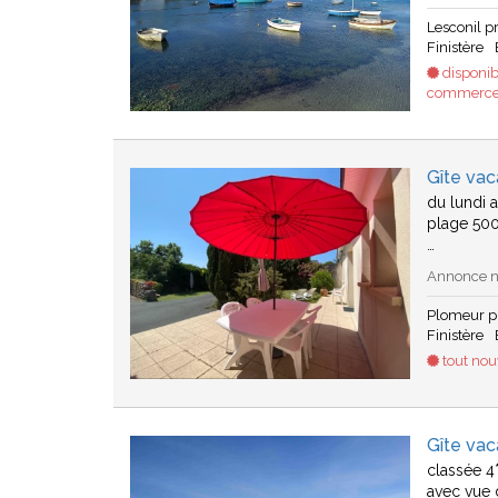
Lesconil 
Finistère
disponib
commerces 
Gîte va
du lundi 
plage 500
…
Annonce n°
Plomeur p
Finistère
tout no
Gîte va
classée 4
avec vue 