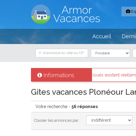
Es
Accueil
Derni
Informations
 les biens loués existent réellement.
Messages des internaute
Gites vacances Plonéour La
Votre recherche -
56 réponses
Classer les annonces par :