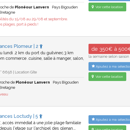
proche de
Plonéour Lanvern
Pays Bigouden
Voir cette location
Bretagne
ilités du 15/08 au 29/08 et septembre.
plages, port à pieds !
cances Plomeur | 2
de 350€ à 500
au lundi .2 km du port du guilvinec.3 km
la semaine selon saison
m commerce .cuisine, salle à manger, salon,
Ajoutez à ma sélectio
 6656 | Location Gîte
Voir cette location
roche de
Plonéour Lanvern
Pays Bigouden
Bretagne
uveau
cances Loctudy | 5
Ajoutez à ma sélectio
*, accès immédiat à une jolie plage familiale
depuis l'etage sur l'archipel des glenan.…
Voir cette location