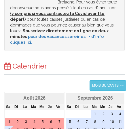
Bretagne
. Pour vous éviter toute
déconvenue nous avons pensé à tout en cas d’annulation
(y compris si vous contractez la Covid avant le
départ)
pour toutes causes justifiées ou en cas de
dommages que vous pourriez causer au bien que vous
louez.
Souscrivez directement en ligne en deux
minutes
pour des vacances sereines : + d'info
cliquez ici.
Calendrier
MOIS SUIVANTS >>
Août 2026
Septembre 2026
Sa
Di
Lu
Ma
Me
Je
Ve
Sa
Di
Lu
Ma
Me
Je
Ve
1
2
3
4
1
2
3
4
5
6
7
5
6
7
8
9
10
11