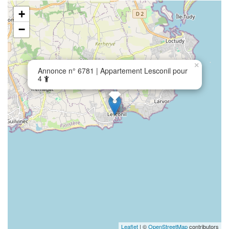
+
−
×
Annonce n° 6781 | Appartement Lesconil pour
4
Leaflet
| ©
OpenStreetMap
contributors