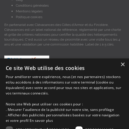
Conditions générales
Mentions légales
Politique cookies
En partenariat avec Clévacances des Côtes d'Armor et du Finistère,
Clévacances est un label national de référence, réglementé par une charte
et grille de critères nationales pour certifier la qualité des hébergements
touristiques. C'est aussi un réseau de proximité avec une visite tous les 4
ans et une validation par une commission habilitée. Label de 1 à 5 clés.
×
Ce site Web utilise des cookies
Pour améliorer votre expérience, nous (et nos partenaires) stockons
et/ou accédons à des informations sur votre terminal (cookie ou
Les descriptions et photos contenues dans le site Armor-vacances sont sous
équivalent) avec votre accord pour tous nos sites et applications, sur
la responsabilité des propriétaires, ces informations sont indicatives et non
contractuelles. Les données sont protégées par copyright Armor-vacances.
vos terminaux connectés.
Notre site Web peut utiliser ces cookies pour :
Armor-vacances n'est pas un organisme et ne touche aucune commission
. Mesurer l'audience de la publicité sur notre site, sans profilage
sur les locations, c'est simplement un annuaire d'hébergements de
. Afficher des publicités personnalisées basées sur votre navigation
vacances en Bretagne, un service de petites annonces de location DE
et votre profil
En savoir plus
PARTICULIER A PARTICULIER.