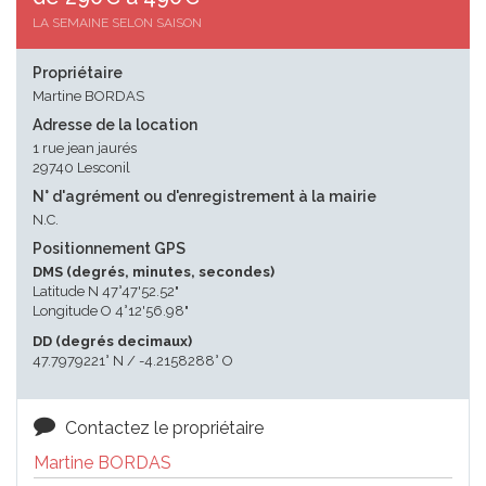
LA SEMAINE SELON SAISON
Propriétaire
Martine BORDAS
Adresse de la location
1 rue jean jaurés
29740 Lesconil
N° d'agrément ou d'enregistrement à la mairie
N.C.
Positionnement GPS
DMS (degrés, minutes, secondes)
Latitude N 47°47'52.52"
Longitude O 4°12'56.98"
DD (degrés decimaux)
47.7979221° N / -4.2158288° O
Contactez le propriétaire
Martine BORDAS