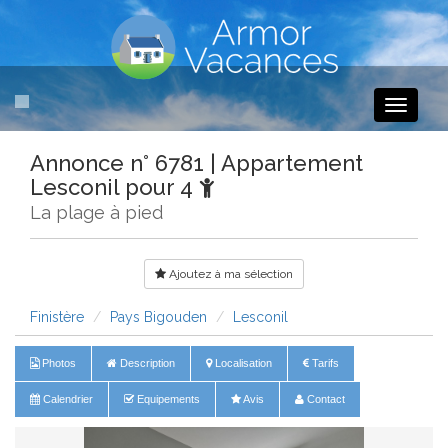
Toggle
navigati
Annonce n° 6781 | Appartement
Lesconil pour 4
La plage à pied
Ajoutez à ma sélection
Finistère
Pays Bigouden
Lesconil
Photos
Description
Localisation
Tarifs
Calendrier
Equipements
Avis
Contact