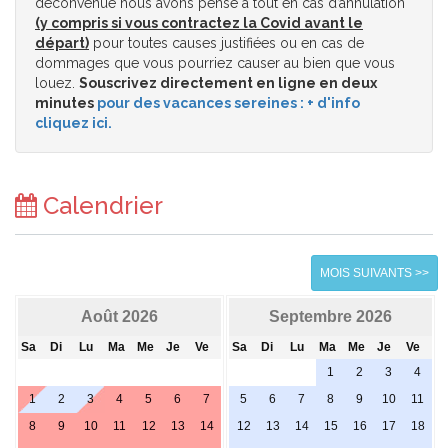
déconvenue nous avons pensé à tout en cas d’annulation
(y compris si vous contractez la Covid avant le
départ)
pour toutes causes justifiées ou en cas de
dommages que vous pourriez causer au bien que vous
louez.
Souscrivez directement en ligne en deux
minutes
pour des vacances sereines : + d'info
cliquez ici.
Calendrier
MOIS SUIVANTS >>
Août 2026
Septembre 2026
Sa
Di
Lu
Ma
Me
Je
Ve
Sa
Di
Lu
Ma
Me
Je
Ve
1
2
3
4
1
2
3
4
5
6
7
5
6
7
8
9
10
11
8
9
10
11
12
13
14
12
13
14
15
16
17
18