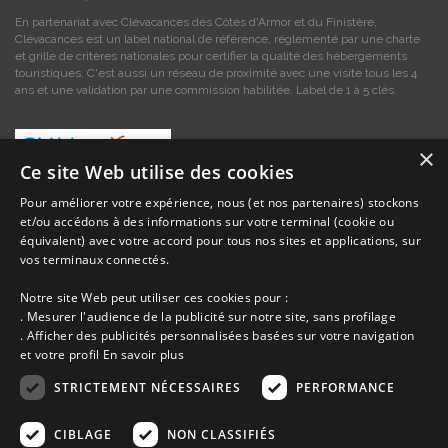
En partenariat avec Clévacances des Côtes d'Armor et du Finistère,
Clévacances est un label national de référence, réglementé par une charte
et grille de critères nationales pour certifier la qualité des hébergements
touristiques. C'est aussi un réseau de proximité avec une visite tous les 4
ans et une validation par une commission habilitée. Label de 1 à 5 clés.
×
Ce site Web utilise des cookies
Pour améliorer votre expérience, nous (et nos partenaires) stockons
et/ou accédons à des informations sur votre terminal (cookie ou
Les descriptions et photos contenues dans le site Armor-vacances sont sous
équivalent) avec votre accord pour tous nos sites et applications, sur
la responsabilité des propriétaires, ces informations sont indicatives et non
contractuelles. Les données sont protégées par copyright Armor-vacances.
vos terminaux connectés.
Notre site Web peut utiliser ces cookies pour :
Armor-vacances n'est pas un organisme et ne touche aucune commission
. Mesurer l'audience de la publicité sur notre site, sans profilage
sur les locations, c'est simplement un annuaire d'hébergements de
. Afficher des publicités personnalisées basées sur votre navigation
vacances en Bretagne, un service de petites annonces de location DE
et votre profil
En savoir plus
PARTICULIER A PARTICULIER.
STRICTEMENT NÉCESSAIRES
PERFORMANCE
Avant de prendre possession du logement vous devez obtenir du
propriétaire un contrat qui stipule les clauses et le descriptif de la location,
CIBLAGE
NON CLASSIFIÉS
grâce à ce contrat vous pouvez faire valoir vos droits si le logement ne