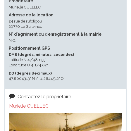
Propriétaire
Murielle GUELLEC
Adresse de la location
24 rue de rufoligou
29730 Le Guilvinec
N° d'agrément ou d'enregistrement à la mairie
N.C.
Positionnement GPS
DMS (degrés, minutes, secondes)
Latitude N 47°48'1.55"
Longitude O 4°17'4.02"
DD (degrés decimaux)
47.8004313° N / -4.2844512° O
Contactez le propriétaire
Murielle GUELLEC