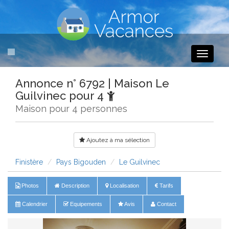
Toggle
navigati
Annonce n° 6792 | Maison Le
Guilvinec pour 4
Maison pour 4 personnes
Ajoutez à ma sélection
Finistère
Pays Bigouden
Le Guilvinec
Photos
Description
Localisation
Tarifs
Calendrier
Equipements
Avis
Contact