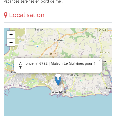
vacances sereines en bord de mer.
Localisation
+
−
×
Annonce n° 6792 | Maison Le Guilvinec pour 4