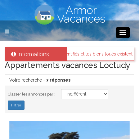
Toggle
navigati
Informations
ont identifiés et les biens loués existent réellement.
Messages 
Appartements vacances Loctudy
Votre recherche -
7 réponses
Classer les annonces par :