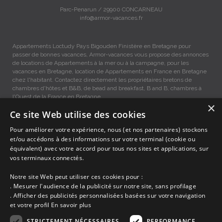
Parc-Penarun / 29900 CONCARNEAU
info@armor-vacances.fr
Appartements Loctudy Pays Bigouden Finistère en Bretagne pour
passer de bonnes vacances, Armor-vacances vous propose des annonces
de locations de Appartements à la mer ou à la campagne, pour les
vacances en Bretagne, location de Appartements en France en Bretagne
chez l'habitant. Contactez directement les propriétaires bretons de
chambres d'hôtes et B&B, de bead and breakfast, B and B, chambres à
l'Ouest de la France en Bretagne.
×
Ce site Web utilise des cookies
Appartements vacances Loctudy, Location entre Particuliers
Pour améliorer votre expérience, nous (et nos partenaires) stockons
et/ou accédons à des informations sur votre terminal (cookie ou
équivalent) avec votre accord pour tous nos sites et applications, sur
Accueil
vos terminaux connectés.
Dernières minutes
Promotions
Notre site Web peut utiliser ces cookies pour :
Découvrir les départements bretons
. Mesurer l'audience de la publicité sur notre site, sans profilage
Qui sommes-nous ?
. Afficher des publicités personnalisées basées sur votre navigation
Espace propriétaire
et votre profil
En savoir plus
Ma sélection
Blog
STRICTEMENT NÉCESSAIRES
PERFORMANCE