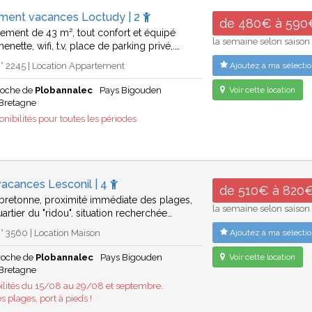
ment vacances Loctudy | 2
de 480€ à 590
rtement de 43 m², tout confort et équipé
la semaine selon saison
henette, wifi, t.v, place de parking privé,.…
° 2245 | Location Appartement
Ajoutez à ma sélectio
roche de
Plobannalec
Pays Bigouden
Voir cette location
Bretagne
nibilités pour toutes les périodes
acances Lesconil | 4
de 510€ à 820
bretonne, proximité immédiate des plages,
la semaine selon saison
artier du "ridou". situation recherchée…
 3560 | Location Maison
Ajoutez à ma sélectio
proche de
Plobannalec
Pays Bigouden
Voir cette location
Bretagne
ilités du 15/08 au 29/08 et septembre.
plages, port à pieds !