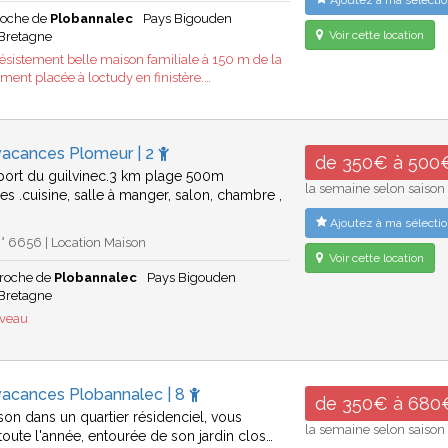
Ajoutez à ma sélectio
roche de
Plobannalec
Pays Bigouden
Voir cette location
Bretagne
désistement belle maison familiale à 150 m de la
ment placée à loctudy en finistère.…
vacances Plomeur | 2
de 350€ à 500
port du guilvinec.3 km plage 500m
la semaine selon saison
 .cuisine, salle à manger, salon, chambre ,
Ajoutez à ma sélectio
° 6656 | Location Maison
Voir cette location
roche de
Plobannalec
Pays Bigouden
Bretagne
uveau
vacances Plobannalec | 8
de 350€ à 680
son dans un quartier résidenciel, vous
la semaine selon saison
 toute l'année, entourée de son jardin clos…