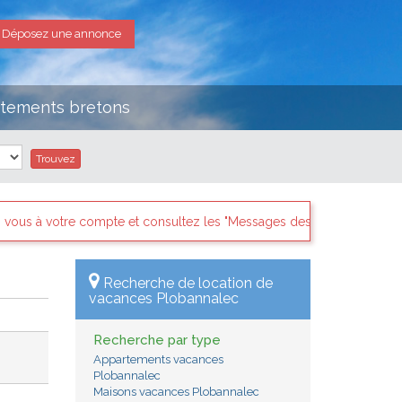
Déposez une annonce
rtements bretons
 "Messages des internautes pressés" il y a sans doute des demandes 
Recherche de location de
vacances Plobannalec
Recherche par type
Appartements vacances
Plobannalec
Maisons vacances Plobannalec