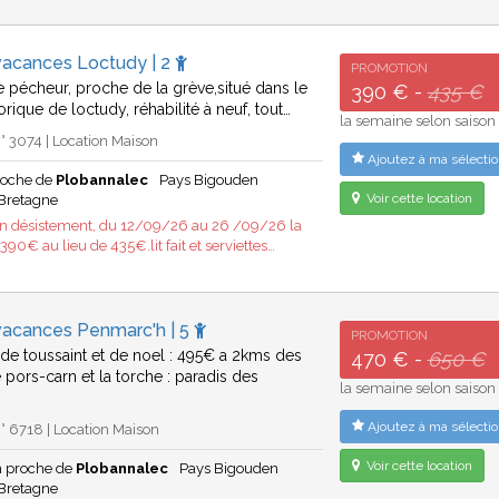
vacances Loctudy | 2
PROMOTION
 pécheur, proche de la grève,situé dans le
390 € -
435 €
rique de loctudy, réhabilité à neuf, tout…
la semaine selon saison
 3074 | Location Maison
Ajoutez à ma sélectio
roche de
Plobannalec
Pays Bigouden
Voir cette location
Bretagne
un désistement, du 12/09/26 au 26 /09/26 la
90€ au lieu de 435€.lit fait et serviettes…
vacances Penmarc'h | 5
PROMOTION
de toussaint et de noel : 495€ a 2kms des
470 € -
650 €
 pors-carn et la torche : paradis des
la semaine selon saison
Ajoutez à ma sélectio
 6718 | Location Maison
Voir cette location
 proche de
Plobannalec
Pays Bigouden
Bretagne