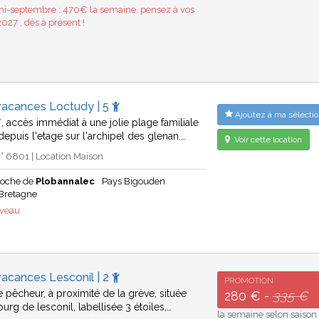
-septembre : 470€ la semaine. pensez à vos
027 , dès à présent !
vacances Loctudy | 5
Ajoutez à ma sélectio
*, accès immédiat à une jolie plage familiale
depuis l'etage sur l'archipel des glenan.…
Voir cette location
 6801 | Location Maison
roche de
Plobannalec
Pays Bigouden
Bretagne
uveau
acances Lesconil | 2
PROMOTION
 pêcheur, à proximité de la grève, située
280 € -
335 €
urg de lesconil, labellisée 3 étoiles,…
la semaine selon saison