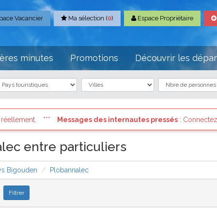
pace Vacancier
Ma sélection (
0
)
Espace Propriétaire
ères minutes
Promotions
Découvrir les dépa
ernautes pressés
: Connectez vous à votre compte et consultez les
ec entre particuliers
ys Bigouden
Plobannalec