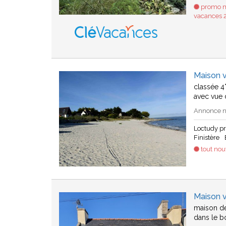
promo mi
vacances 2
Maison 
classée 4
avec vue 
Annonce n°
Loctudy p
Finistère
tout no
Maison v
maison de
dans le bo