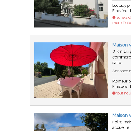
Loctudy p
Finistère
suite à 
mer idéale
Maison 
.2 km du 
commerces
salle…
Annonce n
Plomeur p
Finistère
tout no
Maison 
notre mai
accueille