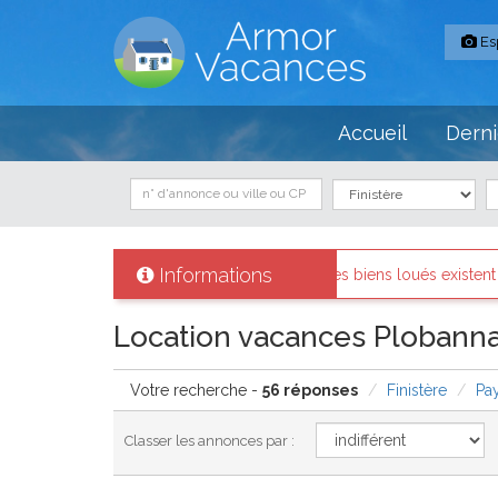
Es
Accueil
Derni
Informations
tifiés et les biens loués existent réellement.
Messages des int
Location vacances Plobannal
Votre recherche -
56 réponses
Finistère
Pa
Classer les annonces par :