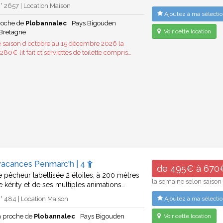
 2657 | Location Maison
Ajoutez à ma sélectio
proche de
Plobannalec
Pays Bigouden
Voir cette location
Bretagne
 saison d octobre au 15 décembre 2026 la
80€ lit fait et serviettes de toilette compris…
vacances Penmarc'h | 4
de 495€ à 670
 pêcheur labellisée 2 étoiles, à 200 mètres
la semaine selon saison
e kérity et de ses multiples animations…
 484 | Location Maison
Ajoutez à ma sélectio
 proche de
Plobannalec
Pays Bigouden
Voir cette location