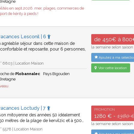
Bretagne
ilités en sept.2026. mer, plages, commerces de
port de kérity à pieds !
acances Lesconil | 6
de 450€ à 800
 agréable séjour dans cette maison de
la semaine selon saison
confortable et reposante, pour 6 personnes,
Ajoutez à ma sélectio
° 6803 | Location Maison
Voir cette location
proche de
Plobannalec
Pays Bigouden
Bretagne
uveau
vacances Loctudy | 7
PROMOTION
son mitoyenne des années 50 idéalement
1280 € -
1380 
250 mètres de la plage de kervilzic et à 500…
la semaine selon saison
 5578 | Location Maison