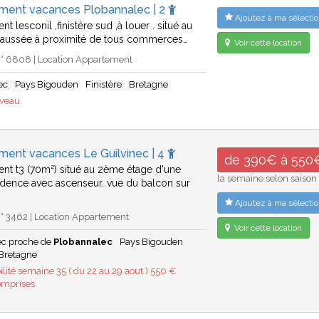
ment vacances Plobannalec | 2
Ajoutez à ma sélectio
t lesconil ,finistère sud ,à louer . situé au
haussée à proximité de tous commerces…
Voir cette location
° 6808 | Location Appartement
ec
Pays Bigouden
Finistère
Bretagne
uveau
ment vacances Le Guilvinec | 4
de 390€ à 550
nt t3 (70m²) situé au 2ème étage d'une
la semaine selon saison
sidence avec ascenseur. vue du balcon sur
Ajoutez à ma sélectio
° 3462 | Location Appartement
Voir cette location
ec proche de
Plobannalec
Pays Bigouden
Bretagne
ilité semaine 35 ( du 22 au 29 aout ) 550 €
omprises