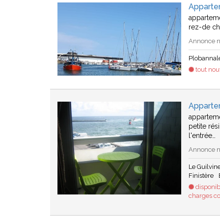
Apparte
appartemen
rez-de c
Annonce n
Plobannal
tout no
Apparte
apparteme
petite ré
l'entrée…
Annonce n
Le Guilvin
Finistère
disponib
charges c