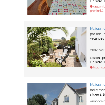
Finistère
disponib
proximité, 
Maison v
passez un
vacances 
…
Annonce n
Lesconil 
Finistère
tout no
Maison 
belle mai
située à 
Annonce n°