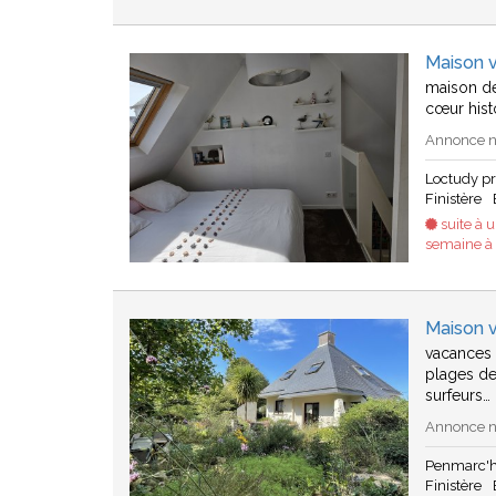
Maison 
maison de
cœur histo
Annonce n°
Loctudy p
Finistère
suite à 
semaine à 3
Maison 
vacances 
plages de
surfeurs…
Annonce n°
Penmarc'h
Finistère