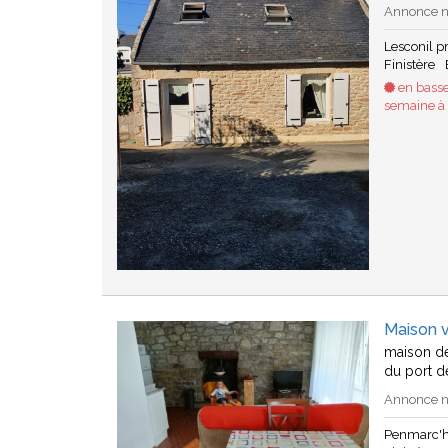
Annonce n°
Lesconil 
Finistère
en basse
semaine à 2
Maison 
maison de
du port d
Annonce n°
Penmarc'h