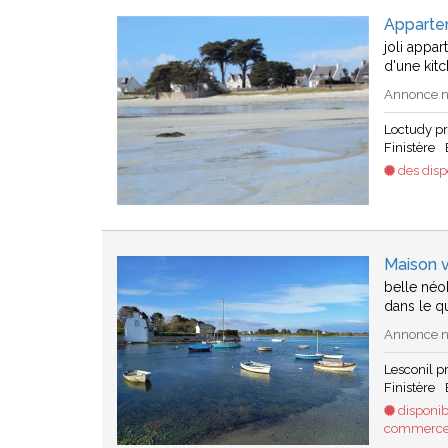
Apparte
joli appa
d'une kitc
Annonce n
Loctudy p
Finistère
des dispo
Maison v
belle néo
dans le qu
Annonce n°
Lesconil 
Finistère
disponib
commerces 