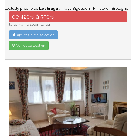
Loctudy proche de
Lechiagat
Pays Bigouden
Finistère
Bretagne
de 420€ à 550€
la semaine selon saison
Ajoutez à ma sélection
Voir cette location