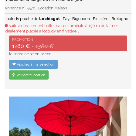
Annonce n° 5578 | Location Maison
Loctudy proche de
Lechiagat
Pays Bigouden
Finistère
Bretagne
suite à désistement belle maison familiale à 150 m de la mer
idéalement placée à loctudy en finistère.…
PROMOTION
1280 € -
1380 €
la semaine selon saison
Ajoutez à ma sélection
Voir cette location