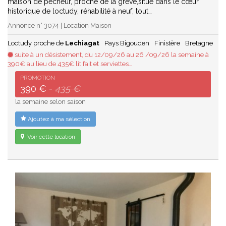
maison de pécheur, proche de la grève,situé dans le cœur
historique de loctudy, réhabilité à neuf, tout…
Annonce n° 3074 | Location Maison
Loctudy proche de
Lechiagat
Pays Bigouden
Finistère
Bretagne
suite à un désistement, du 12/09/26 au 26 /09/26 la semaine à
390€ au lieu de 435€.lit fait et serviettes…
PROMOTION
390 € -
435 €
la semaine selon saison
Ajoutez à ma sélection
Voir cette location