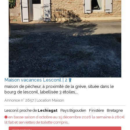
Maison vacances Lesconil | 2
maison de pêcheur, à proximité de la grève, située dans le
bourg de lesconil, labellisée 3 étoiles,…
Annonce n° 2657 | Location Maison
Lesconil proche de
Lechiagat
Pays Bigouden
Finistère
Bretagne
en basse saison d octobre au 15 décembre 2026 la semaine à 280€
lit fait et serviettes de toilette compris…