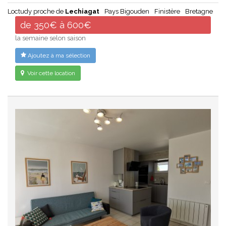
Loctudy proche de
Lechiagat
Pays Bigouden
Finistère
Bretagne
de 350€ à 600€
la semaine selon saison
Ajoutez à ma sélection
Voir cette location