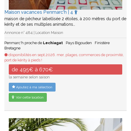
Maison vacances Penmarc'h | 4
maison de pêcheur labellisée 2 étoiles, à 200 mètres du port de
kérity et de ses multiples animations…
Annonce n° 484 | Location Maison
Penmarc'h proche de
Lechiagat
Pays Bigouden
Finistère
Bretagne
disponibilités en sept.2026. mer, plages, commerces de proximité,
port de kérity à pieds !
de 495€ à 670€
la semaine selon saison
Ajoutez à ma sélection
Voir cette location