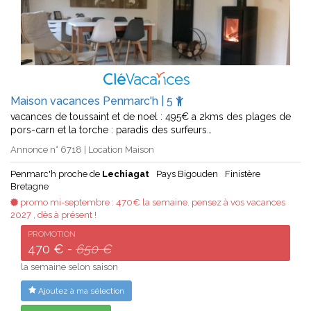
Maison vacances Penmarc'h | 5
vacances de toussaint et de noel : 495€ a 2kms des plages de
pors-carn et la torche : paradis des surfeurs…
Annonce n° 6718 | Location Maison
Penmarc'h proche de
Lechiagat
Pays Bigouden
Finistère
Bretagne
promo mi-septembre : 470€ la semaine. pensez à vos vacances
2027 , dès à présent !
PROMOTION
470 € -
650 €
la semaine selon saison
Ajoutez à ma sélection