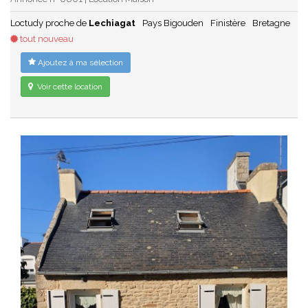
Loctudy proche de
Lechiagat
Pays Bigouden
Finistère
Bretagne
tout nouveau
Ajoutez à ma sélection
Voir cette location