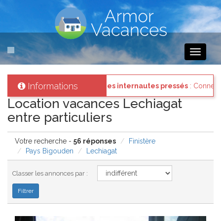
Toggle
navigati
Informations
z vous à votre compte et consultez les "Messages des internautes pr
Location vacances Lechiagat
entre particuliers
Votre recherche -
56 réponses
Finistère
Pays Bigouden
Lechiagat
Classer les annonces par :