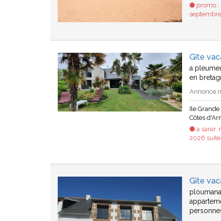
promo : 
septembre.
Gîte vac
a pleumeu
en bretag
Annonce n°
Ile Grande
Côtes d'A
a saisir
2026 suite
Gîte va
ploumanac
apparteme
personne