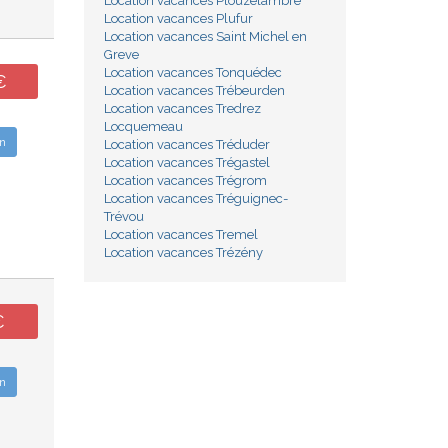
Location vacances Plouzélambre
Location vacances Plufur
Location vacances Saint Michel en
Greve
Location vacances Tonquédec
€
Location vacances Trébeurden
Location vacances Tredrez
Locquemeau
n
Location vacances Tréduder
Location vacances Trégastel
Location vacances Trégrom
Location vacances Tréguignec-
Trévou
Location vacances Tremel
Location vacances Trézény
€
n