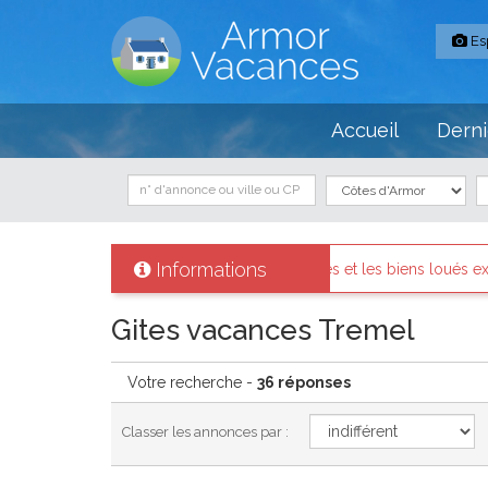
Es
Accueil
Derni
Informations
nt identifiés et les biens loués existent réellement.
Messages d
Gites vacances Tremel
Votre recherche -
36 réponses
Classer les annonces par :