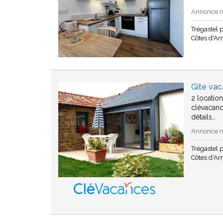
Annonce n°
Trégastel 
Côtes d'A
Gîte vac
2 locatio
clévacanc
détails…
Annonce n°
Trégastel 
Côtes d'A