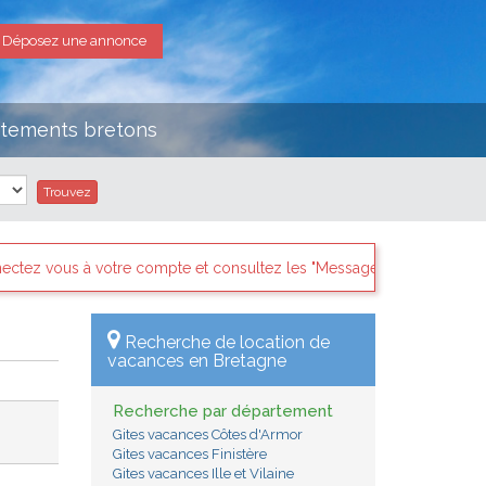
Déposez une annonce
rtements bretons
ez les "Messages des internautes pressés" il y a sans doute des dem
Recherche de location de
vacances en Bretagne
Recherche par département
Gites vacances Côtes d'Armor
Gites vacances Finistère
Gites vacances Ille et Vilaine