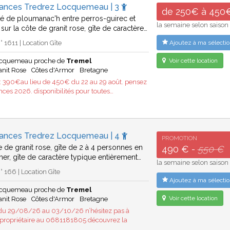
cances Tredrez Locquemeau | 3
de 250€ à 450
té de ploumanac'h entre perros-guirec et
la semaine selon saison
sur la côte de granit rose, gîte de caractère…
 1611 | Location Gîte
Ajoutez à ma sélectio
ocquemeau proche de
Tremel
Voir cette location
anit Rose
Côtes d'Armor
Bretagne
: 390€au lieu de 450€ du 22 au 29 août. pensez
nces 2026. disponibilités pour toutes…
cances Tredrez Locquemeau | 4
PROMOTION
e de granit rose, gîte de 2 à 4 personnes en
490 € -
550 €
er, gîte de caractère typique entièrement…
la semaine selon saison
 166 | Location Gîte
Ajoutez à ma sélectio
ocquemeau proche de
Tremel
Voir cette location
anit Rose
Côtes d'Armor
Bretagne
du 29/08/26 au 03/10/26 n’hésitez pas à
 propriétaire au 0681181805 découvrez la