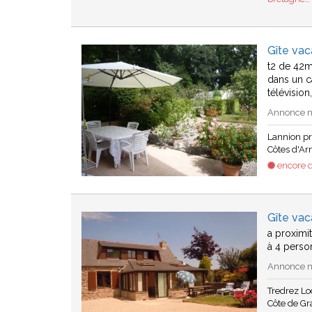
Gîte vac
t2 de 42m
dans un c
télévision
Annonce n°
Lannion p
Côtes d'A
encore d
Gîte va
a proximi
à 4 perso
Annonce n°
Tredrez L
Côte de Gr