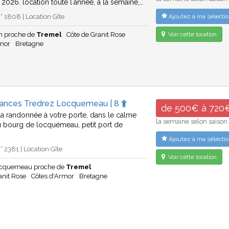
 2026. location toute l´année, à la semaine,…
 1808 | Location Gîte
Ajoutez à ma sélectio
n proche de
Tremel
Côte de Granit Rose
Voir cette location
rmor
Bretagne
cances Tredrez Locquemeau | 8
de 500€ à 720
 la randonnée à votre porte, dans le calme
la semaine selon saison
u bourg de locquémeau, petit port de
Ajoutez à ma sélectio
 2381 | Location Gîte
Voir cette location
ocquemeau proche de
Tremel
anit Rose
Côtes d'Armor
Bretagne