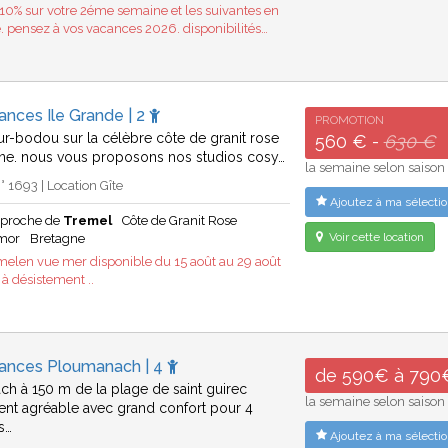
10% sur votre 2éme semaine et les suivantes en
 pensez à vos vacances 2026. disponibilités…
ances Ile Grande | 2
PROMOTION
r-bodou sur la célèbre côte de granit rose
560 € -
630 €
ne. nous vous proposons nos studios cosy…
la semaine selon saison
 1693 | Location Gîte
Ajoutez à ma sélectio
 proche de
Tremel
Côte de Granit Rose
Voir cette location
rmor
Bretagne
. melen vue mer disponible du 15 août au 29 août
 à désistement ..
cances Ploumanach | 4
de 590€ à 790
h à 150 m de la plage de saint guirec
la semaine selon saison
nt agréable avec grand confort pour 4
s…
Ajoutez à ma sélectio