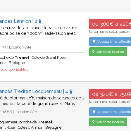
ances Lannion | 2
de 300€ à 420
² en rez de jardin avec terrasse de 24 m²
la semaine selon saison
adre boisé de 3000m². salle/salon avec
,…
Ajoutez à ma sélectio
 74 | Location Gîte
Voir cette location
roche de
Tremel
Côte de Granit Rose
rmor
Bretagne
es disponibilités
cances Tredrez Locquemeau | 4
de 320€ à 750
té de ploumanac'h, maison de vacances de 2
la semaine selon saison
nnes. sur la côte de granit rose, à 12kms…
 1886 | Location Gîte
Ajoutez à ma sélectio
ocquemeau proche de
Tremel
Voir cette location
anit Rose
Côtes d'Armor
Bretagne