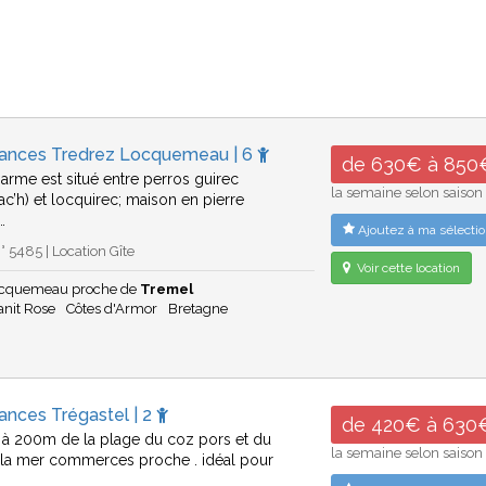
cances Tredrez Locquemeau | 6
de 630€ à 850
harme est situé entre perros guirec
la semaine selon saison
c’h) et locquirec; maison en pierre
…
Ajoutez à ma sélectio
 5485 | Location Gîte
Voir cette location
ocquemeau proche de
Tremel
anit Rose
Côtes d'Armor
Bretagne
ances Trégastel | 2
de 420€ à 630
 à 200m de la plage du coz pors et du
la semaine selon saison
la mer commerces proche . idéal pour