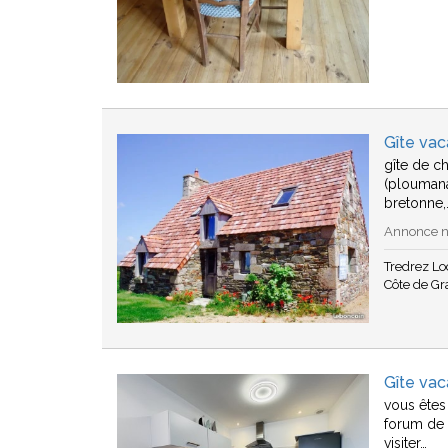
Gîte va
gîte de c
(ploumana
bretonne,
Annonce n°
Tredrez L
Côte de Gr
Gîte vac
vous êtes
forum de 
visiter…