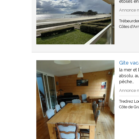
étoiles en
Annonce n°
Trébeurde
Côtes d'A
Gîte va
la mer et
absolu. a
pêche…
Annonce n°
Tredrez L
Côte de Gr