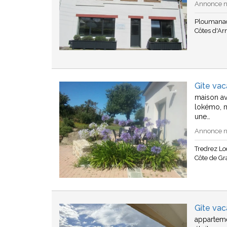
Annonce n°
Ploumana
Côtes d'A
Gîte va
maison av
lokémo, m
une…
Annonce n°
Tredrez L
Côte de Gr
Gîte va
apparteme