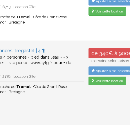
Ajoutez à ma sélectio
 6713 | Location Gîte
Voir cette location
proche de
Tremel
Côte de Granit Rose
rmor
Bretagne
ances Trégastel | 4
de 340€ à 900
ns 4 personnes - pied dans l'eau - - 3
la semaine selon saison
es - site perso : www.aylg.fr pour + de
Ajoutez à ma sélectio
 2138 | Location Gîte
Voir cette location
proche de
Tremel
Côte de Granit Rose
rmor
Bretagne