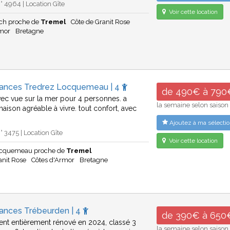
 4964 | Location Gîte
Voir cette location
ch proche de
Tremel
Côte de Granit Rose
rmor
Bretagne
cances Tredrez Locquemeau | 4
de 490€ à 790
ec vue sur la mer pour 4 personnes. a
la semaine selon saison
aison agréable à vivre. tout confort, avec
Ajoutez à ma sélectio
 3475 | Location Gîte
Voir cette location
ocquemeau proche de
Tremel
anit Rose
Côtes d'Armor
Bretagne
cances Trébeurden | 4
de 390€ à 650
nt entièrement rénové en 2024, classé 3
la semaine selon saison