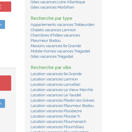
Gites vacances Loire Atlantique
€
Gites vacances Morbihan
Recherche par type
n
Appartements vacances Trébeurden
Chalets vacances Lannion
Chambres d'hôtes vacances
Pleumeur Bodou
Maisons vacances Ile Grande
Mobile-homes vacances Trégastel
Gites vacances Trégastel
Recherche par ville
Location vacances Ile Grande
Location vacances Lannion
Location vacances Lanvellec
Location vacances Le Vieux Marché
Location vacances Le Yaudet
Location vacances Plestin les Grèves
n
Location vacances Pleumeur Bodou
Location vacances Ploubezre
Location vacances Ploulec'h
Location vacances Ploumanach
Location vacances Ploumilliau