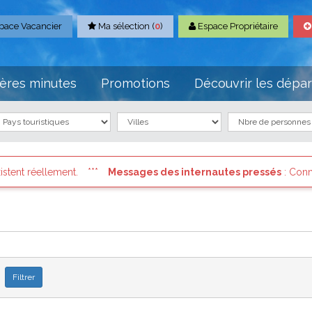
pace Vacancier
Ma sélection (
0
)
Espace Propriétaire
ères minutes
Promotions
Découvrir les dépa
es internautes pressés
: Connectez vous à votre compte et consult