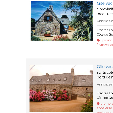
Gîte va
a proximi
locquirec 
Annonce n°
Tredrez L
Côte de Gr
. promo 
à vos vaca
Gîte va
sur la côt
bord de m
Annonce n°
Tredrez L
Côte de Gr
promo: 
appeler le
bretagne…