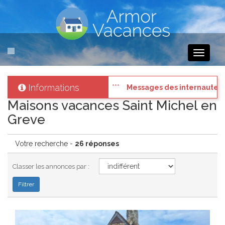
Toggle
navigati
Informations
s pressés
: Connectez vous à votre compte et consultez les "Messag
Maisons vacances Saint Michel en
Greve
Votre recherche -
26 réponses
Classer les annonces par :