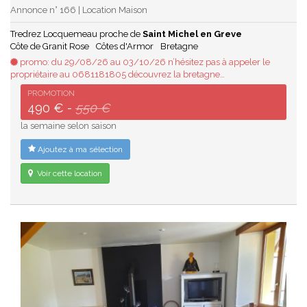
Annonce n° 166 | Location Maison
Tredrez Locquemeau proche de
Saint Michel en Greve
Côte de Granit Rose
Côtes d'Armor
Bretagne
promo: du 29/08/26 au 03/10/26 n’hésitez pas à appeler le
propriétaire au 0681181805 découvrez la bretagne…
PROMOTION
490 € -
550 €
la semaine selon saison
Ajoutez à ma sélection
Voir cette location