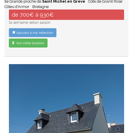
Ile Grande proche de
Saint Michel en Greve
Côte de Granit Rose
Côtes d'Armor
Bretagne
de 700€ à 930€
la semaine selon saison
Ajoutez à ma sélection
Voir cette location