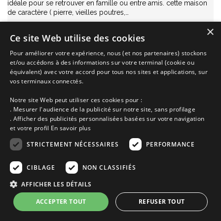
idéale pour se retrouver en famille ou entre amis. cette maison
de caractère ( pierre, vieilles poutres,…
Annonce n° 5346 | Location Maison
×
Ce site Web utilise des cookies
Pleumeur Bodou proche de
Saint Michel en Greve
Côte de Granit Rose
Côtes d'Armor
Bretagne
Pour améliorer votre expérience, nous (et nos partenaires) stockons
et/ou accédons à des informations sur votre terminal (cookie ou
de 810€ à 1400€
équivalent) avec votre accord pour tous nos sites et applications, sur
la semaine selon saison
vos terminaux connectés.
Ajoutez à ma sélection
Notre site Web peut utiliser ces cookies pour :
. Mesurer l'audience de la publicité sur notre site, sans profilage
Voir cette location
. Afficher des publicités personnalisées basées sur votre navigation
et votre profil
En savoir plus
STRICTEMENT NÉCESSAIRES
PERFORMANCE
CIBLAGE
NON CLASSIFIÉS
AFFICHER LES DÉTAILS
ACCEPTER TOUT
REFUSER TOUT