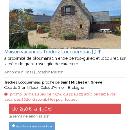
Maison vacances Tredrez Locquemeau | 3
a proximité de ploumanac'h entre perros-guirec et locquirec sur
la côte de granit rose, gîte de caractère…
Annonce n° 1611 | Location Maison
Tredrez Locquemeau proche de
Saint Michel en Greve
Côte de Granit Rose
Côtes d'Armor
Bretagne
. promo : 390€au lieu de 450€ du 22 au 29 août. pensez à vos
vacances 2026. disponibilités pour toutes…
de 250€ à 450€
la semaine selon saison
Ajoutez à ma sélection