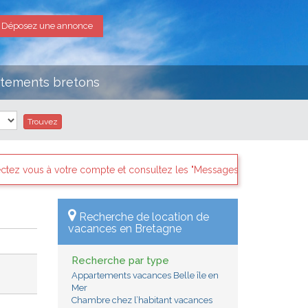
Déposez une annonce
rtements bretons
ez les "Messages des internautes pressés" il y a sans doute des dem
Recherche de location de
vacances en Bretagne
Recherche par type
Appartements vacances Belle île en
Mer
Chambre chez l’habitant vacances