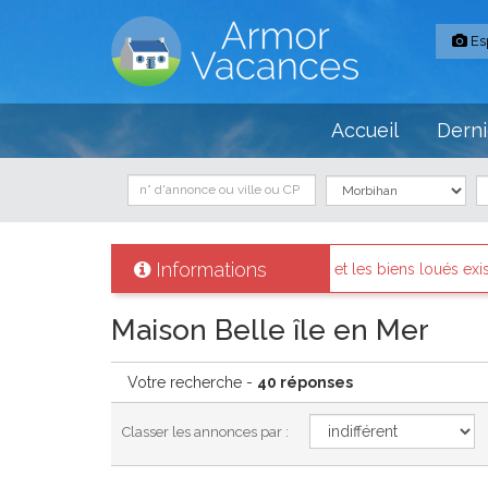
Es
Accueil
Derni
Informations
nt identifiés et les biens loués existent réellement.
Messages d
Maison Belle île en Mer
Votre recherche -
40 réponses
Classer les annonces par :