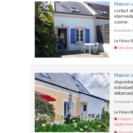
Maison v
contact di
intermédia
cuisine…
Annonce n°
Le Palais B
des dispo
Maison v
disponibl
individue
débarcad
Annonce n°
Le Palais B
maison i
septembre.
disponib