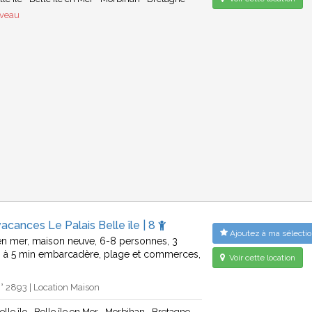
uveau
acances Le Palais Belle île | 8
Ajoutez à ma sélectio
 en mer, maison neuve, 6-8 personnes, 3
 à 5 min embarcadère, plage et commerces,
Voir cette location
 2893 | Location Maison
elle île
Belle île en Mer
Morbihan
Bretagne