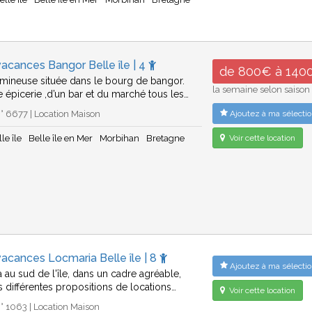
acances Bangor Belle île | 4
de 800€ à 140
mineuse située dans le bourg de bangor.
la semaine selon saison
e épicerie ,d’un bar et du marché tous les…
 6677 | Location Maison
Ajoutez à ma sélectio
le île
Belle île en Mer
Morbihan
Bretagne
Voir cette location
acances Locmaria Belle île | 8
Ajoutez à ma sélectio
a au sud de l'île, dans un cadre agréable,
s différentes propositions de locations…
Voir cette location
 1063 | Location Maison