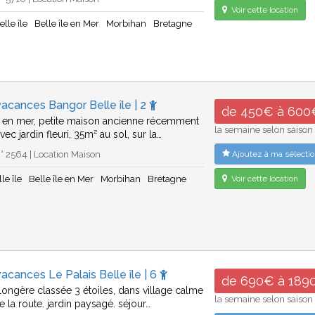
Voir cette location
elle île
Belle île en Mer
Morbihan
Bretagne
acances Bangor Belle île | 2
de 450€ à 600
le en mer, petite maison ancienne récemment
la semaine selon saison
ec jardin fleuri, 35m² au sol, sur la…
 2564 | Location Maison
Ajoutez à ma sélectio
le île
Belle île en Mer
Morbihan
Bretagne
Voir cette location
acances Le Palais Belle île | 6
de 690€ à 189
longère classée 3 étoiles, dans village calme
la semaine selon saison
de la route. jardin paysagé. séjour…