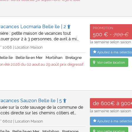
acances Locmaria Belle île | 2
PROMOTION
nière : petite maison de vacances tout
500 € -
700 €
 louer pour 2 à 3 personnes, de avril à mi…
la semaine selon saison
 1068 | Location Maison
Ajoutez à ma sélectio
elle île
Belle île en Mer
Morbihan
Bretagne
Voir cette location
n été 2026 du 02 aout au 29 août prix dégressif
acances Sauzon Belle île | 5
de 600€ à 900
tuée sur la cote sauvage de la commune de
la semaine selon saison
accès directe sur les chemins côtiers et…
° 6802 | Location Maison
Ajoutez à ma sélectio
le île
Belle île en Mer
Morbihan
Bretagne
Voir cette location