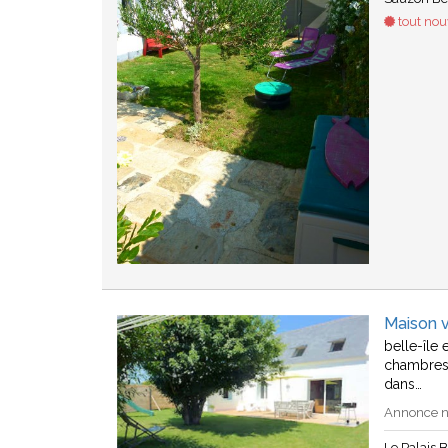
tout no
Maison v
belle-île
chambres
dans…
Annonce n°
Le Palais B