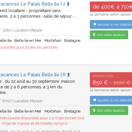
acances Le Palais Belle île | 2
de 400€ à 710
rect locataire - propriétaire sans
la semaine selon saison
ires. 2 à 3 personnes -salle de séjour -
Ajoutez à ma sélectio
 3260 | Location Maison
Voir cette location
elle île
Belle île en Mer
Morbihan
Bretagne
nibilités pour toutes les périodes
acances Le Palais Belle île | 6
PROMOTION
e : du 22 août au 30 septembre. maison
850 € -
1100 €
lle de 2 à 6 personnes. a 3 km du
la semaine selon saison
ère…
Ajoutez à ma sélectio
 6707 | Location Maison
Voir cette location
elle île
Belle île en Mer
Morbihan
Bretagne
ndividuelle disponible pour 2 à 6 personnes tout
 linge de maison et de toilette compris.
ilités : du 22 août au 30 septembre. 850€ tout