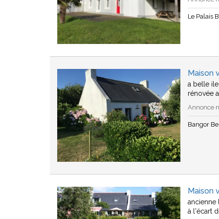
Le Palais B
Maison v
a belle i
rénovée av
Annonce n°
Bangor Bel
Maison v
ancienne 
à l'écart 