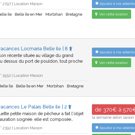
 2797 | Location Maison
Ajoutez à ma sélectio
elle île
Belle île en Mer
Morbihan
Bretagne
Voir cette location
acances Locmaria Belle île | 8
Ajoutez à ma sélectio
son récente située au village du grand
u dessus du port de pouldon, tout proche
Voir cette location
 1950 | Location Maison
elle île
Belle île en Mer
Morbihan
Bretagne
acances Le Palais Belle île | 2
de 370€ à 570
ette petite maison de pêcheur a fait l'objet
la semaine selon saison
tauration soignée. elle est composée…
 2392 | Location Maison
Ajoutez à ma sélectio