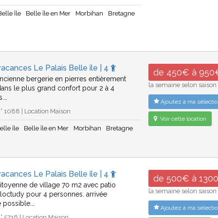
elle île
Belle île en Mer
Morbihan
Bretagne
acances Le Palais Belle île | 4
de 450€ à 950
ancienne bergerie en pierres entièrement
la semaine selon saison
ans le plus grand confort pour 2 à 4
s.…
Ajoutez à ma sélectio
 1088 | Location Maison
Voir cette location
elle île
Belle île en Mer
Morbihan
Bretagne
acances Le Palais Belle île | 4
de 500€ à 130
toyenne de village 70 m2 avec patio
la semaine selon saison
 loctudy pour 4 personnes. arrivée
 possible.…
Ajoutez à ma sélectio
 5716 | Location Maison