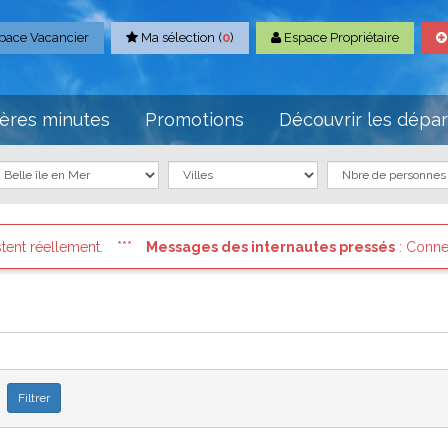
pace Vacancier
Ma sélection (
0
)
Espace Propriétaire
ères minutes
Promotions
Découvrir les dépa
es internautes pressés
: Connectez vous à votre compte et consult