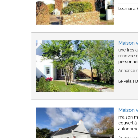
Locmaria B
Maison v
une très 
rénovée d
personne
Annonce n°
Le Palais B
Maison v
maison mi
couvert à
autonome
Annonce n°