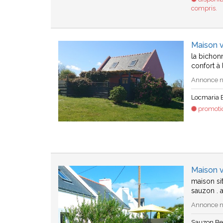
compris.
Maison v
la bichon
confort à
Annonce n°
Locmaria B
promotio
Maison v
maison si
sauzon . 
Annonce n
Sauzon Bel