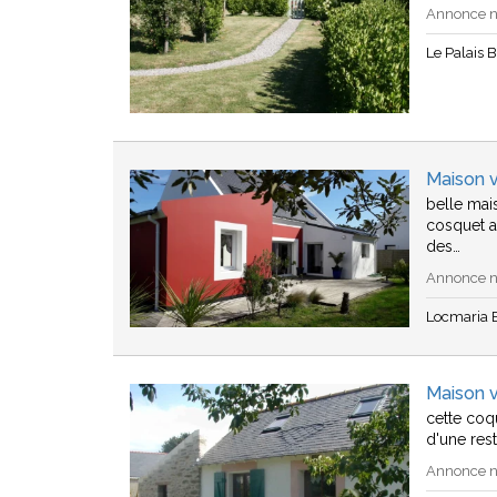
Annonce n°
Le Palais B
Maison v
belle mai
cosquet a
des…
Annonce n°
Locmaria B
Maison v
cette coqu
d'une res
Annonce n°