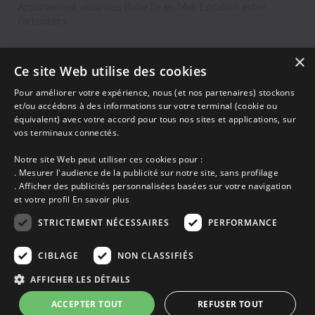
Appartement vacances Belle île en Mer, Location entre
Particuliers
×
Accueil
Ce site Web utilise des cookies
Dernières minutes
Pour améliorer votre expérience, nous (et nos partenaires) stockons
Promotions
et/ou accédons à des informations sur votre terminal (cookie ou
Découvrir les départements bretons
équivalent) avec votre accord pour tous nos sites et applications, sur
Qui sommes-nous ?
vos terminaux connectés.
Espace propriétaire
Ma sélection
Notre site Web peut utiliser ces cookies pour :
Blog
. Mesurer l'audience de la publicité sur notre site, sans profilage
Conditions générales
. Afficher des publicités personnalisées basées sur votre navigation
Mentions légales
et votre profil
En savoir plus
Politique cookies
STRICTEMENT NÉCESSAIRES
PERFORMANCE
En partenariat avec Clévacances des Côtes d'Armor et du Finistère,
Clévacances est un label national de référence, réglementé par une charte
et grille de critères nationales pour certifier la qualité des hébergements
CIBLAGE
NON CLASSIFIÉS
touristiques. C'est aussi un réseau de proximité avec une visite tous les 4
ans et une validation par une commission habilitée. Label de 1 à 5 clés.
AFFICHER LES DÉTAILS
ACCEPTER TOUT
REFUSER TOUT