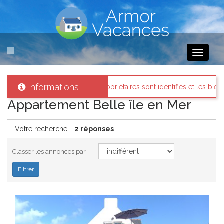
Toggle
navigati
Informations
acances
: Tous les propriétaires sont identifiés et les biens loués exis
Appartement Belle île en Mer
Votre recherche -
2 réponses
Classer les annonces par :