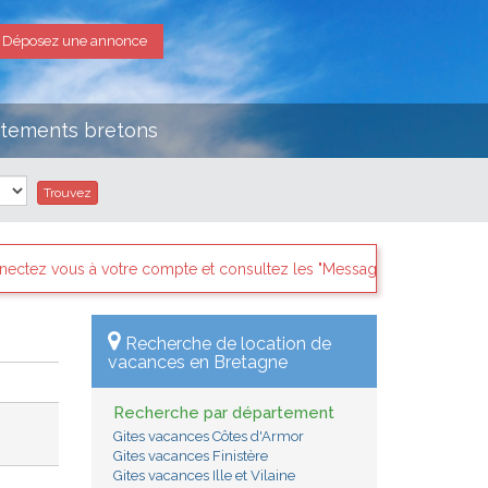
Déposez une annonce
rtements bretons
tez les "Messages des internautes pressés" il y a sans doute des dem
Recherche de location de
vacances en Bretagne
Recherche par département
Gites vacances Côtes d'Armor
Gites vacances Finistère
Gites vacances Ille et Vilaine