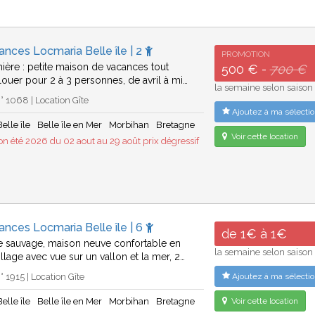
ances Locmaria Belle île | 2
PROMOTION
nière : petite maison de vacances tout
500 € -
700 €
 louer pour 2 à 3 personnes, de avril à mi…
la semaine selon saison
 1068 | Location Gîte
Ajoutez à ma sélectio
elle île
Belle île en Mer
Morbihan
Bretagne
Voir cette location
n été 2026 du 02 aout au 29 août prix dégressif
ances Locmaria Belle île | 6
de 1€ à 1€
te sauvage, maison neuve confortable en
la semaine selon saison
llage avec vue sur un vallon et la mer, 2…
 1915 | Location Gîte
Ajoutez à ma sélectio
elle île
Belle île en Mer
Morbihan
Bretagne
Voir cette location