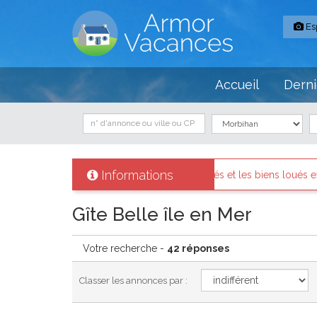
Es
Accueil
Derni
Informations
nt identifiés et les biens loués existent réellement.
Messages d
Gîte Belle île en Mer
Votre recherche -
42 réponses
Classer les annonces par :