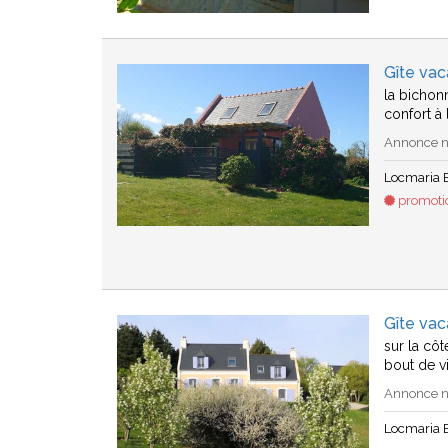
Gîte vac
la bichon
confort à
Annonce n°
Locmaria B
promotio
Gîte vac
sur la cô
bout de vi
Annonce n°
Locmaria B