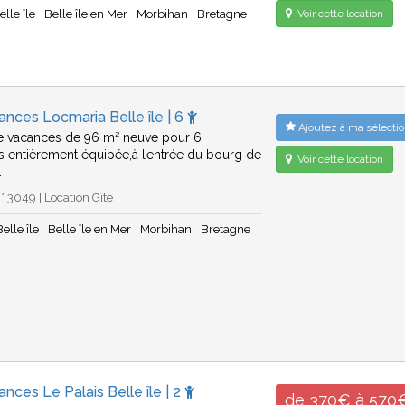
elle île
Belle île en Mer
Morbihan
Bretagne
Voir cette location
ances Locmaria Belle île | 6
Ajoutez à ma sélectio
e vacances de 96 m² neuve pour 6
 entièrement équipée,à l’entrée du bourg de
Voir cette location
…
 3049 | Location Gîte
elle île
Belle île en Mer
Morbihan
Bretagne
ances Le Palais Belle île | 2
de 370€ à 570