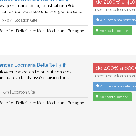
de 2100€ à 41
rage militaire côtier, construit en 1860.
la semaine selon saison
au rez de chaussée une très grande salle…
 3387 | Location Gîte
Ajoutez à ma sélectio
elle île
Belle île en Mer
Morbihan
Bretagne
Voir cette location
ances Locmaria Belle île | 3
de 400€ à 600
toyenne avec jardin privatif non clos,
la semaine selon saison
t au rez de chaussée cuisine toute
Ajoutez à ma sélectio
 579 | Location Gîte
Voir cette location
elle île
Belle île en Mer
Morbihan
Bretagne