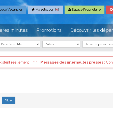
pace Vacancier
Ma sélection (
0
)
Espace Propriétaire
ères minutes
Promotions
Découvrir les dépa
es internautes pressés
: Connectez vous à votre compte et consul