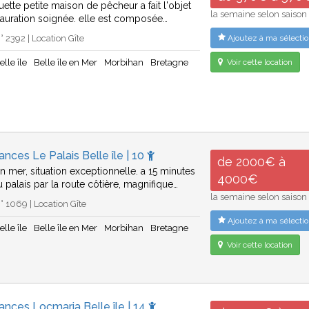
ette petite maison de pêcheur a fait l'objet
la semaine selon saison
tauration soignée. elle est composée…
 2392 | Location Gîte
Ajoutez à ma sélectio
elle île
Belle île en Mer
Morbihan
Bretagne
Voir cette location
ances Le Palais Belle île | 10
de 2000€ à
en mer, situation exceptionnelle. a 15 minutes
4000€
 palais par la route côtière, magnifique…
la semaine selon saison
 1069 | Location Gîte
Ajoutez à ma sélectio
elle île
Belle île en Mer
Morbihan
Bretagne
Voir cette location
ances Locmaria Belle île | 14