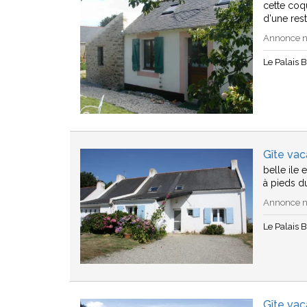
cette coqu
d'une res
Annonce n°
Le Palais B
Gîte vac
belle ile 
à pieds du
Annonce n°
Le Palais B
Gîte vac