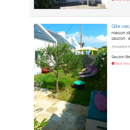
Gîte vac
maison si
sauzon . 
Annonce n°
Sauzon Bel
tout no