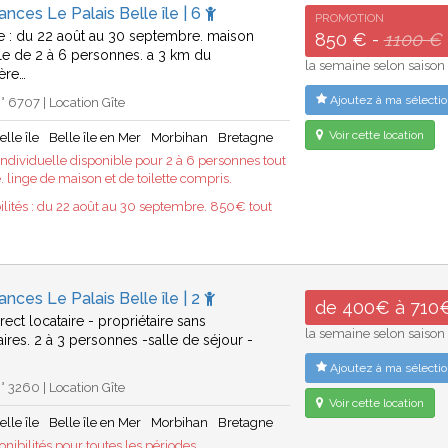
ances Le Palais Belle île | 6
PROMOTION
e : du 22 août au 30 septembre. maison
850 € -
1100 €
lle de 2 à 6 personnes. a 3 km du
la semaine selon saison
ère…
Ajoutez à ma sélectio
 6707 | Location Gîte
Voir cette location
elle île
Belle île en Mer
Morbihan
Bretagne
ndividuelle disponible pour 2 à 6 personnes tout
 linge de maison et de toilette compris.
ilités : du 22 août au 30 septembre. 850€ tout
ances Le Palais Belle île | 2
de 400€ à 710
rect locataire - propriétaire sans
la semaine selon saison
ires. 2 à 3 personnes -salle de séjour -
Ajoutez à ma sélectio
 3260 | Location Gîte
Voir cette location
elle île
Belle île en Mer
Morbihan
Bretagne
nibilités pour toutes les périodes