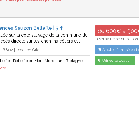
ances Sauzon Belle île | 5
de 600€ à 900
tuée sur la cote sauvage de la commune de
la semaine selon saison
accès directe sur les chemins côtiers et…
 6802 | Location Gîte
Ajoutez à ma sélectio
le île
Belle île en Mer
Morbihan
Bretagne
Voir cette location
uveau