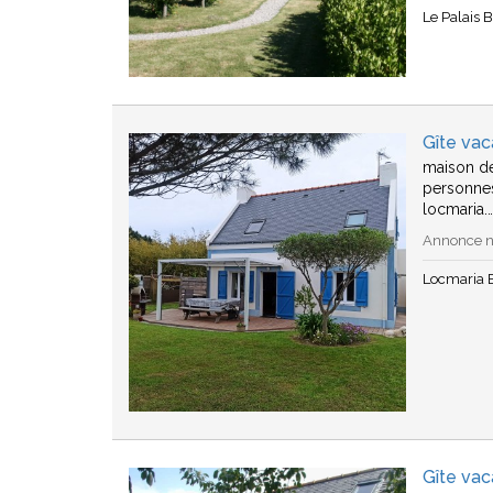
Le Palais B
Gîte vac
maison d
personnes
locmaria.
Annonce n°
Locmaria B
Gîte vac