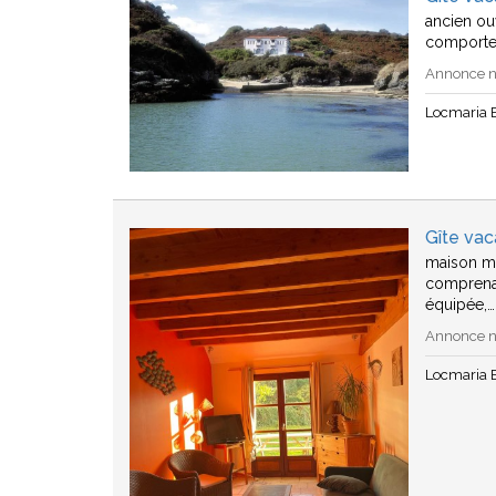
ancien ouv
comporte 
Annonce n°
Locmaria B
Gîte vac
maison mi
comprenan
équipée,…
Annonce n°
Locmaria B