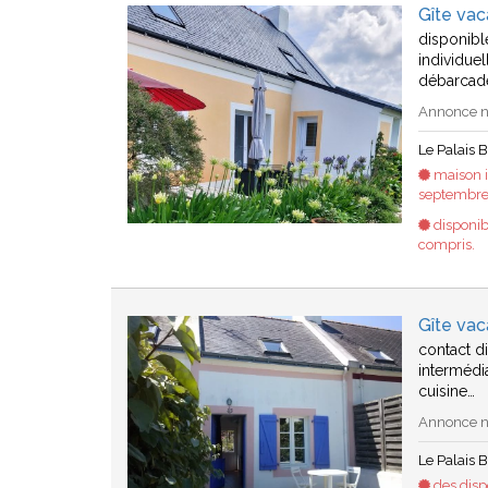
Gîte vac
disponibl
individue
débarcad
Annonce n°
Le Palais B
maison i
septembre.
disponib
compris.
Gîte vac
contact di
intermédia
cuisine…
Annonce n°
Le Palais B
des dispo