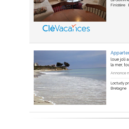
Finistère
Apparte
loue joli
la mer, to
Annonce n
Loctudy p
Bretagne