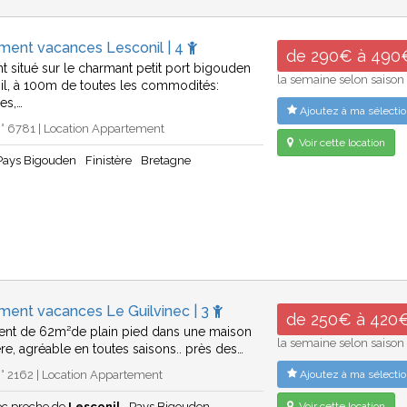
ment vacances Lesconil | 4
de 290€ à 490
t situé sur le charmant petit port bigouden
la semaine selon saison
il, à 100m de toutes les commodités:
es,…
Ajoutez à ma sélectio
° 6781 | Location Appartement
Voir cette location
Pays Bigouden
Finistère
Bretagne
ment vacances Le Guilvinec | 3
de 250€ à 420
ent de 62m²de plain pied dans une maison
la semaine selon saison
ière, agréable en toutes saisons.. près des…
° 2162 | Location Appartement
Ajoutez à ma sélectio
ec proche de
Lesconil
Pays Bigouden
Voir cette location