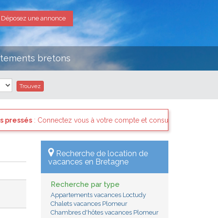
Déposez une annonce
rtements bretons
us à votre compte et consultez les "Messages des internautes pressé
Recherche de location de
vacances en Bretagne
Recherche par type
Appartements vacances Loctudy
Chalets vacances Plomeur
Chambres d'hôtes vacances Plomeur