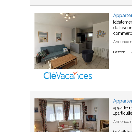
Apparte
idéalemen
de lescon
commerc
Annonce n
Lesconil
Apparte
appartem
..particul
Annonce n
Le Guilvin