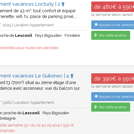
ment vacances Loctudy | 2
de 480€ à 590
rtement de 43 m², tout confort et équipé
la semaine selon saison
henette, wifi, t.v, place de parking privé,.…
° 2245 | Location Appartement
Ajoutez à ma sélectio
roche de
Lesconil
Pays Bigouden
Finistère
Voir cette location
nibilités pour toutes les périodes
ment vacances Le Guilvinec | 4
de 390€ à 550
nt t3 (70m²) situé au 2ème étage d'une
la semaine selon saison
sidence avec ascenseur. vue du balcon sur
Ajoutez à ma sélectio
° 3462 | Location Appartement
Voir cette location
ec proche de
Lesconil
Pays Bigouden
Bretagne
ilité semaine 35 ( du 22 au 29 aout ) 550 €
omprises