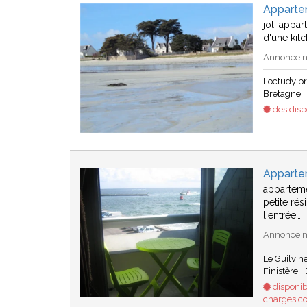
Apparte
joli appa
d'une kitc
Annonce n
Loctudy p
Bretagne
des dispo
Apparte
apparteme
petite ré
l'entrée…
Annonce n
Le Guilvin
Finistère
disponib
charges c