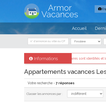
Es
Accueil
Derni
Informations
es
: Tous les propriétaires sont identifiés et les biens loués existent r
Appartements vacances Les
Votre recherche -
7 réponses
Classer les annonces par :