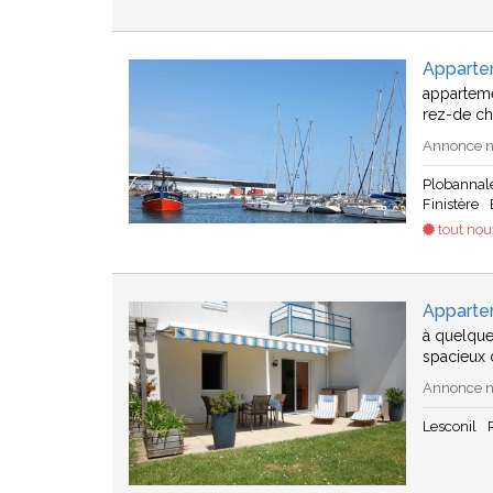
Apparte
appartemen
rez-de c
Annonce n
Plobannal
Finistère
tout no
Apparte
à quelque
spacieux 
Annonce n
Lesconil