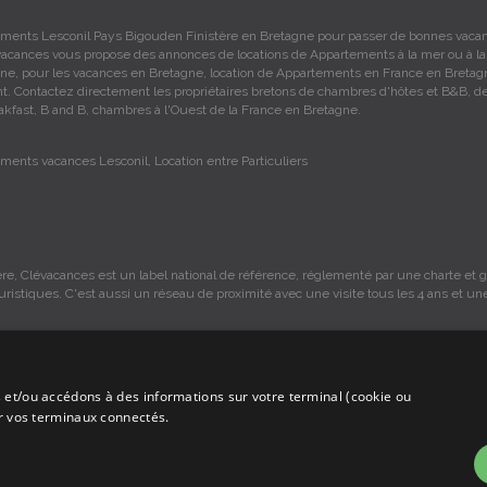
ments Lesconil Pays Bigouden Finistère en Bretagne pour passer de bonnes vaca
acances vous propose des annonces de locations de Appartements à la mer ou à la
e, pour les vacances en Bretagne, location de Appartements en France en Breta
ant. Contactez directement les propriétaires bretons de chambres d'hôtes et B&B, d
akfast, B and B, chambres à l'Ouest de la France en Bretagne.
ments vacances Lesconil, Location entre Particuliers
re, Clévacances est un label national de référence, réglementé par une charte et gr
ouristiques. C'est aussi un réseau de proximité avec une visite tous les 4 ans et un
 et/ou accédons à des informations sur votre terminal (cookie ou
s sont sous la responsabilité des propriétaires, ces informations sont indicatives 
ur vos terminaux connectés.
mmission sur les locations, c'est simplement un annuaire d'hébergements de vaca