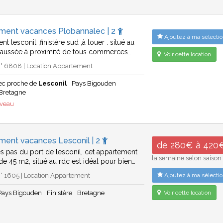
ment vacances Plobannalec | 2
Ajoutez à ma sélectio
t lesconil ,finistère sud ,à louer . situé au
haussée à proximité de tous commerces…
Voir cette location
° 6808 | Location Appartement
ec proche de
Lesconil
Pays Bigouden
Bretagne
uveau
ment vacances Lesconil | 2
de 280€ à 420
s pas du port de lesconil, cet appartement
la semaine selon saison
de 45 m2, situé au rdc est idéal pour bien…
° 1605 | Location Appartement
Ajoutez à ma sélectio
Pays Bigouden
Finistère
Bretagne
Voir cette location