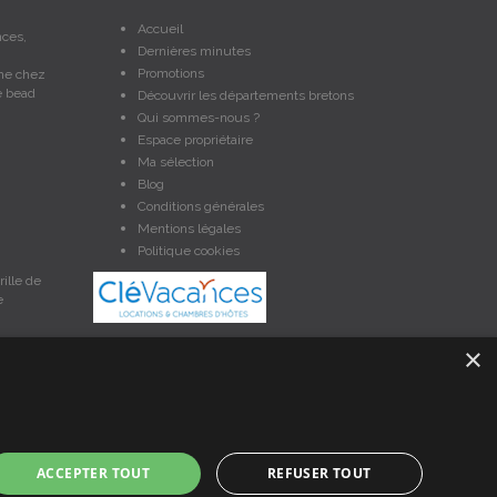
Accueil
nces,
Dernières minutes
Promotions
gne chez
e bead
Découvrir les départements bretons
Qui sommes-nous ?
Espace propriétaire
Ma sélection
Blog
Conditions générales
Mentions légales
Politique cookies
ille de
e
×
et non contractuelles. Les données sont protégées par copyright
ACCEPTER TOUT
REFUSER TOUT
nces en Bretagne, un service de petites annonces de location