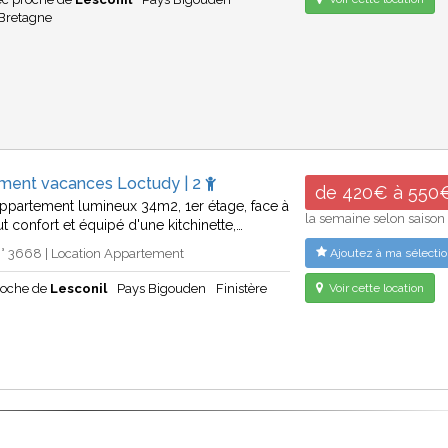
Bretagne
ment vacances Loctudy | 2
de 420€ à 550
 appartement lumineux 34m2, 1er étage, face à
la semaine selon saison
ut confort et équipé d'une kitchinette,…
° 3668 | Location Appartement
Ajoutez à ma sélectio
roche de
Lesconil
Pays Bigouden
Finistère
Voir cette location