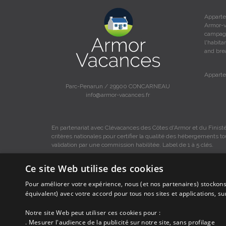
Apparte
Armor-v
campagn
l'habit
and bre
Apparte
Parc-Penarun / 29900 CONCARNEAU
info@armor-vacances.fr
En partenariat avec Clévacances des Côtes d'Armor et du Finistè
critères nationales pour certifier la qualité des hébergements t
validation par une commission habilitée. Label de 1 à 5 clés.
Ce site Web utilise des cookies
Pour améliorer votre expérience, nous (et nos partenaires) stockons
Les descriptions et photos contenues dans le site Armor-vacance
équivalent) avec votre accord pour tous nos sites et applications, s
Armor-vacances.
Notre site Web peut utiliser ces cookies pour :
Armor-vacances n'est pas un organisme et ne touche aucune co
. Mesurer l'audience de la publicité sur notre site, sans profilage