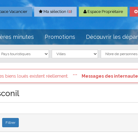
pace Vacancier
Ma sélection (
0
)
Espace Propriétaire
ères minutes
Promotions
Découvrir les dépa
éellement.
Messages des internautes pressés
: Connectez vo
conil