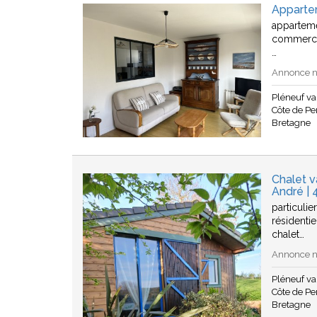
Apparte
apparteme
commerces
…
Annonce n
Pléneuf v
Côte de Pen
Bretagne
Chalet v
André | 
particulie
résidenti
chalet…
Annonce n°
Pléneuf v
Côte de Pen
Bretagne