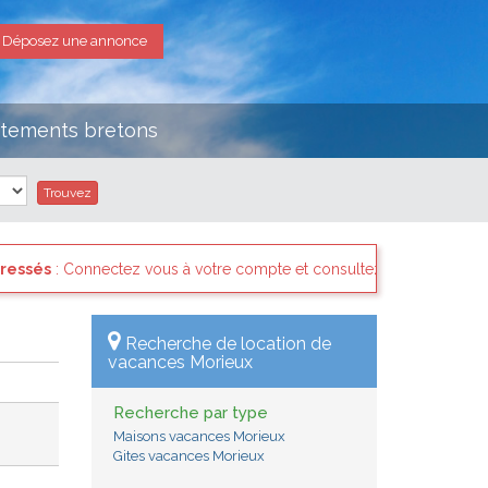
Déposez une annonce
rtements bretons
compte et consultez les "Messages des internautes pressés" il y a s
Recherche de location de
vacances Morieux
Recherche par type
Maisons vacances Morieux
Gites vacances Morieux