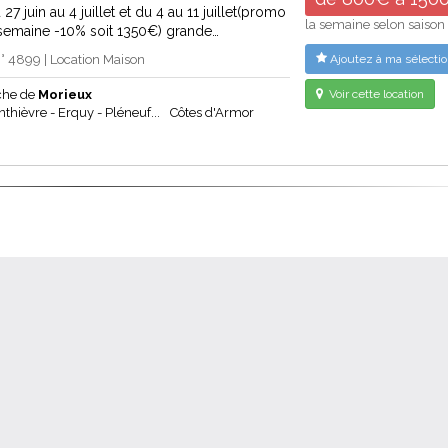
27 juin au 4 juillet et du 4 au 11 juillet(promo
la semaine selon saison
 semaine -10% soit 1350€) grande…
 4899 | Location Maison
Ajoutez à ma sélectio
che de
Morieux
Voir cette location
thièvre - Erquy - Pléneuf...
Côtes d'Armor