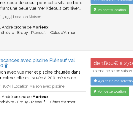
nel coup de coeur pour cette villa de bord
frant une belle vue mer !(depuis cet hiver…
Voir cette location
 3155 | Location Maison
al André proche de
Morieux
thièvre - Erquy - Pléneuf...
Côtes d'Armor
acances avec piscine Pléneuf val
de 1800€ à 27
10
la semaine selon saison
son avec vue mer et piscine chauffée dans
er calme. elle est située à 200 mètres de…
Ajoutez à ma sélectio
 1874 | Location Maison avec piscine
Voir cette location
al André proche de
Morieux
thièvre - Erquy - Pléneuf...
Côtes d'Armor