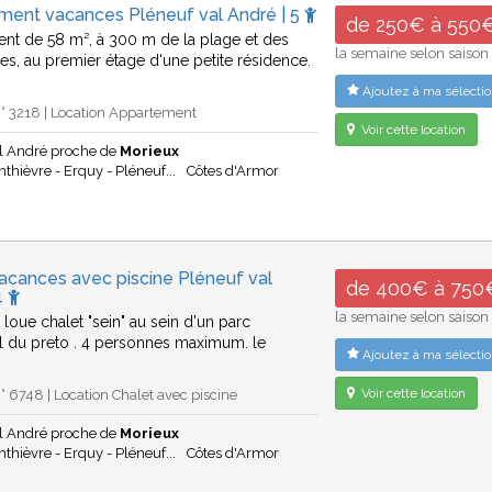
ment vacances Pléneuf val André | 5
de 250€ à 550
nt de 58 m², à 300 m de la plage et des
la semaine selon saison
, au premier étage d'une petite résidence.
Ajoutez à ma sélectio
° 3218 | Location Appartement
Voir cette location
al André proche de
Morieux
thièvre - Erquy - Pléneuf...
Côtes d'Armor
acances avec piscine Pléneuf val
de 400€ à 750
4
la semaine selon saison
r loue chalet "sein" au sein d'un parc
el du preto . 4 personnes maximum. le
Ajoutez à ma sélectio
Voir cette location
 6748 | Location Chalet avec piscine
al André proche de
Morieux
thièvre - Erquy - Pléneuf...
Côtes d'Armor