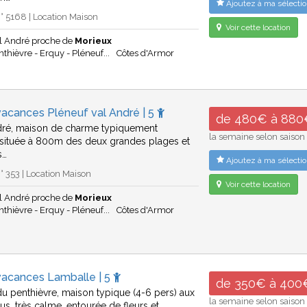
Ajoutez à ma sélectio
 5168 | Location Maison
Voir cette location
al André proche de
Morieux
thièvre - Erquy - Pléneuf...
Côtes d'Armor
acances Pléneuf val André | 5
de 480€ à 880
dré, maison de charme typiquement
la semaine selon saison
située à 800m des deux grandes plages et
s…
Ajoutez à ma sélectio
 353 | Location Maison
Voir cette location
al André proche de
Morieux
thièvre - Erquy - Pléneuf...
Côtes d'Armor
vacances Lamballe | 5
de 350€ à 400
u penthièvre, maison typique (4-6 pers) aux
la semaine selon saison
us, très calme, entourée de fleurs et…