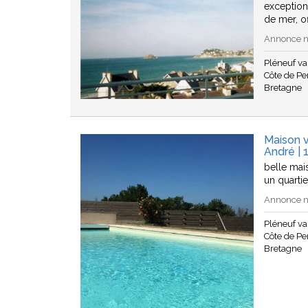
exception
de mer, of
Annonce n°
Pléneuf v
Côte de Pen
Bretagne
Maison v
André | 
belle mai
un quarti
Annonce n°
Pléneuf v
Côte de Pen
Bretagne