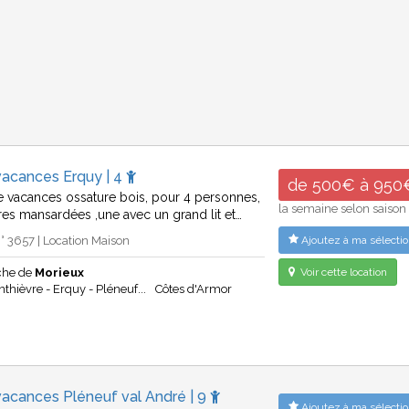
vacances Erquy | 4
de 500€ à 950
 vacances ossature bois, pour 4 personnes,
la semaine selon saison
es mansardées ,une avec un grand lit et…
 3657 | Location Maison
Ajoutez à ma sélectio
che de
Morieux
Voir cette location
thièvre - Erquy - Pléneuf...
Côtes d'Armor
vacances Pléneuf val André | 9
Ajoutez à ma sélectio