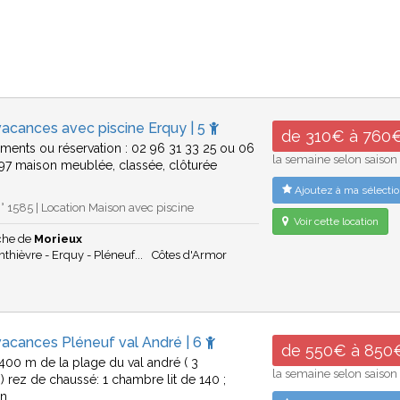
acances avec piscine Erquy | 5
de 310€ à 760
ments ou réservation : 02 96 31 33 25 ou 06
la semaine selon saison
97 maison meublée, classée, clôturée
Ajoutez à ma sélectio
 1585 | Location Maison avec piscine
Voir cette location
che de
Morieux
thièvre - Erquy - Pléneuf...
Côtes d'Armor
vacances Pléneuf val André | 6
de 550€ à 850
400 m de la plage du val andré ( 3
la semaine selon saison
 rez de chaussé: 1 chambre lit de 140 ;
on…