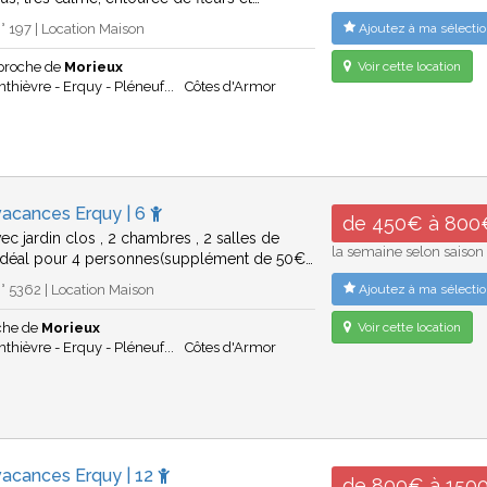
 197 | Location Maison
Ajoutez à ma sélectio
proche de
Morieux
Voir cette location
thièvre - Erquy - Pléneuf...
Côtes d'Armor
vacances Erquy | 6
de 450€ à 800
ec jardin clos , 2 chambres , 2 salles de
la semaine selon saison
idéal pour 4 personnes(supplément de 50€…
 5362 | Location Maison
Ajoutez à ma sélectio
che de
Morieux
Voir cette location
thièvre - Erquy - Pléneuf...
Côtes d'Armor
vacances Erquy | 12
de 800€ à 150