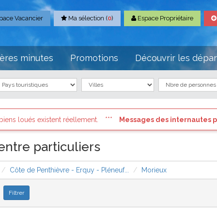
pace Vacancier
Ma sélection (
0
)
Espace Propriétaire
ères minutes
Promotions
Découvrir les dépa
Messages des internautes pressés
: Connectez vous à votre 
ntre particuliers
Côte de Penthièvre - Erquy - Pléneuf...
Morieux