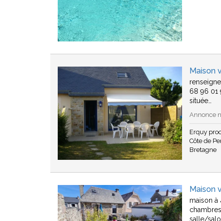
Maison v
renseigne
68 96 01 
située…
Annonce n°
Erquy pro
Côte de Pen
Bretagne
Maison 
maison à 
chambres)
salle/sal