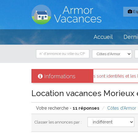
Es
Accueil
Derni
Informations
s propriétaires sont identifiés et les biens loués existent réellement.
Location vacances Morieux e
Votre recherche -
11 réponses
Côtes d'Armor
Classer les annonces par :