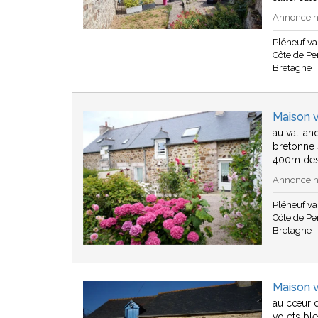
Annonce n°
Pléneuf v
Côte de Pen
Bretagne
Maison v
au val-an
bretonne 
400m de
Annonce n°
Pléneuf v
Côte de Pen
Bretagne
Maison 
au cœur d
volets ble