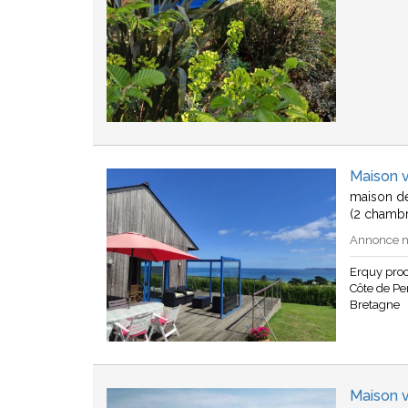
Maison 
maison de
(2 chambr
Annonce n°
Erquy pro
Côte de Pen
Bretagne
Maison 