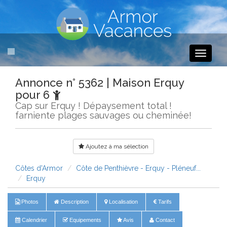
Toggle
navigati
Annonce n° 5362 | Maison Erquy
pour 6
Cap sur Erquy ! Dépaysement total !
farniente plages sauvages ou cheminée!
Ajoutez à ma sélection
Côtes d'Armor
Côte de Penthièvre - Erquy - Pléneuf...
Erquy
Photos
Description
Localisation
Tarifs
Calendrier
Equipements
Avis
Contact