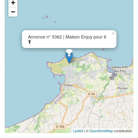
+
−
×
Annonce n° 5362 | Maison Erquy pour 6
Leaflet
| ©
OpenStreetMap
contributors