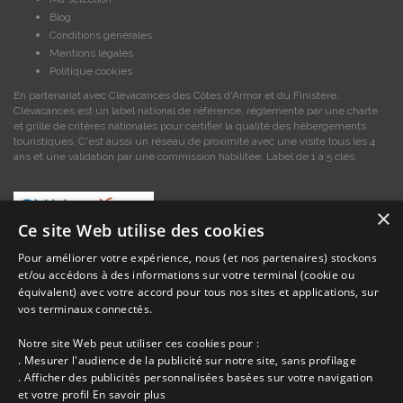
Blog
Conditions générales
Mentions légales
Politique cookies
En partenariat avec Clévacances des Côtes d'Armor et du Finistère,
Clévacances est un label national de référence, réglementé par une charte
et grille de critères nationales pour certifier la qualité des hébergements
touristiques. C'est aussi un réseau de proximité avec une visite tous les 4
ans et une validation par une commission habilitée. Label de 1 à 5 clés.
×
Ce site Web utilise des cookies
Pour améliorer votre expérience, nous (et nos partenaires) stockons
et/ou accédons à des informations sur votre terminal (cookie ou
Les descriptions et photos contenues dans le site Armor-vacances sont sous
équivalent) avec votre accord pour tous nos sites et applications, sur
la responsabilité des propriétaires, ces informations sont indicatives et non
contractuelles. Les données sont protégées par copyright Armor-vacances.
vos terminaux connectés.
Notre site Web peut utiliser ces cookies pour :
Armor-vacances n'est pas un organisme et ne touche aucune commission
. Mesurer l'audience de la publicité sur notre site, sans profilage
sur les locations, c'est simplement un annuaire d'hébergements de
. Afficher des publicités personnalisées basées sur votre navigation
vacances en Bretagne, un service de petites annonces de location DE
et votre profil
En savoir plus
PARTICULIER A PARTICULIER.