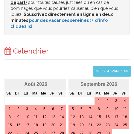
départ)
pour toutes causes justifiées ou en cas de
dommages que vous pourriez causer au bien que vous
louez.
Souscrivez directement en ligne en deux
minutes
pour des vacances sereines : + d'info
cliquez ici.
Calendrier
MOIS SUIVANTS >>
Août 2026
Septembre 2026
Sa
Di
Lu
Ma
Me
Je
Ve
Sa
Di
Lu
Ma
Me
Je
Ve
1
2
3
4
1
2
3
4
5
6
7
5
6
7
8
9
10
11
8
9
10
11
12
13
14
12
13
14
15
16
17
18
15
16
17
18
19
20
21
19
20
21
22
23
24
25
22
23
24
25
26
27
28
26
27
28
29
30