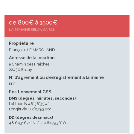
de 800€ à 1500€
LA SEMAINE SELON SAISON
Propriétaire
Françoise LE MARCHAND
Adresse de la location
5 Chemin des Fraîches
22430 Erquy
N° d'agrément ou d'enregistrement à la mairie
N.C.
Positionnement GPS
DMS (degrés, minutes, secondes)
Latitude N 48°38'35.4"
Longitude O 2°27'53.26"
DD (degrés decimaux)
48.6431671° N / -2.4647936° O