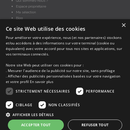
Qui sommes-nous ?
Espace propriétaire
Ma sélection
Blog
×
Conditions générales
Ce site Web utilise des cookies
Mentions légales
Politique cookies
Pour améliorer votre expérience, nous (et nos partenaires) stockons
et/ou accédons à des informations sur votre terminal (cookie ou
En partenariat avec Clévacances des Côtes d'Armor et du Finistère,
équivalent) avec votre accord pour tous nos sites et applications, sur
Clévacances est un label national de référence, réglementé par une charte
et grille de critères nationales pour certifier la qualité des hébergements
vos terminaux connectés.
touristiques. C'est aussi un réseau de proximité avec une visite tous les 4
ans et une validation par une commission habilitée. Label de 1 à 5 clés.
Notre site Web peut utiliser ces cookies pour :
. Mesurer l'audience de la publicité sur notre site, sans profilage
. Afficher des publicités personnalisées basées sur votre navigation
et votre profil
En savoir plus
STRICTEMENT NÉCESSAIRES
PERFORMANCE
Les descriptions et photos contenues dans le site Armor-vacances sont sous
CIBLAGE
NON CLASSIFIÉS
la responsabilité des propriétaires, ces informations sont indicatives et non
contractuelles. Les données sont protégées par copyright Armor-vacances.
AFFICHER LES DÉTAILS
ACCEPTER TOUT
REFUSER TOUT
Armor-vacances n'est pas un organisme et ne touche aucune commission