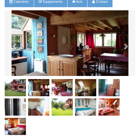
Calendrier
Equipements
Avis
Contact
salon cheminée tv