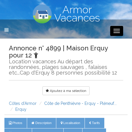
Toggle
navigati
Annonce n° 4899 | Maison Erquy
pour 12
Location vacances Au départ des
randonnées, plages sauvages , falaises
etc...Cap d'Erquy 8 personnes possibilité 12
Ajoutez à ma sélection
Côtes d'Armor
Côte de Penthièvre - Erquy - Pléneuf...
Erquy
Photos
Description
Localisation
Tarifs