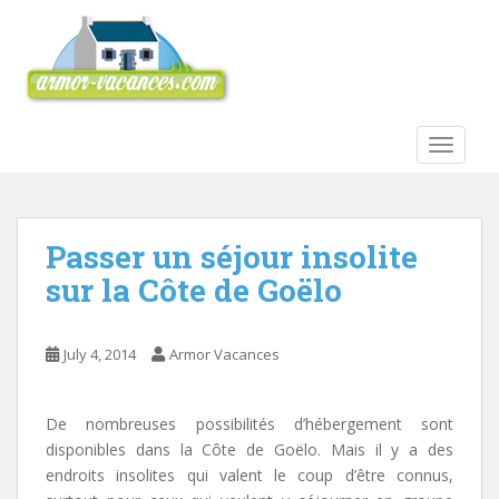
S
k
i
p
t
o
TOGGLE
m
a
i
n
Passer un séjour insolite
c
sur la Côte de Goëlo
o
n
t
July 4, 2014
Armor Vacances
e
n
t
De nombreuses possibilités d’hébergement sont
disponibles dans la Côte de Goëlo. Mais il y a des
endroits insolites qui valent le coup d’être connus,