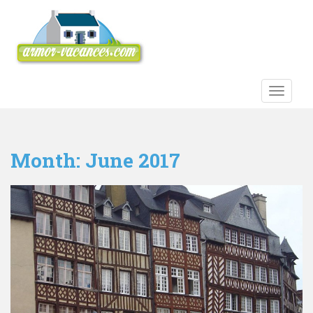
S
k
i
p
t
o
TOGGLE
m
a
i
n
Month:
June 2017
c
o
n
t
e
n
t