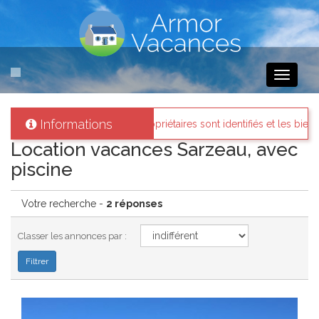
Toggle
navigati
Informations
acances
: Tous les propriétaires sont identifiés et les biens loués exis
Location vacances Sarzeau, avec
piscine
Votre recherche -
2 réponses
Classer les annonces par :