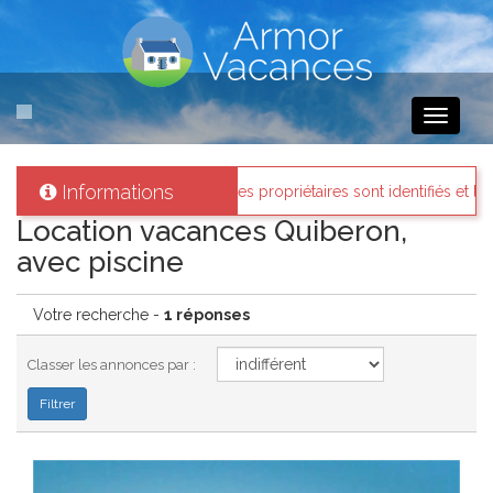
Toggle
navigati
Informations
Armor-vacances
: Tous les propriétaires sont identifiés et les biens l
Location vacances Quiberon,
avec piscine
Votre recherche -
1 réponses
Classer les annonces par :