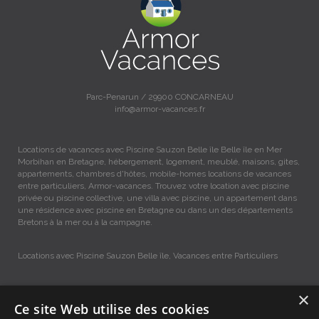
Parc-Penarun / 29900 CONCARNEAU
info@armor-vacances.fr
Locations de vacances avec Piscine Sauzon Belle île Belle île en Mer
Morbihan en Bretagne, hébergement, logement, meublé, maisons, gites,
appartements, chambres d'hôtes, mobile-homes locations de vacances
entre particuliers, Armor-vacances. Trouvez votre location avec piscine
privée ou piscine collective, une villa avec piscine, un appartement dans
une résidence avec piscine en Bretagne ou dans un des départements
Bretons à la mer ou à la campagne.
Locations avec Piscine Sauzon Belle île, Vacances entre Particuliers
×
Accueil
Ce site Web utilise des cookies
Dernières minutes