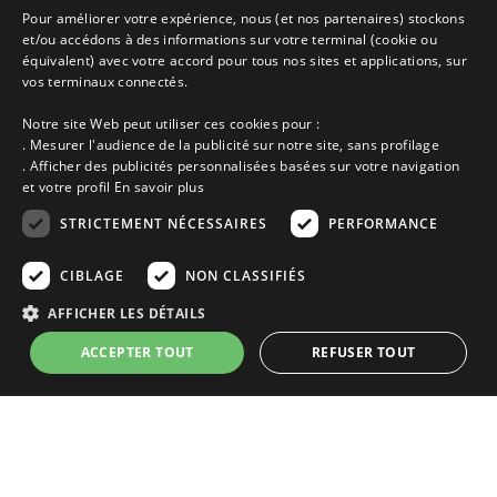
Promotions
Pour améliorer votre expérience, nous (et nos partenaires) stockons
Découvrir les départements bretons
et/ou accédons à des informations sur votre terminal (cookie ou
Qui sommes-nous ?
équivalent) avec votre accord pour tous nos sites et applications, sur
Espace propriétaire
vos terminaux connectés.
Ma sélection
Notre site Web peut utiliser ces cookies pour :
Blog
. Mesurer l'audience de la publicité sur notre site, sans profilage
Conditions générales
. Afficher des publicités personnalisées basées sur votre navigation
Mentions légales
et votre profil
En savoir plus
Politique cookies
En partenariat avec Clévacances des Côtes d'Armor et du Finistère,
STRICTEMENT NÉCESSAIRES
PERFORMANCE
Clévacances est un label national de référence, réglementé par une charte
et grille de critères nationales pour certifier la qualité des hébergements
CIBLAGE
NON CLASSIFIÉS
touristiques. C'est aussi un réseau de proximité avec une visite tous les 4
ans et une validation par une commission habilitée. Label de 1 à 5 clés.
AFFICHER LES DÉTAILS
ACCEPTER TOUT
REFUSER TOUT
Strictement nécessaires
Performance
Ciblage
Les descriptions et photos contenues dans le site Armor-vacances sont sous
la responsabilité des propriétaires, ces informations sont indicatives et non
Non classifiés
contractuelles. Les données sont protégées par copyright Armor-vacances.