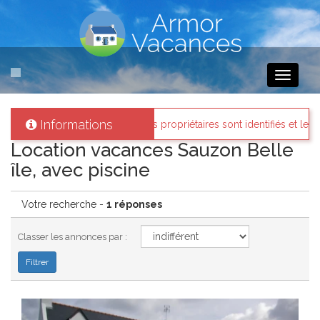
Toggle
navigati
Informations
rmor-vacances
: Tous les propriétaires sont identifiés et les biens lo
Location vacances Sauzon Belle
île, avec piscine
Votre recherche -
1 réponses
Classer les annonces par :