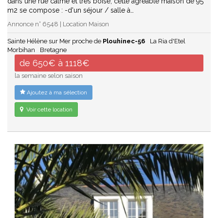
dans une rue calme et très boisé, cette agréable maison de 95
m2 se compose : -d'un séjour / salle à…
Annonce n° 6548 | Location Maison
Sainte Hélène sur Mer proche de
Plouhinec-56
La Ria d'Etel
Morbihan
Bretagne
de 650€ à 1118€
la semaine selon saison
Ajoutez à ma sélection
Voir cette location