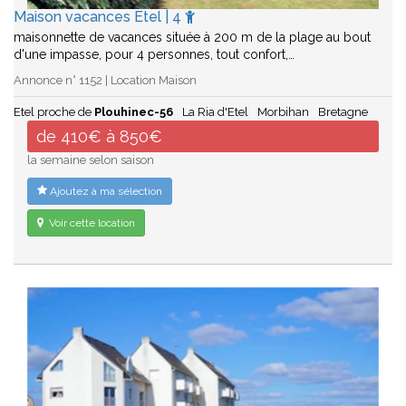
Maison vacances Etel | 4
maisonnette de vacances située à 200 m de la plage au bout
d'une impasse, pour 4 personnes, tout confort,…
Annonce n° 1152 | Location Maison
Etel proche de
Plouhinec-56
La Ria d'Etel
Morbihan
Bretagne
de 410€ à 850€
la semaine selon saison
Ajoutez à ma sélection
Voir cette location