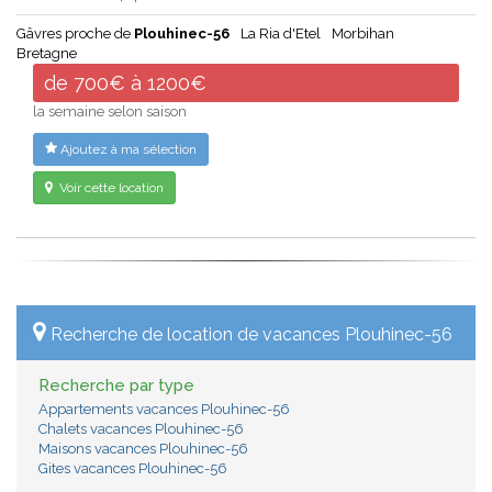
Gâvres proche de
Plouhinec-56
La Ria d'Etel
Morbihan
Bretagne
de 700€ à 1200€
la semaine selon saison
Ajoutez à ma sélection
Voir cette location
Recherche de location de vacances Plouhinec-56
Recherche par type
Appartements vacances Plouhinec-56
Chalets vacances Plouhinec-56
Maisons vacances Plouhinec-56
Gites vacances Plouhinec-56