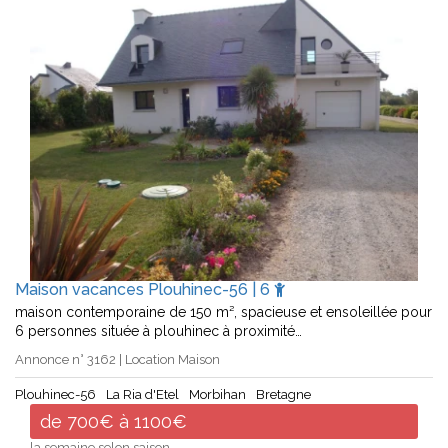
Maison vacances Plouhinec-56 | 6
maison contemporaine de 150 m², spacieuse et ensoleillée pour
6 personnes située à plouhinec à proximité…
Annonce n° 3162 | Location Maison
Plouhinec-56
La Ria d'Etel
Morbihan
Bretagne
de 700€ à 1100€
la semaine selon saison