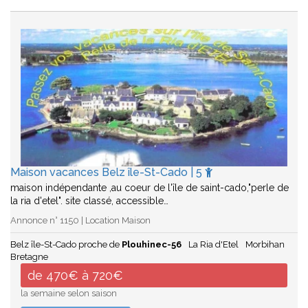
Maison vacances Belz île-St-Cado | 5
maison indépendante ,au coeur de l'île de saint-cado,"perle de
la ria d'etel". site classé, accessible…
Annonce n° 1150 | Location Maison
Belz île-St-Cado proche de
Plouhinec-56
La Ria d'Etel
Morbihan
Bretagne
de 470€ à 720€
la semaine selon saison