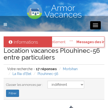
Toggle
navigati
Informations
ges des internautes pressés
: Connectez vous à votre compte et 
Location vacances Plouhinec-56
entre particuliers
Votre recherche -
17 réponses
Morbihan
La Ria d'Etel
Plouhinec-56
Classer les annonces par :