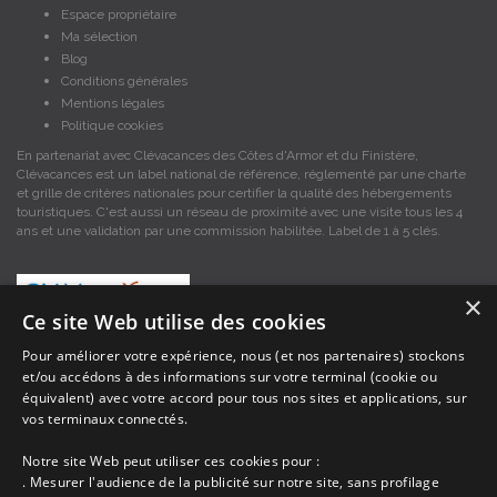
Espace propriétaire
Ma sélection
Blog
Conditions générales
Mentions légales
Politique cookies
En partenariat avec Clévacances des Côtes d'Armor et du Finistère,
Clévacances est un label national de référence, réglementé par une charte
et grille de critères nationales pour certifier la qualité des hébergements
touristiques. C'est aussi un réseau de proximité avec une visite tous les 4
ans et une validation par une commission habilitée. Label de 1 à 5 clés.
×
Ce site Web utilise des cookies
Pour améliorer votre expérience, nous (et nos partenaires) stockons
et/ou accédons à des informations sur votre terminal (cookie ou
Les descriptions et photos contenues dans le site Armor-vacances sont sous
équivalent) avec votre accord pour tous nos sites et applications, sur
la responsabilité des propriétaires, ces informations sont indicatives et non
contractuelles. Les données sont protégées par copyright Armor-vacances.
vos terminaux connectés.
Notre site Web peut utiliser ces cookies pour :
Armor-vacances n'est pas un organisme et ne touche aucune commission
. Mesurer l'audience de la publicité sur notre site, sans profilage
sur les locations, c'est simplement un annuaire d'hébergements de