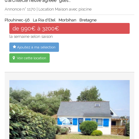
d'architecte neuve agréée "gites…
Annonce n° 1170 | Location Maison avec piscine
Plouhinec-56
La Ria d'Etel
Morbihan
Bretagne
de 990€ à 3200€
la semaine selon saison
Ajoutez à ma sélection
Voir cette location