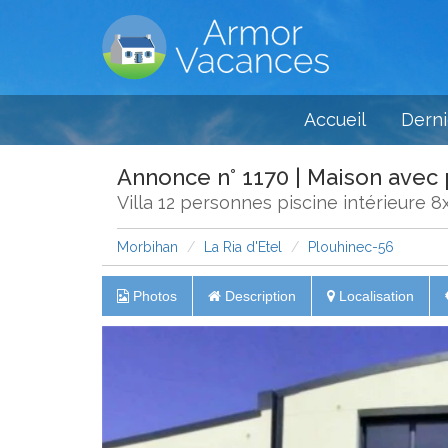
Accueil
Derni
Annonce n° 1170 | Maison avec 
Villa 12 personnes piscine intérieure 
Morbihan
La Ria d'Etel
Plouhinec-56
Photos
Description
Localisation