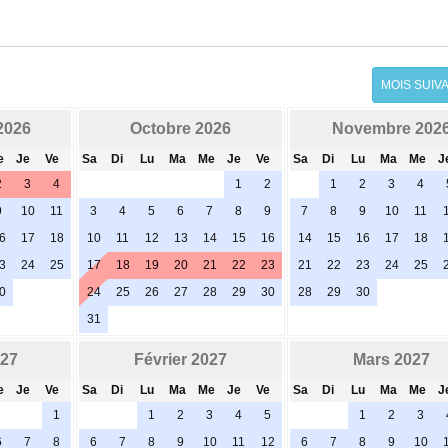
MOIS SUIV
2026
Octobre 2026
Novembre 202
e
Je
Ve
Sa
Di
Lu
Ma
Me
Je
Ve
Sa
Di
Lu
Ma
Me
J
2
3
4
1
2
1
2
3
4
9
10
11
3
4
5
6
7
8
9
7
8
9
10
11
6
17
18
10
11
12
13
14
15
16
14
15
16
17
18
3
24
25
17
18
19
20
21
22
23
21
22
23
24
25
0
24
25
26
27
28
29
30
28
29
30
31
027
Février 2027
Mars 2027
e
Je
Ve
Sa
Di
Lu
Ma
Me
Je
Ve
Sa
Di
Lu
Ma
Me
J
1
1
2
3
4
5
1
2
3
6
7
8
6
7
8
9
10
11
12
6
7
8
9
10