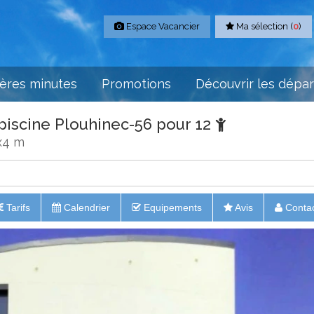
Espace Vacancier
Ma sélection (
0
)
ères minutes
Promotions
Découvrir les dépa
piscine Plouhinec-56 pour 12
8x4 m
Tarifs
Calendrier
Equipements
Avis
Conta