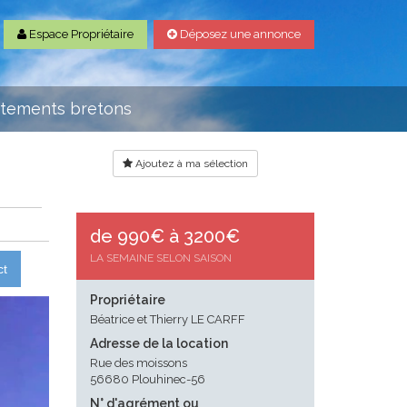
Espace Propriétaire
Déposez une annonce
rtements bretons
Ajoutez à ma sélection
de 990€ à 3200€
LA SEMAINE SELON SAISON
ct
Propriétaire
Béatrice et Thierry LE CARFF
Adresse de la location
Rue des moissons
56680 Plouhinec-56
N° d'agrément ou