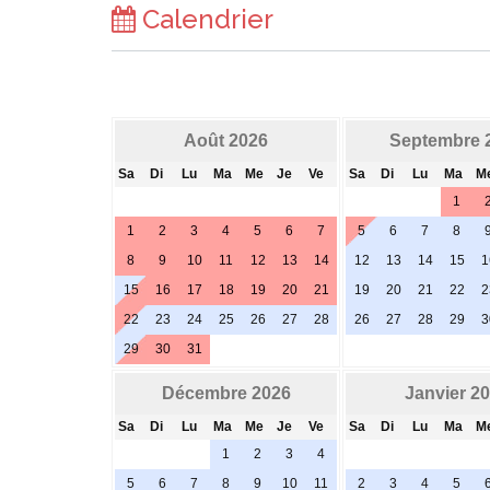
Calendrier
Août 2026
Septembre 
Sa
Di
Lu
Ma
Me
Je
Ve
Sa
Di
Lu
Ma
M
1
1
2
3
4
5
6
7
5
6
7
8
8
9
10
11
12
13
14
12
13
14
15
1
15
16
17
18
19
20
21
19
20
21
22
2
22
23
24
25
26
27
28
26
27
28
29
3
29
30
31
Décembre 2026
Janvier 2
Sa
Di
Lu
Ma
Me
Je
Ve
Sa
Di
Lu
Ma
M
1
2
3
4
5
6
7
8
9
10
11
2
3
4
5