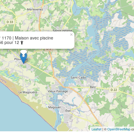
×
 1170 | Maison avec piscine
56 pour 12
Leaflet
| ©
OpenStreetMap
co