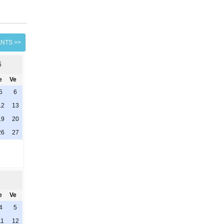
ANTS >>
6
e
Ve
5
6
12
13
19
20
26
27
e
Ve
4
5
11
12