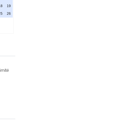
18
19
25
26
imité