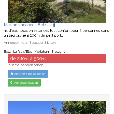
Maison vacances Belz | 2
ria d'etel, location vacances tout confort pour 2 personnes dans
un lieu calme à 200m du petit port…
Annonce n° 1343 | Location Maison
Belz
La Ria d'Etel
Morbihan
Bretagne
de 280€ à 500€
la semaine selon saison
Ajoutez à ma sélection
Voir cette location