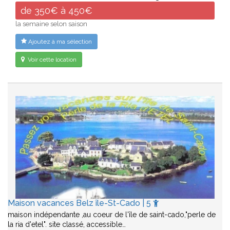
de 350€ à 450€
la semaine selon saison
Ajoutez à ma sélection
Voir cette location
Maison vacances Belz île-St-Cado | 5
maison indépendante ,au coeur de l'île de saint-cado,"perle de
la ria d'etel". site classé, accessible…