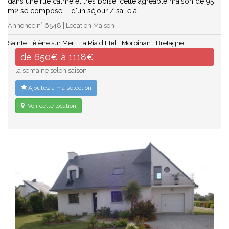
dans une rue calme et très boisé, cette agréable maison de 95
m2 se compose : -d'un séjour / salle à…
Annonce n° 6548 | Location Maison
Sainte Hélène sur Mer
La Ria d'Etel
Morbihan
Bretagne
de 650€ à 1118€
la semaine selon saison
Ajoutez à ma sélection
Voir cette location