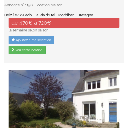
Annonce n° 1150 | Location Maison
Belz île-St-Cado
La Ria d'Etel
Morbihan
Bretagne
de 470€ à 720€
la semaine selon saison
Ajoutez à ma sélection
Voir cette location