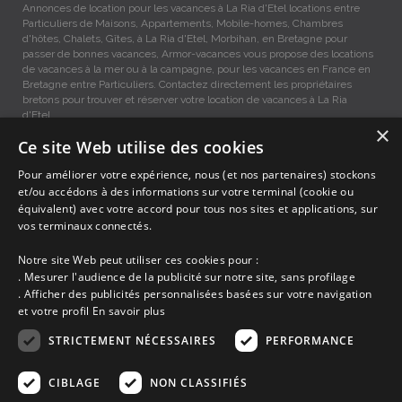
Annonces de location pour les vacances à La Ria d'Etel locations entre
Particuliers de Maisons, Appartements, Mobile-homes, Chambres
d'hôtes, Chalets, Gîtes, à La Ria d'Etel, Morbihan, en Bretagne pour
passer de bonnes vacances, Armor-vacances vous propose des locations
de vacances à la mer ou à la campagne, pour les vacances en France en
Bretagne entre Particuliers. Contactez directement les propriétaires
bretons pour trouver et réserver votre location de vacances à La Ria
d'Etel.
×
Ce site Web utilise des cookies
Locations vacances La Ria d'Etel entre particuliers.
Pour améliorer votre expérience, nous (et nos partenaires) stockons
et/ou accédons à des informations sur votre terminal (cookie ou
équivalent) avec votre accord pour tous nos sites et applications, sur
Accueil
vos terminaux connectés.
Dernières minutes
Promotions
Notre site Web peut utiliser ces cookies pour :
Découvrir les départements bretons
. Mesurer l'audience de la publicité sur notre site, sans profilage
Qui sommes-nous ?
. Afficher des publicités personnalisées basées sur votre navigation
Espace propriétaire
et votre profil
En savoir plus
Ma sélection
Blog
STRICTEMENT NÉCESSAIRES
PERFORMANCE
Conditions générales
Mentions légales
CIBLAGE
NON CLASSIFIÉS
Politique cookies