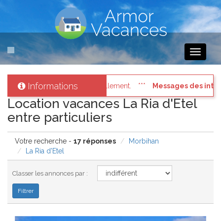
Toggle
navigati
Informations
ges des internautes pressés
: Connectez vous à votre compte et 
Location vacances La Ria d'Etel
entre particuliers
Votre recherche -
17 réponses
Morbihan
La Ria d'Etel
Classer les annonces par :