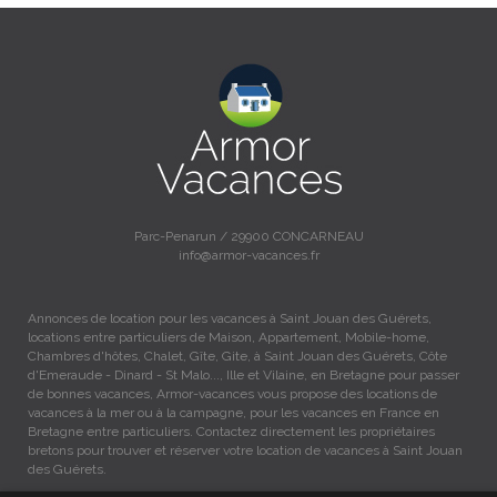
Parc-Penarun / 29900 CONCARNEAU
info@armor-vacances.fr
Annonces de location pour les vacances à Saint Jouan des Guérets,
locations entre particuliers de Maison, Appartement, Mobile-home,
Chambres d'hôtes, Chalet, Gîte, Gite, à Saint Jouan des Guérets, Côte
d'Emeraude - Dinard - St Malo..., Ille et Vilaine, en Bretagne pour passer
de bonnes vacances, Armor-vacances vous propose des locations de
vacances à la mer ou à la campagne, pour les vacances en France en
Bretagne entre particuliers. Contactez directement les propriétaires
bretons pour trouver et réserver votre location de vacances à Saint Jouan
des Guérets.