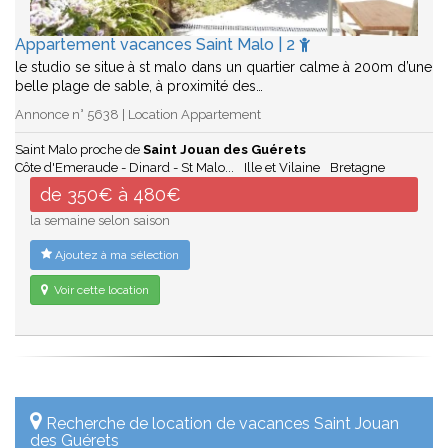
Appartement vacances Saint Malo | 2
le studio se situe à st malo dans un quartier calme à 200m d’une
belle plage de sable, à proximité des…
Annonce n° 5638 | Location Appartement
Saint Malo proche de
Saint Jouan des Guérets
Côte d'Emeraude - Dinard - St Malo...
Ille et Vilaine
Bretagne
de 350€ à 480€
la semaine selon saison
Ajoutez à ma sélection
Voir cette location
Recherche de location de vacances Saint Jouan
des Guérets