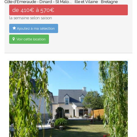
Côte d'Emeraude - Dinard - St Malo...
Ille et Vilaine
Bretagne
de 410€ à 570€
la semaine selon saison
Ajoutez à ma sélection
Voir cette location