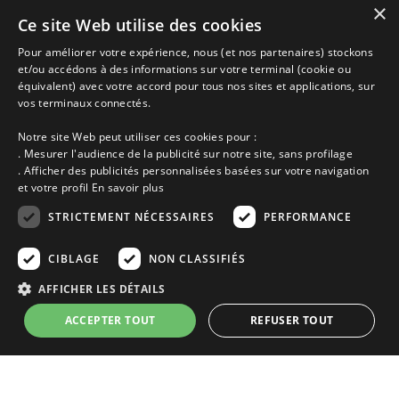
×
Locations vacances Saint Jouan des Guérets entre
Ce site Web utilise des cookies
particuliers.
Pour améliorer votre expérience, nous (et nos partenaires) stockons
et/ou accédons à des informations sur votre terminal (cookie ou
équivalent) avec votre accord pour tous nos sites et applications, sur
Accueil
vos terminaux connectés.
Dernières minutes
Promotions
Notre site Web peut utiliser ces cookies pour :
Découvrir les départements bretons
. Mesurer l'audience de la publicité sur notre site, sans profilage
Qui sommes-nous ?
. Afficher des publicités personnalisées basées sur votre navigation
Espace propriétaire
et votre profil
En savoir plus
Ma sélection
Blog
STRICTEMENT NÉCESSAIRES
PERFORMANCE
Conditions générales
Mentions légales
CIBLAGE
NON CLASSIFIÉS
Politique cookies
AFFICHER LES DÉTAILS
En partenariat avec Clévacances des Côtes d'Armor et du Finistère,
Clévacances est un label national de référence, réglementé par une charte
ACCEPTER TOUT
REFUSER TOUT
et grille de critères nationales pour certifier la qualité des hébergements
touristiques. C'est aussi un réseau de proximité avec une visite tous les 4
ans et une validation par une commission habilitée. Label de 1 à 5 clés.
Strictement nécessaires
Performance
Ciblage