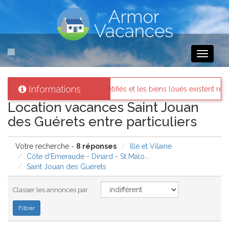
Toggle
navigati
Informations
dentifiés et les biens loués existent réellement.
Messages des 
Location vacances Saint Jouan
des Guérets entre particuliers
Votre recherche -
8 réponses
Ille et Vilaine
Côte d'Emeraude - Dinard - St Malo...
Saint Jouan des Guérets
Classer les annonces par :