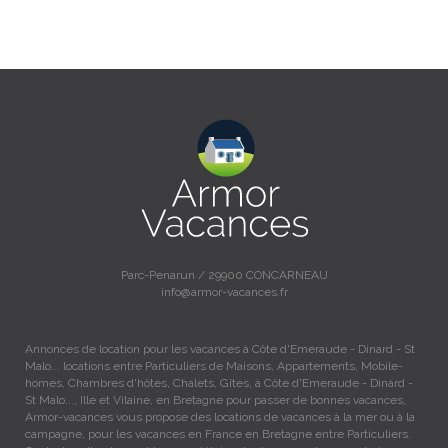
Parc-Penarun / 29900 CONCARNEAU
info@armor-vacances.fr
Annonces de location pour les vacances à Côte d'Emeraude - Dinard - St
Malo... locations entre Particuliers de Maisons, Appartements, Mobile-
homes, Chambres d'hôtes, Chalets, Gîtes, à Côte d'Emeraude - Dinard -
St Malo..., Ille et Vilaine, en Bretagne pour passer de bonnes vacances,
Armor-vacances vous propose des locations de vacances à la mer ou à la
campagne, pour les vacances en France en Bretagne entre Particuliers.