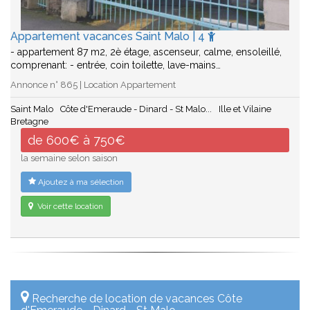
Appartement vacances Saint Malo | 4
- appartement 87 m2, 2è étage, ascenseur, calme, ensoleillé,
comprenant: - entrée, coin toilette, lave-mains…
Annonce n° 865 | Location Appartement
Saint Malo
Côte d'Emeraude - Dinard - St Malo...
Ille et Vilaine
Bretagne
de 600€ à 750€
la semaine selon saison
Ajoutez à ma sélection
Voir cette location
Recherche de location de vacances Côte