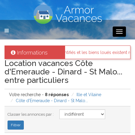
Toggle
navigati
Informations
identifiés et les biens loués existent réellement.
Messages des 
Location vacances Côte
d'Emeraude - Dinard - St Malo...
entre particuliers
Votre recherche -
8 réponses
Ille et Vilaine
Côte d'Emeraude - Dinard - St Malo...
Classer les annonces par :