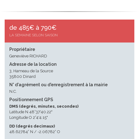
de 485€ à 790€
LA SEMAINE SELON SAISON
Propriétaire
Geneviève RICHARD
Adresse de la location
3, Hameau de la Source
35800 Dinard
N° d'agrément ou d'enregistrement à la mairie
N.C.
Positionnement GPS
DMS (degrés, minutes, secondes)
Latitude N 48°37'40.22"
Longitude O 2°4'4.15"
DD (degrés decimaux)
48.62784° N / -2.06782° O