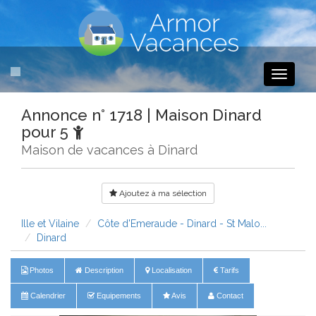
Toggle
navigati
Annonce n° 1718 | Maison Dinard
pour 5
Maison de vacances à Dinard
Ajoutez à ma sélection
Ille et Vilaine
Côte d'Emeraude - Dinard - St Malo...
Dinard
Photos
Description
Localisation
Tarifs
Calendrier
Equipements
Avis
Contact