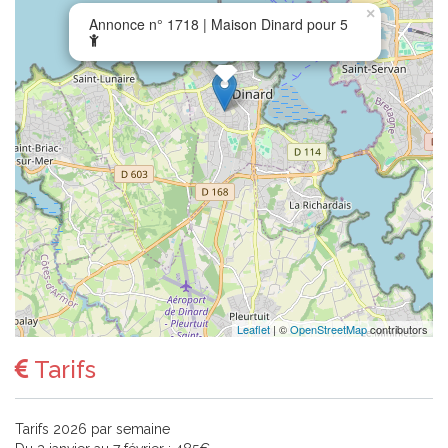
×
Annonce n° 1718 | Maison Dinard pour 5
Leaflet
| ©
OpenStreetMap
contributors
Tarifs
Tarifs 2026 par semaine