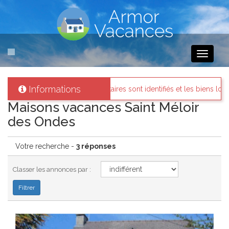
Toggle
navigati
Informations
: Tous les propriétaires sont identifiés et les biens loués existent réel
Maisons vacances Saint Méloir
des Ondes
Votre recherche -
3 réponses
Classer les annonces par :