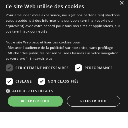
×
Ce site Web utilise des cookies
Maisons vacances Saint Méloir des Ondes, Location entre Particuliers
Pour améliorer votre expérience, nous (et nos partenaires) stockons
et/ou accédons à des informations sur votre terminal (cookie ou
équivalent) avec votre accord pour tous nos sites et applications, sur
Accueil
vos terminaux connectés.
Dernières minutes
Promotions
Notre site Web peut utiliser ces cookies pour :
Découvrir les départements bretons
. Mesurer l'audience de la publicité sur notre site, sans profilage
Qui sommes-nous ?
. Afficher des publicités personnalisées basées sur votre navigation
Espace propriétaire
et votre profil
En savoir plus
Ma sélection
Blog
STRICTEMENT NÉCESSAIRES
PERFORMANCE
Conditions générales
Mentions légales
CIBLAGE
NON CLASSIFIÉS
Politique cookies
AFFICHER LES DÉTAILS
En partenariat avec Clévacances des Côtes d'Armor et du Finistère,
Clévacances est un label national de référence, réglementé par une charte
ACCEPTER TOUT
REFUSER TOUT
et grille de critères nationales pour certifier la qualité des hébergements
touristiques. C'est aussi un réseau de proximité avec une visite tous les 4
ans et une validation par une commission habilitée. Label de 1 à 5 clés.
Strictement nécessaires
Performance
Ciblage