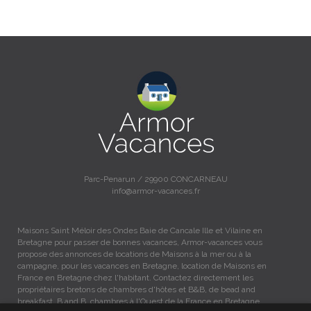
Parc-Penarun / 29900 CONCARNEAU
info@armor-vacances.fr
Maisons Saint Méloir des Ondes Baie de Cancale Ille et Vilaine en
Bretagne pour passer de bonnes vacances, Armor-vacances vous
propose des annonces de locations de Maisons à la mer ou à la
campagne, pour les vacances en Bretagne, location de Maisons en
France en Bretagne chez l'habitant. Contactez directement les
propriétaires bretons de chambres d'hôtes et B&B, de bead and
breakfast, B and B, chambres à l'Ouest de la France en Bretagne.