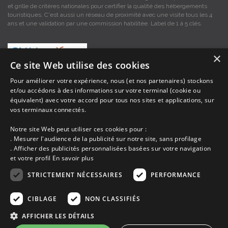
et grille de critères nationales pour certifier la qualité des hébergements
touristiques. C'est aussi un réseau de proximité avec une visite tous les 4
ans et une validation par une commission habilitée. Label de 1 à 5 clés.
×
Ce site Web utilise des cookies
Pour améliorer votre expérience, nous (et nos partenaires) stockons
et/ou accédons à des informations sur votre terminal (cookie ou
Les descriptions et photos contenues dans le site Armor-vacances sont sous
équivalent) avec votre accord pour tous nos sites et applications, sur
la responsabilité des propriétaires, ces informations sont indicatives et non
vos terminaux connectés.
contractuelles. Les données sont protégées par copyright Armor-vacances.
Notre site Web peut utiliser ces cookies pour :
Armor-vacances n'est pas un organisme et ne touche aucune commission
. Mesurer l'audience de la publicité sur notre site, sans profilage
sur les locations, c'est simplement un annuaire d'hébergements de
. Afficher des publicités personnalisées basées sur votre navigation
vacances en Bretagne, un service de petites annonces de location DE
et votre profil
En savoir plus
PARTICULIER A PARTICULIER.
STRICTEMENT NÉCESSAIRES
PERFORMANCE
Avant de prendre possession du logement vous devez obtenir du
propriétaire un contrat qui stipule les clauses et le descriptif de la location,
CIBLAGE
NON CLASSIFIÉS
grâce à ce contrat vous pouvez faire valoir vos droits si le logement ne
correspond pas à ce qui y est mentionné ou pour d'autres raisons.
AFFICHER LES DÉTAILS