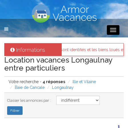
Toggle
navigati
Informations
 propriétaires sont identifiés et les biens loués existent réellement.
Location vacances Longaulnay
entre particuliers
Votre recherche -
4 réponses
Ille et Vilaine
Baie de Cancale
Longaulnay
Classer les annonces par :