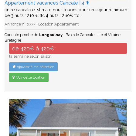
Appartement vacances Cancale | 4
entre cancale et st malo nous louons pour un séjour minimum
de 3 nuits : 210 € ttc 4 nuits : 260€ ttc…
Annonce n° 6777 | Location Appartement
Cancale proche de
Longaulnay
Baie de Cancale
Ille et Vilaine
Bretagne
de 420€ à 420€
la semaine selon saison
Ajoutez à ma sélection
Voir cette location