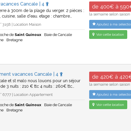
vacances Cancale | 4
de 400€ à 590
ierre à 300m de la plage du verger. 2 pièces :
la semaine selon saison
e, cuisine, salle d'eau. etage : chambre…
 3158 | Location Maison
Ajoutez à ma sélectio
roche de
Saint Guinoux
Baie de Cancale
Voir cette location
ine
Bretagne
ment vacances Cancale | 4
de 420€ à 420
cale et st malo nous louons pour un séjour
la semaine selon saison
e 3 nuits : 210 € ttc 4 nuits : 260€ ttc…
° 6777 | Location Appartement
Ajoutez à ma sélectio
roche de
Saint Guinoux
Baie de Cancale
Voir cette location
ine
Bretagne