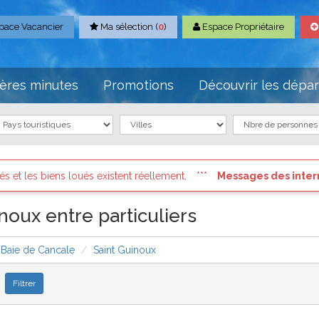
pace Vacancier
Ma sélection (
0
)
Espace Propriétaire
ères minutes
Promotions
Découvrir les dépa
s existent réellement.
Messages des internautes pressés
: C
noux entre particuliers
Baie de Cancale
Saint Guinoux