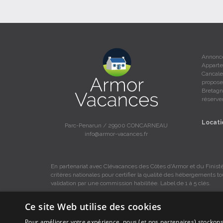
Annonces
Apparte
Cancale
propose
Bretagne
réserver
Locati
Parc-Penarun / 29900 CONCARNEAU
info@armor-vacances.fr
En partenariat avec Clévacances des Côtes d'Armor et du Finistè
critères nationales pour certifier la qualité des hébergements t
validation par une commission habilitée. Label de 1 à 5 clés.
Ce site Web utilise des cookies
Pour améliorer votre expérience, nous (et nos partenaires) stockons