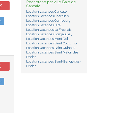
Recherche par ville Baie de
€
Cancale
Location vacances Cancale
Location vacances Cherrueix
Location vacances Combourg
n
Location vacances Hirel
Location vacances La Fresnais
Location vacances Longaulnay
Location vacances Mont Dol
Location vacances Saint Coulomb
Location vacances Saint Guinoux
Location vacances Saint Méloir des
Ondes
Location vacances Saint-Benoît-des-
€
Ondes
n