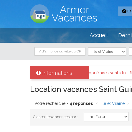
Es
Accueil
Derni
Informations
mor-vacances
: Tous les propriétaires sont identifiés et les biens loué
Location vacances Saint Gui
Votre recherche -
4 réponses
Ille et Vilaine
Classer les annonces par :