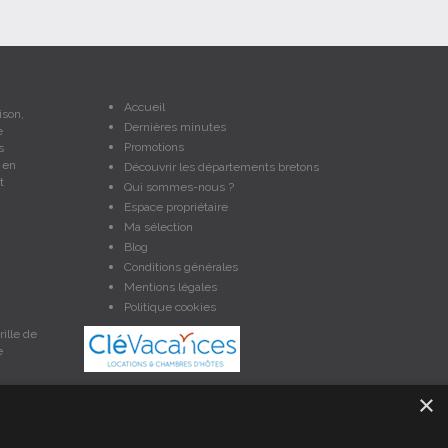
Accueil
ison,
Dernières minutes
e
Promotions
s
 en
Découvrir les départements bretons
t
Qui sommes-nous ?
Espace propriétaire
Ma sélection
Blog
Conditions générales
Mentions légales
Politique cookies
ille de
e
×