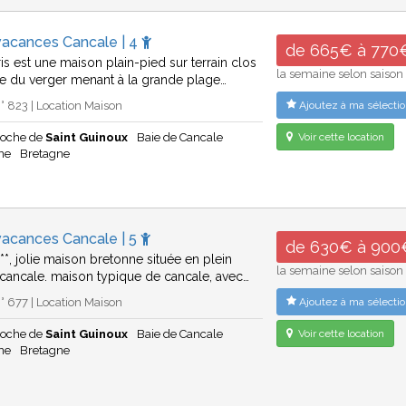
vacances Cancale | 4
de 665€ à 770
is est une maison plain-pied sur terrain clos
la semaine selon saison
ue du verger menant à la grande plage…
 823 | Location Maison
Ajoutez à ma sélectio
roche de
Saint Guinoux
Baie de Cancale
Voir cette location
ine
Bretagne
vacances Cancale | 5
de 630€ à 900
**, jolie maison bretonne située en plein
la semaine selon saison
cancale. maison typique de cancale, avec…
 677 | Location Maison
Ajoutez à ma sélectio
roche de
Saint Guinoux
Baie de Cancale
Voir cette location
ine
Bretagne