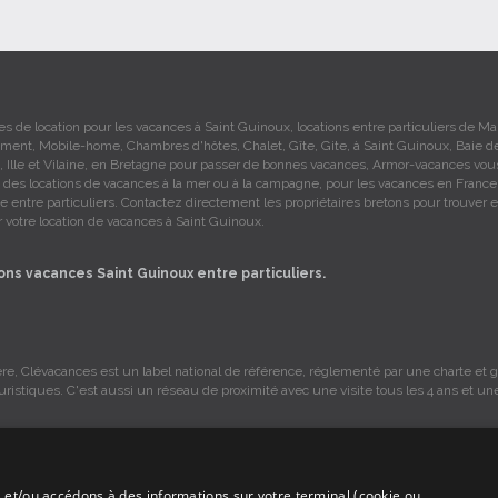
 de location pour les vacances à Saint Guinoux, locations entre particuliers de Ma
ment, Mobile-home, Chambres d'hôtes, Chalet, Gîte, Gite, à Saint Guinoux, Baie d
, Ille et Vilaine, en Bretagne pour passer de bonnes vacances, Armor-vacances vou
 des locations de vacances à la mer ou à la campagne, pour les vacances en France
 entre particuliers. Contactez directement les propriétaires bretons pour trouver e
 votre location de vacances à Saint Guinoux.
ons vacances Saint Guinoux entre particuliers.
re, Clévacances est un label national de référence, réglementé par une charte et gr
ouristiques. C'est aussi un réseau de proximité avec une visite tous les 4 ans et un
 et/ou accédons à des informations sur votre terminal (cookie ou