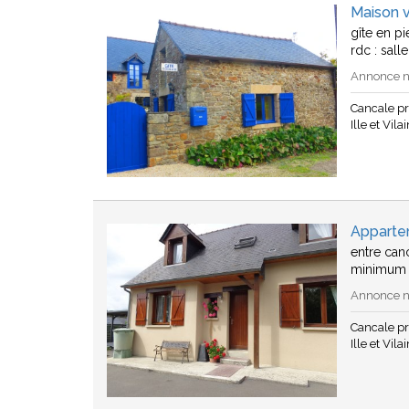
Maison 
gîte en p
rdc : sall
Annonce n°
Cancale p
Ille et Vila
Apparte
entre can
minimum d
Annonce n
Cancale p
Ille et Vila