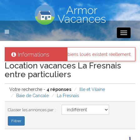
Toggle
navigati
Informations
identifiés et les biens loués existent réellement.
Messages des 
Location vacances La Fresnais
entre particuliers
Votre recherche -
4 réponses
Ille et Vilaine
Baie de Cancale
La Fresnais
Classer les annonces par :