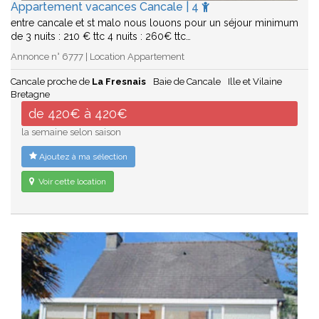
Appartement vacances Cancale | 4
entre cancale et st malo nous louons pour un séjour minimum
de 3 nuits : 210 € ttc 4 nuits : 260€ ttc…
Annonce n° 6777 | Location Appartement
Cancale proche de
La Fresnais
Baie de Cancale
Ille et Vilaine
Bretagne
de 420€ à 420€
la semaine selon saison
Ajoutez à ma sélection
Voir cette location