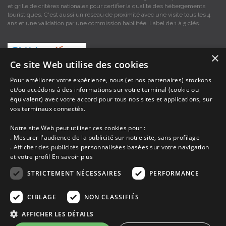
et grille de critères nationales pour certifier la qualité des hébergements
touristiques. C'est aussi un réseau de proximité avec une visite tous les 4
ans et une validation par une commission habilitée. Label de 1 à 5 clés.
×
Ce site Web utilise des cookies
Pour améliorer votre expérience, nous (et nos partenaires) stockons
et/ou accédons à des informations sur votre terminal (cookie ou
Les descriptions et photos contenues dans le site Armor-vacances sont sous
équivalent) avec votre accord pour tous nos sites et applications, sur
la responsabilité des propriétaires, ces informations sont indicatives et non
vos terminaux connectés.
contractuelles. Les données sont protégées par copyright Armor-vacances.
Notre site Web peut utiliser ces cookies pour :
Armor-vacances n'est pas un organisme et ne touche aucune commission
. Mesurer l'audience de la publicité sur notre site, sans profilage
sur les locations, c'est simplement un annuaire d'hébergements de
. Afficher des publicités personnalisées basées sur votre navigation
vacances en Bretagne, un service de petites annonces de location DE
et votre profil
En savoir plus
PARTICULIER A PARTICULIER.
STRICTEMENT NÉCESSAIRES
PERFORMANCE
Avant de prendre possession du logement vous devez obtenir du
propriétaire un contrat qui stipule les clauses et le descriptif de la location,
CIBLAGE
NON CLASSIFIÉS
grâce à ce contrat vous pouvez faire valoir vos droits si le logement ne
correspond pas à ce qui y est mentionné ou pour d'autres raisons.
AFFICHER LES DÉTAILS