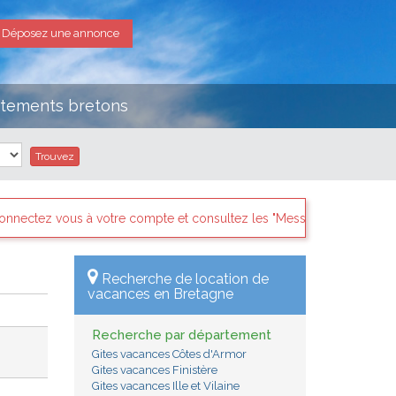
Déposez une annonce
rtements bretons
ultez les "Messages des internautes pressés" il y a sans doute des 
Recherche de location de
vacances en Bretagne
Recherche par département
Gites vacances Côtes d'Armor
Gites vacances Finistère
Gites vacances Ille et Vilaine