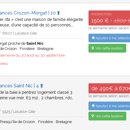
cances Crozon-Morgat | 10
PROMOTION
 ker rita » c’est une maison de famille élégante
1500 € -
1600 
reuse, d’une capacité de 10 personnes,…
la semaine selon saison
 6807 | Location Gîte
Ajoutez à ma sélectio
rgat proche de
Saint Nic
Voir cette location
 de Crozon
Finistère
Bretagne
emaine du 30 août au 30 septembre
uveau
ances Saint Nic | 4
de 490€ à 670
e la baie à pentrez logement classé 3
la semaine selon saison
pleine vue mer, 63 m2 , 2 chambres; rdc,
Ajoutez à ma sélectio
 5525 | Location Gîte
Voir cette location
Presqu'île de Crozon
Finistère
Bretagne