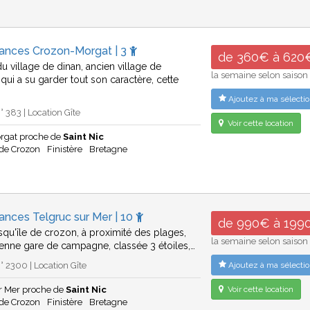
cances Crozon-Morgat | 3
de 360€ à 620
u village de dinan, ancien village de
la semaine selon saison
qui a su garder tout son caractère, cette
Ajoutez à ma sélectio
 383 | Location Gîte
Voir cette location
rgat proche de
Saint Nic
 de Crozon
Finistère
Bretagne
ances Telgruc sur Mer | 10
de 990€ à 199
esqu'île de crozon, à proximité des plages,
la semaine selon saison
ienne gare de campagne, classée 3 étoiles,…
 2300 | Location Gîte
Ajoutez à ma sélectio
ur Mer proche de
Saint Nic
Voir cette location
 de Crozon
Finistère
Bretagne