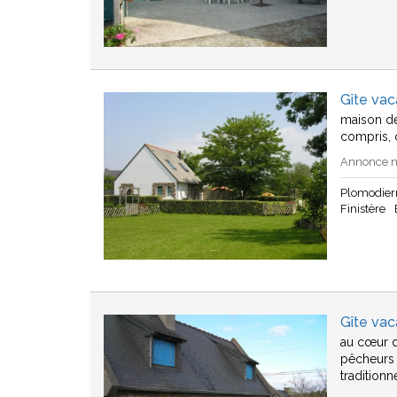
Gîte va
maison de
compris, 
Annonce n°
Plomodier
Finistère
Gîte va
au cœur d
pêcheurs 
traditionn