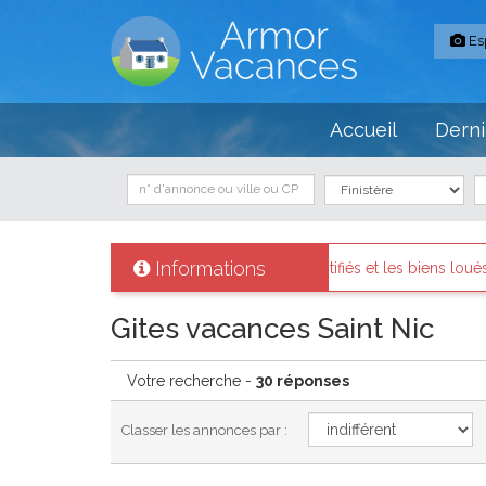
Es
Accueil
Derni
Informations
 sont identifiés et les biens loués existent réellement.
Message
Gites vacances Saint Nic
Votre recherche -
30 réponses
Classer les annonces par :