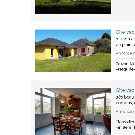
Gîte va
maison co
de plain 
Annonce n°
Crozon-Mo
Presqu'île
Gîte va
très beau 
compris, d
Annonce n°
Plomodier
Finistère