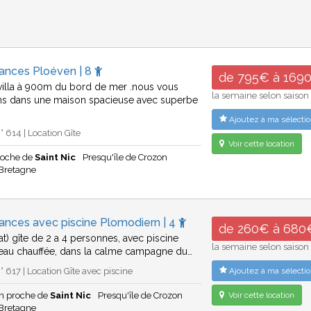
cances Ploéven | 8
de 795€ à 169
villa à 900m du bord de mer .nous vous
la semaine selon saison
ns dans une maison spacieuse avec superbe
Ajoutez à ma sélectio
 614 | Location Gîte
Voir cette location
roche de
Saint Nic
Presqu'île de Crozon
Bretagne
ances avec piscine Plomodiern | 4
de 260€ à 680
at) gîte de 2 a 4 personnes, avec piscine
la semaine selon saison
eau chauffée, dans la calme campagne du…
 617 | Location Gîte avec piscine
Ajoutez à ma sélectio
n proche de
Saint Nic
Presqu'île de Crozon
Voir cette location
Bretagne