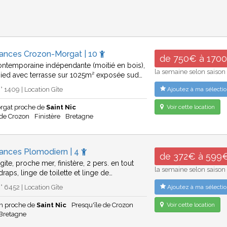
cances Crozon-Morgat | 10
de 750€ à 170
ntemporaine indépendante (moitié en bois),
la semaine selon saison
pied avec terrasse sur 1025m² exposée sud…
 1409 | Location Gîte
Ajoutez à ma sélectio
rgat proche de
Saint Nic
Voir cette location
 de Crozon
Finistère
Bretagne
cances Plomodiern | 4
de 372€ à 599
gite, proche mer, finistère, 2 pers. en tout
la semaine selon saison
raps, linge de toilette et linge de…
 6452 | Location Gîte
Ajoutez à ma sélectio
n proche de
Saint Nic
Presqu'île de Crozon
Voir cette location
Bretagne