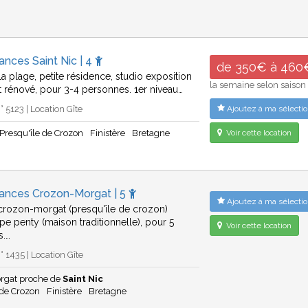
ances Saint Nic | 4
de 350€ à 460
a plage, petite résidence, studio exposition
la semaine selon saison
 rénové, pour 3-4 personnes. 1er niveau…
 5123 | Location Gîte
Ajoutez à ma sélectio
Presqu'île de Crozon
Finistère
Bretagne
Voir cette location
cances Crozon-Morgat | 5
Ajoutez à ma sélectio
 crozon-morgat (presqu'île de crozon)
pe penty (maison traditionnelle), pour 5
Voir cette location
s.…
 1435 | Location Gîte
rgat proche de
Saint Nic
 de Crozon
Finistère
Bretagne