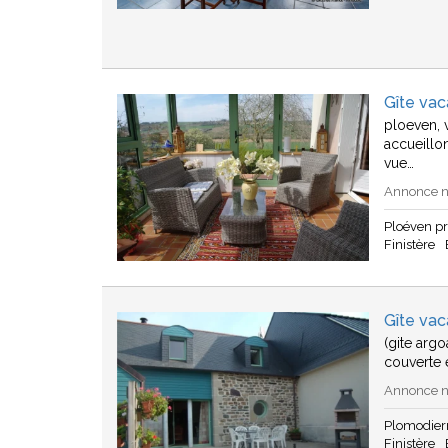
Gîte va
ploeven, 
accueillo
vue…
Annonce n°
Ploéven p
Finistère
Gîte vac
(gite argo
couverte 
Annonce n°
Plomodier
Finistère