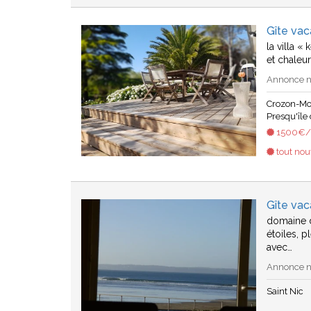
Gîte va
la villa «
et chaleu
Annonce n°
Crozon-Mo
Presqu'île
1500€/s
tout no
Gîte vac
domaine d
étoiles, 
avec…
Annonce n°
Saint Nic