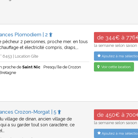
cances Plomodiern | 2
de 344€ à 776
 pêcheur 2 personnes, proche mer. en tous
la semaine selon saison
chauffage et électricité compris, draps,…
 6453 | Location Gîte
Ajoutez à ma sélectio
n proche de
Saint Nic
Presqu'île de Crozon
Voir cette location
Bretagne
cances Crozon-Morgat | 5
de 450€ à 700
u village de dinan, ancien village de
la semaine selon saison
qui a su garder tout son caractère, ce
el…
Ajoutez à ma sélectio