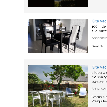
Gîte vac
100m de l
sud-ouest
Annonce n°
Saint Nic
Gîte va
a louer à
maison ty
personne
Annonce n°
Crozon-Mo
Presqu'île