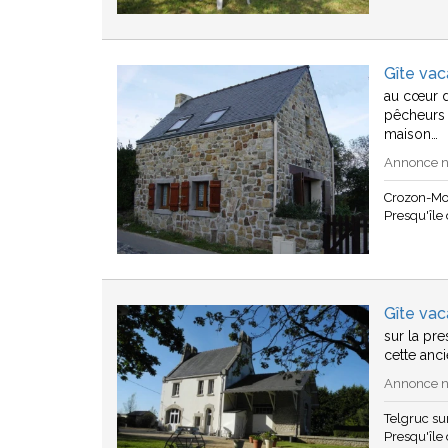
Gîte va
au cœur d
pêcheurs 
maison…
Annonce n°
Crozon-Mo
Presqu'île
Gîte vac
sur la pr
cette anc
Annonce n°
Telgruc s
Presqu'île