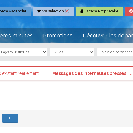
pace Vacancier
Ma sélection (
0
)
Espace Propriétaire
ères minutes
Promotions
Découvrir les dépa
s des internautes pressés
: Connectez vous à votre compte et cons