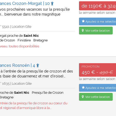
cances Crozon-Morgat | 10
de 1190€ à 32
vos prochaines vacances sur la presqu'île
la semaine selon saison
... bienvenue dans notre magnifique
Ajoutez à ma sélectio
 5541 | Location Gîte
Voir cette location
rgat proche de
Saint Nic
 de Crozon
Finistère
Bretagne
eau, toutes disponibilités
cances Rosnoën | 4
PROMOTION
t à l'entrée de la presqu'ile de crozon et des
450 € -
490 €
s (baie de douarnenez et mer d'iroise)…
la semaine selon saison
 1635 | Location Gîte
Ajoutez à ma sélectio
roche de
Saint Nic
Presqu'île de Crozon
Voir cette location
Bretagne
entrée de la presqu'ile de crozon au coeur du
el régional d'armorique libre à la…