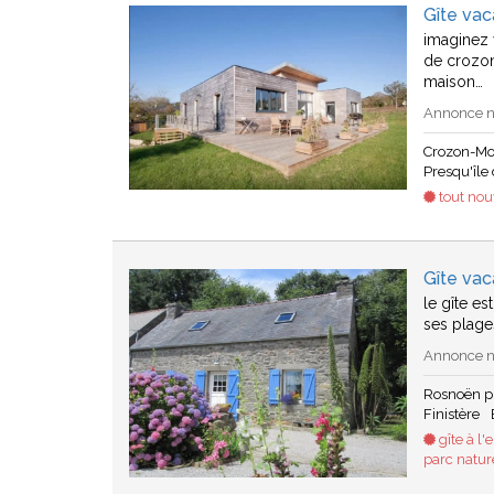
Gîte va
imaginez 
de crozon
maison…
Annonce n°
Crozon-Mo
Presqu'île
tout nouv
Gîte va
le gîte es
ses plage
Annonce n°
Rosnoën p
Finistère
gîte à l'
parc natur