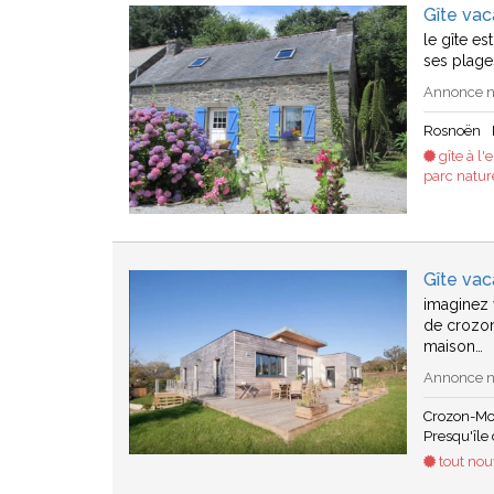
Gîte va
le gîte es
ses plage
Annonce n°
Rosnoën
gîte à l'
parc natur
Gîte va
imaginez 
de crozon
maison…
Annonce n°
Crozon-Mo
Presqu'île
tout nouv