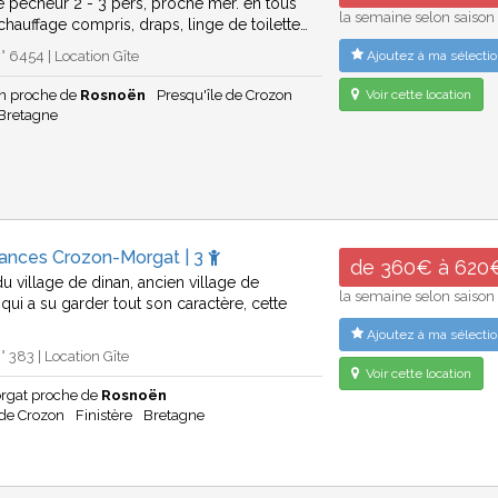
 pêcheur 2 - 3 pers, proche mer. en tous
la semaine selon saison
chauffage compris, draps, linge de toilette…
 6454 | Location Gîte
Ajoutez à ma sélectio
n proche de
Rosnoën
Presqu'île de Crozon
Voir cette location
Bretagne
cances Crozon-Morgat | 3
de 360€ à 620
u village de dinan, ancien village de
la semaine selon saison
qui a su garder tout son caractère, cette
Ajoutez à ma sélectio
 383 | Location Gîte
Voir cette location
rgat proche de
Rosnoën
 de Crozon
Finistère
Bretagne