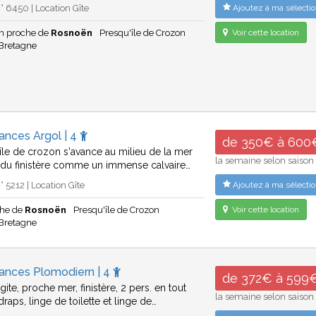
 6450 | Location Gîte
Ajoutez à ma sélectio
n proche de
Rosnoën
Presqu'île de Crozon
Voir cette location
Bretagne
ances Argol | 4
de 350€ à 600
’île de crozon s'avance au milieu de la mer
la semaine selon saison
e du finistère comme un immense calvaire…
 5212 | Location Gîte
Ajoutez à ma sélectio
che de
Rosnoën
Presqu'île de Crozon
Voir cette location
Bretagne
cances Plomodiern | 4
de 372€ à 599
gite, proche mer, finistère, 2 pers. en tout
la semaine selon saison
raps, linge de toilette et linge de…