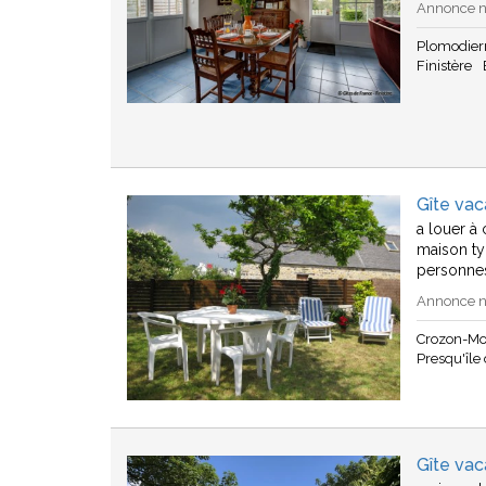
Annonce n°
Plomodier
Finistère
Gîte va
a louer à
maison ty
personne
Annonce n°
Crozon-Mo
Presqu'île
Gîte va