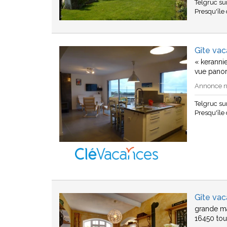
Telgruc s
Presqu'île
Gîte vac
« keranni
vue panor
Annonce n°
Telgruc s
Presqu'île
Gîte va
grande ma
16450 tou