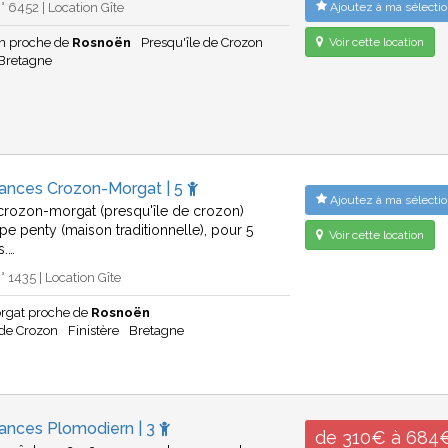
 6452 | Location Gîte
Ajoutez à ma sélectio
n proche de
Rosnoën
Presqu'île de Crozon
Voir cette location
Bretagne
cances Crozon-Morgat | 5
Ajoutez à ma sélectio
 crozon-morgat (presqu'île de crozon)
pe penty (maison traditionnelle), pour 5
Voir cette location
s.…
 1435 | Location Gîte
rgat proche de
Rosnoën
 de Crozon
Finistère
Bretagne
cances Plomodiern | 3
de 310€ à 684