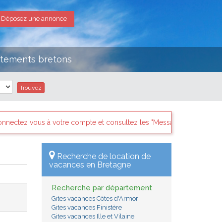
Déposez une annonce
rtements bretons
sultez les "Messages des internautes pressés" il y a sans doute des 
Recherche de location de
vacances en Bretagne
Recherche par département
Gites vacances Côtes d'Armor
Gites vacances Finistère
Gites vacances Ille et Vilaine