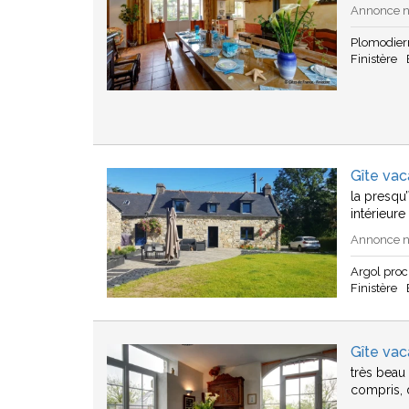
Annonce n°
Plomodier
Finistère
Gîte vac
la presqu
intérieur
Annonce n°
Argol pro
Finistère
Gîte va
très beau 
compris, d