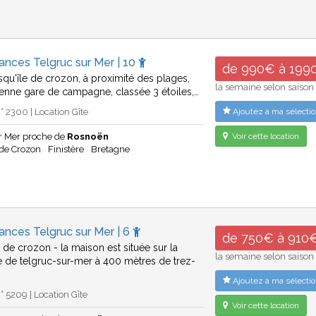
ances Telgruc sur Mer | 10
de 990€ à 199
esqu'île de crozon, à proximité des plages,
la semaine selon saison
ienne gare de campagne, classée 3 étoiles,…
 2300 | Location Gîte
Ajoutez à ma sélectio
ur Mer proche de
Rosnoën
Voir cette location
 de Crozon
Finistère
Bretagne
ances Telgruc sur Mer | 6
de 750€ à 910
 de crozon - la maison est située sur la
la semaine selon saison
de telgruc-sur-mer à 400 mètres de trez-
Ajoutez à ma sélectio
 5209 | Location Gîte
Voir cette location