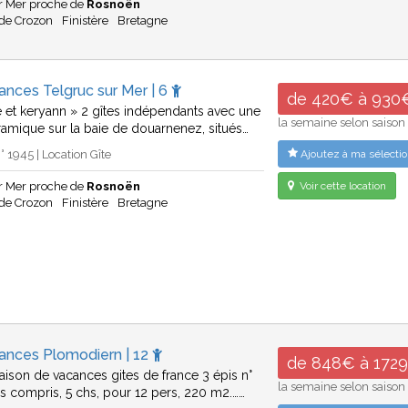
ur Mer proche de
Rosnoën
 de Crozon
Finistère
Bretagne
ances Telgruc sur Mer | 6
de 420€ à 930
e et keryann » 2 gîtes indépendants avec une
la semaine selon saison
amique sur la baie de douarnenez, situés…
 1945 | Location Gîte
Ajoutez à ma sélectio
ur Mer proche de
Rosnoën
Voir cette location
 de Crozon
Finistère
Bretagne
cances Plomodiern | 12
de 848€ à 172
ison de vacances gites de france 3 épis n°
la semaine selon saison
s compris, 5 chs, pour 12 pers, 220 m2.……