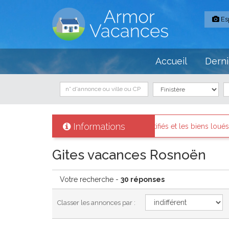
Es
Accueil
Derni
Informations
 sont identifiés et les biens loués existent réellement.
Message
Gites vacances Rosnoën
Votre recherche -
30 réponses
Classer les annonces par :