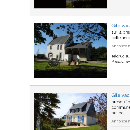
Gîte vac
sur la pr
cette anc
Annonce n°
Telgruc s
Presqu'île
Gîte vac
presqu'île
commune 
bellec,…
Annonce n°