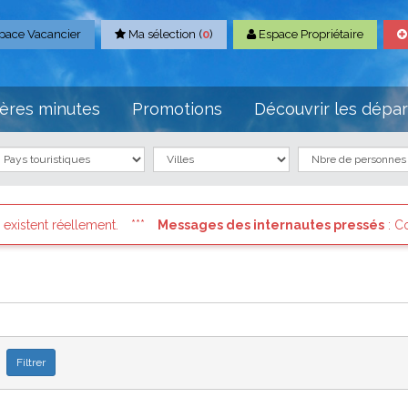
pace Vacancier
Ma sélection (
0
)
Espace Propriétaire
ères minutes
Promotions
Découvrir les dépa
s des internautes pressés
: Connectez vous à votre compte et con