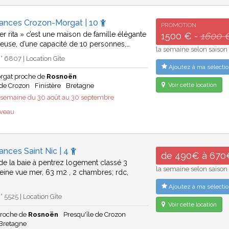
cances Crozon-Morgat | 10
PROMOTION
 ker rita » c’est une maison de famille élégante
1500 € -
1600 
reuse, d’une capacité de 10 personnes,…
la semaine selon saison
 6807 | Location Gîte
Ajoutez à ma sélectio
rgat proche de
Rosnoën
Voir cette location
 de Crozon
Finistère
Bretagne
emaine du 30 août au 30 septembre
uveau
ances Saint Nic | 4
de 490€ à 670
e la baie à pentrez logement classé 3
la semaine selon saison
pleine vue mer, 63 m2 , 2 chambres; rdc,
Ajoutez à ma sélectio
 5525 | Location Gîte
Voir cette location
proche de
Rosnoën
Presqu'île de Crozon
Bretagne