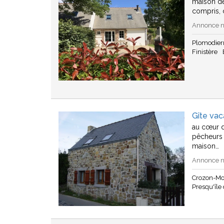
maison de
compris, 
Annonce n°
Plomodier
Finistère
Gîte va
au cœur d
pêcheurs 
maison…
Annonce n°
Crozon-Mo
Presqu'île