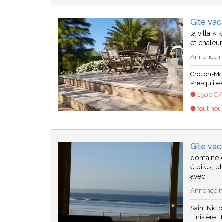
Gîte va
la villa «
et chaleu
Annonce n°
Crozon-Mo
Presqu'île
1500€/s
tout no
Gîte vac
domaine d
étoiles, 
avec…
Annonce n°
Saint Nic 
Finistère