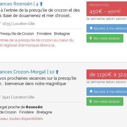
cances Rosnoën | 4
PROMOTION
t à l'entrée de la presqu'ile de crozon et des
450€ -
490€
s (baie de douarnenez et mer d'iroise)…
la semaine selon saison
 1635 | Location Gîte
Ajoutez à ma sélectio
Presqu'île de Crozon
Finistère
Bretagne
Voir cette location
entrée de la presqu'ile de crozon au coeur du
el régional d'armorique libre à la…
cances Crozon-Morgat | 10
de 1190€ à 32
vos prochaines vacances sur la presqu'île
la semaine selon saison
... bienvenue dans notre magnifique
Ajoutez à ma sélectio
 5541 | Location Gîte
Voir cette location
rgat proche de
Rosnoën
 de Crozon
Finistère
Bretagne
eau, toutes disponibilités