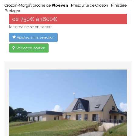
Crozon-Morgat proche de
Ploéven
Presqu'île de Crozon
Finistère
Bretagne
de 750€ à 1600€
la semaine selon saison
Ajoutez à ma sélection
Voir cette location