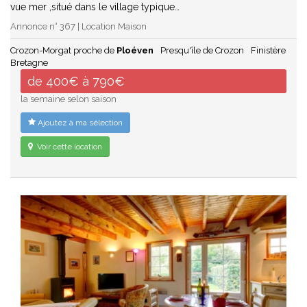
vue mer ,situé dans le village typique…
Annonce n° 367 | Location Maison
Crozon-Morgat proche de
Ploéven
Presqu'île de Crozon
Finistère
Bretagne
de 400€ à 790€
la semaine selon saison
Ajoutez à ma sélection
Voir cette location