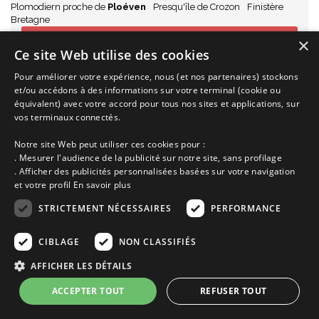
Plomodiern proche de
Ploéven
Presqu'île de Crozon
Finistère
Bretagne
de 372€ à 599€
×
Ce site Web utilise des cookies
la semaine selon saison
Pour améliorer votre expérience, nous (et nos partenaires) stockons
Ajoutez à ma sélection
et/ou accédons à des informations sur votre terminal (cookie ou
équivalent) avec votre accord pour tous nos sites et applications, sur
Voir cette location
vos terminaux connectés.
Notre site Web peut utiliser ces cookies pour :
. Mesurer l'audience de la publicité sur notre site, sans profilage
. Afficher des publicités personnalisées basées sur votre navigation
et votre profil
En savoir plus
STRICTEMENT NÉCESSAIRES
PERFORMANCE
CIBLAGE
NON CLASSIFIÉS
AFFICHER LES DÉTAILS
ACCEPTER TOUT
REFUSER TOUT