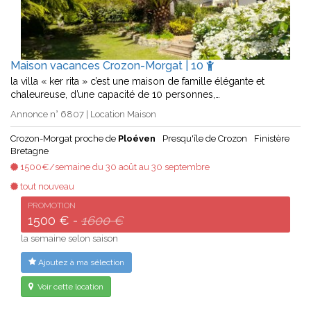
Maison vacances Crozon-Morgat | 10
la villa « ker rita » c’est une maison de famille élégante et
chaleureuse, d’une capacité de 10 personnes,…
Annonce n° 6807 | Location Maison
Crozon-Morgat proche de
Ploéven
Presqu'île de Crozon
Finistère
Bretagne
1500€/semaine du 30 août au 30 septembre
tout nouveau
PROMOTION
1500 € -
1600 €
la semaine selon saison
Ajoutez à ma sélection
Voir cette location