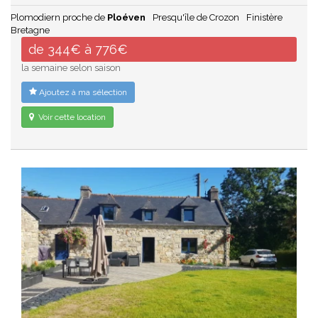
Plomodiern proche de
Ploéven
Presqu'île de Crozon
Finistère
Bretagne
de 344€ à 776€
la semaine selon saison
Ajoutez à ma sélection
Voir cette location