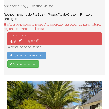
Annonce n° 1635 | Location Maison
Rosnoën proche de
Ploéven
Presqu'île de Crozon
Finistère
Bretagne
gîte à l'entrée de la presqu'ile de crozon au coeur du parc naturel
régional d'armorique libre à la…
PROMOTION
450 € -
490 €
la semaine selon saison
Ajoutez à ma sélection
Voir cette location