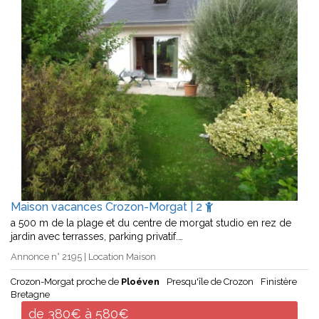
Maison vacances Crozon-Morgat | 2
a 500 m de la plage et du centre de morgat studio en rez de
jardin avec terrasses, parking privatif.…
Annonce n° 2195 | Location Maison
Crozon-Morgat proche de
Ploéven
Presqu'île de Crozon
Finistère
Bretagne
de 380€ à 580€