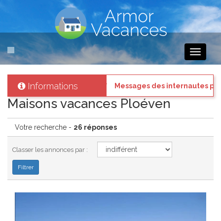
Toggle
navigati
Informations
essés
: Connectez vous à votre compte et consultez les "Messages de
Maisons vacances Ploéven
Votre recherche -
26 réponses
Classer les annonces par :