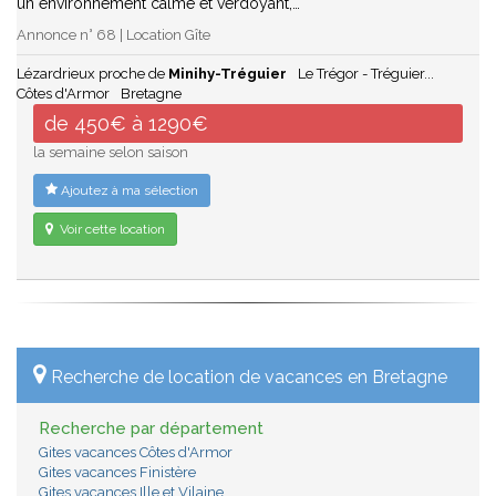
un environnement calme et verdoyant,…
Annonce n° 68 | Location Gîte
Lézardrieux proche de
Minihy-Tréguier
Le Trégor - Tréguier...
Côtes d'Armor
Bretagne
de 450€ à 1290€
la semaine selon saison
Ajoutez à ma sélection
Voir cette location
Recherche de location de vacances en Bretagne
Recherche par département
Gites vacances Côtes d'Armor
Gites vacances Finistère
Gites vacances Ille et Vilaine