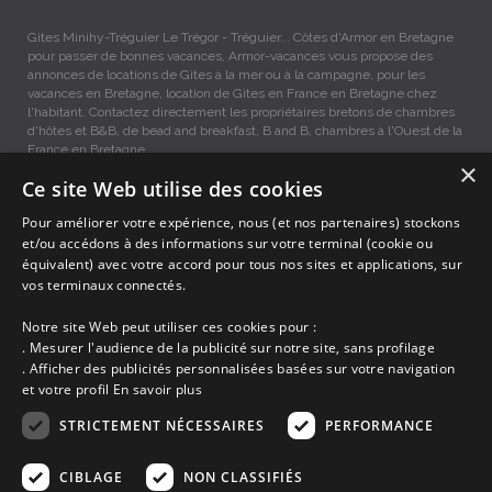
Gites Minihy-Tréguier Le Trégor - Tréguier... Côtes d'Armor en Bretagne
pour passer de bonnes vacances, Armor-vacances vous propose des
annonces de locations de Gites à la mer ou à la campagne, pour les
vacances en Bretagne, location de Gites en France en Bretagne chez
l'habitant. Contactez directement les propriétaires bretons de chambres
d'hôtes et B&B, de bead and breakfast, B and B, chambres à l'Ouest de la
France en Bretagne.
×
Ce site Web utilise des cookies
Gites vacances Minihy-Tréguier, Location entre Particuliers
Pour améliorer votre expérience, nous (et nos partenaires) stockons
et/ou accédons à des informations sur votre terminal (cookie ou
équivalent) avec votre accord pour tous nos sites et applications, sur
Accueil
vos terminaux connectés.
Dernières minutes
Promotions
Notre site Web peut utiliser ces cookies pour :
Découvrir les départements bretons
. Mesurer l'audience de la publicité sur notre site, sans profilage
Qui sommes-nous ?
. Afficher des publicités personnalisées basées sur votre navigation
Espace propriétaire
et votre profil
En savoir plus
Ma sélection
Blog
STRICTEMENT NÉCESSAIRES
PERFORMANCE
Conditions générales
Mentions légales
CIBLAGE
NON CLASSIFIÉS
Politique cookies