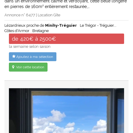
dans un environnement calme et verdoyant, cette belle longère
en pierres de 160m² entièrement restaurée,…
Annonce n° 6477 | Location Gîte
Lézardrieux proche de
Minihy-Tréguier
Le Trégor - Tréguier...
Côtes d'Armor
Bretagne
de 420€ à 2500€
la semaine selon saison
Ajoutez à ma sélection
Voir cette location