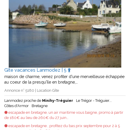
Gîte vacances Lanmodez | 5
maison de charme, venez profiter d'une merveilleuse échappée
au coeur de la presqu'île en bretagne,…
Annonce n° 5180 | Location Gîte
Lanmodez proche de
Minihy-Tréguier
Le Trégor - Tréguier...
Côtes d'Armor
Bretagne
escapade en bretagne, un air maritime vous baigne, promo à partir
de 180€ au lieu de 260€ du 27 juin…
escapade en bretagne , profitez du bas prix septembre pour 2 à 5