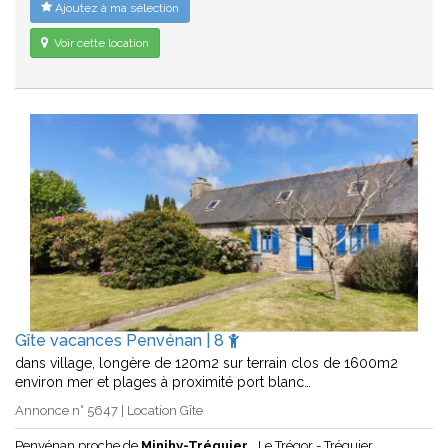
Ajoutez à ma sélection
Voir cette location
Gîte vacances Penvénan | 8
dans village, longère de 120m2 sur terrain clos de 1600m2
environ mer et plages à proximité port blanc…
Annonce n° 5647 | Location Gîte
Penvénan proche de
Minihy-Tréguier
Le Trégor - Tréguier...