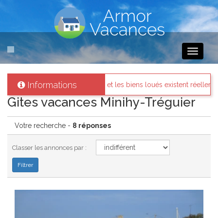
Toggle
navigati
Informations
és et les biens loués existent réellement.
Messages des inter
Gites vacances Minihy-Tréguier
Votre recherche -
8 réponses
Classer les annonces par :