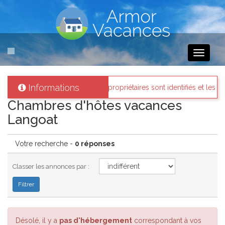
Toggle
navigati
Informations
rmor-vacances
: Tous les propriétaires sont identifiés et les biens lo
Chambres d'hôtes vacances
Langoat
Votre recherche -
0 réponses
Classer les annonces par :
Désolé, il y a
pas d'hébergement
correspondant à vos