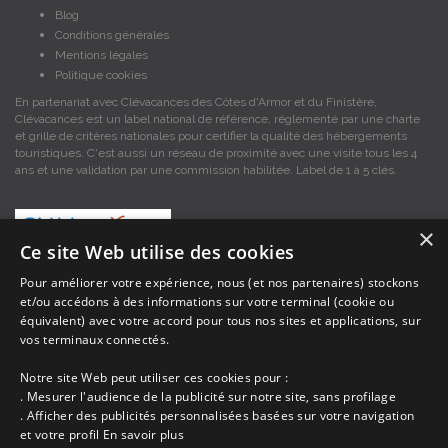
Blog
Conditions générales
Mentions légales
Politique cookies
En partenariat avec Clévacances des Côtes d'Armor et du Finistère,
Clévacances est un label national de référence, réglementé par une charte
et grille de critères nationales pour certifier la qualité des hébergements
touristiques. C'est aussi un réseau de proximité avec une visite tous les 4
ans et une validation par une commission habilitée. Label de 1 à 5 clés.
×
Ce site Web utilise des cookies
Pour améliorer votre expérience, nous (et nos partenaires) stockons
et/ou accédons à des informations sur votre terminal (cookie ou
Les descriptions et photos contenues dans le site Armor-vacances sont sous
équivalent) avec votre accord pour tous nos sites et applications, sur
la responsabilité des propriétaires, ces informations sont indicatives et non
contractuelles. Les données sont protégées par copyright Armor-vacances.
vos terminaux connectés.
Notre site Web peut utiliser ces cookies pour :
Armor-vacances n'est pas un organisme et ne touche aucune commission
. Mesurer l'audience de la publicité sur notre site, sans profilage
sur les locations, c'est simplement un annuaire d'hébergements de
. Afficher des publicités personnalisées basées sur votre navigation
vacances en Bretagne, un service de petites annonces de location DE
et votre profil
En savoir plus
PARTICULIER A PARTICULIER.