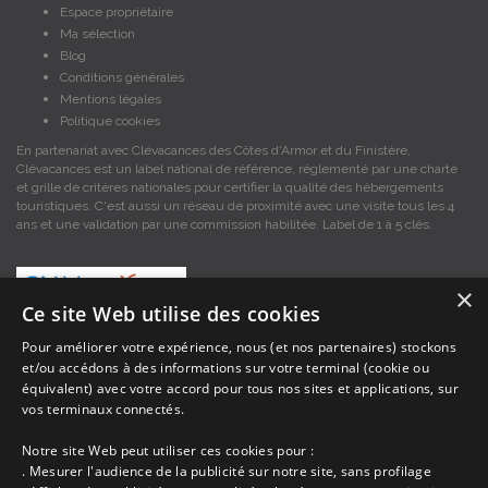
Espace propriétaire
Ma sélection
Blog
Conditions générales
Mentions légales
Politique cookies
En partenariat avec Clévacances des Côtes d'Armor et du Finistère,
Clévacances est un label national de référence, réglementé par une charte
et grille de critères nationales pour certifier la qualité des hébergements
touristiques. C'est aussi un réseau de proximité avec une visite tous les 4
ans et une validation par une commission habilitée. Label de 1 à 5 clés.
×
Ce site Web utilise des cookies
Pour améliorer votre expérience, nous (et nos partenaires) stockons
et/ou accédons à des informations sur votre terminal (cookie ou
Les descriptions et photos contenues dans le site Armor-vacances sont sous
équivalent) avec votre accord pour tous nos sites et applications, sur
la responsabilité des propriétaires, ces informations sont indicatives et non
contractuelles. Les données sont protégées par copyright Armor-vacances.
vos terminaux connectés.
Notre site Web peut utiliser ces cookies pour :
Armor-vacances n'est pas un organisme et ne touche aucune commission
. Mesurer l'audience de la publicité sur notre site, sans profilage
sur les locations, c'est simplement un annuaire d'hébergements de