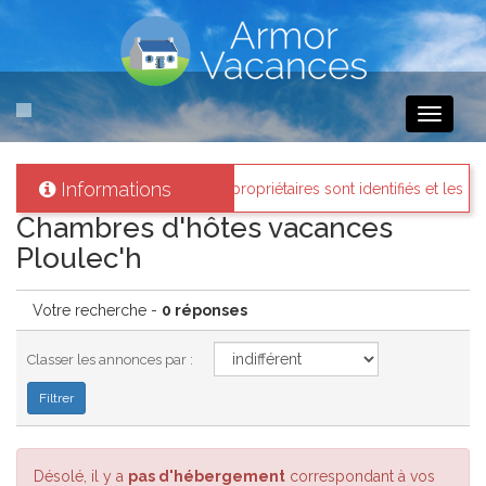
Toggle
navigati
Informations
mor-vacances
: Tous les propriétaires sont identifiés et les biens lou
Chambres d'hôtes vacances
Ploulec'h
Votre recherche -
0 réponses
Classer les annonces par :
Désolé, il y a
pas d'hébergement
correspondant à vos