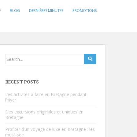
E
BLOG
DERNIÈRES MINUTES
PROMOTIONS
Search
for:
RECENT POSTS
Les activités à faire en Bretagne pendant
l’hiver
Des excursions originales et uniques en
Bretagne
Profiter d’un voyage de luxe en Bretagne : les
must-see