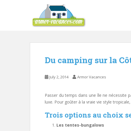
S
k
i
p
t
o
m
a
i
Du camping sur la Cô
n
c
o
July 2, 2014
Armor Vacances
n
t
Passer du temps dans une île ne nécessite p
e
luxe. Pour goûter à la vraie vie style tropicale
n
t
Trois options au choix se
Les tentes-bungalows