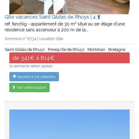
Gîte vacances Saint Gildas de Rhuys | 4
ref. fanchig - appartement de 30 m² situé au 1er étage d'une
résidence sans ascenseur à 200 m de la…
Annonce n° 6734 | Location Gîte
Saint Gildas de Rhuys
Presqu'île de Rhuys
Morbihan
Bretagne
de 341€ à 814€
la semaine selon saison
Ajoutez à ma sélection
Voir cette location