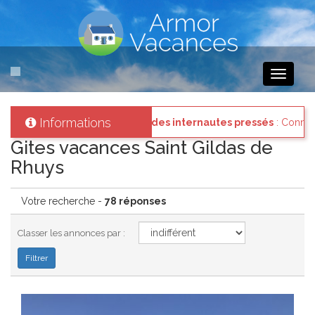
Toggle
navigati
Informations
ez vous à votre compte et consultez les "Messages des internautes p
Gites vacances Saint Gildas de
Rhuys
Votre recherche -
78 réponses
Classer les annonces par :