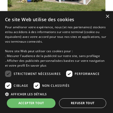
×
Ce site Web utilise des cookies
Gîte vacances Sarzeau | 12
Pour améliorer votre expérience, nous (et nos partenaires) stockons
et/ou accédons à des informations sur votre terminal (cookie ou
ref. maelig - maison de 107 m² située au calme dans une
équivalent) avec votre accord pour tous nos sites et applications, sur
impasse sur les hauteurs de st jacques . le…
vos terminaux connectés.
Annonce n° 6657 | Location Gîte
Notre site Web peut utiliser ces cookies pour :
Sarzeau proche de
Saint Gildas de Rhuys
Presqu'île de Rhuys
. Mesurer l'audience de la publicité sur notre site, sans profilage
Morbihan
Bretagne
. Afficher des publicités personnalisées basées sur votre navigation
de 1078€ à 1976€
et votre profil
En savoir plus
la semaine selon saison
STRICTEMENT NÉCESSAIRES
PERFORMANCE
Ajoutez à ma sélection
CIBLAGE
NON CLASSIFIÉS
Voir cette location
AFFICHER LES DÉTAILS
ACCEPTER TOUT
REFUSER TOUT