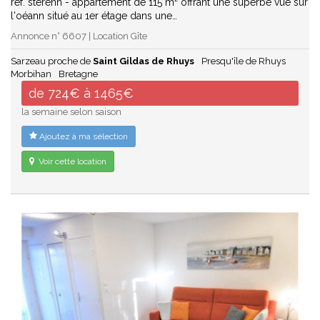
ref. sterenn - appartement de 115 m² offrant une superbe vue sur
l'oéann situé au 1er étage dans une…
Annonce n° 6607 | Location Gîte
Sarzeau proche de
Saint Gildas de Rhuys
Presqu'île de Rhuys
Morbihan
Bretagne
de 724€ à 1465€
la semaine selon saison
Ajoutez à ma sélection
Voir cette location