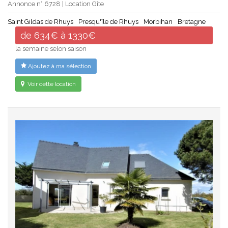
Annonce n° 6728 | Location Gîte
Saint Gildas de Rhuys
Presqu'île de Rhuys
Morbihan
Bretagne
de 634€ à 1330€
la semaine selon saison
Ajoutez à ma sélection
Voir cette location