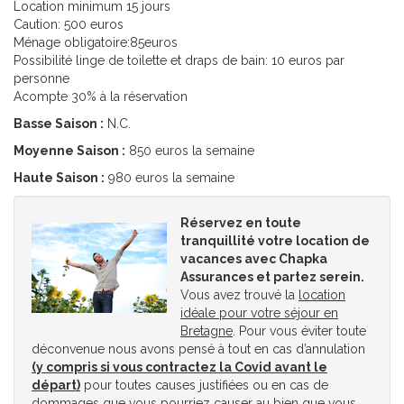
Location minimum 15 jours
Caution: 500 euros
Ménage obligatoire:85euros
Possibilité linge de toilette et draps de bain: 10 euros par
personne
Acompte 30% à la réservation
Basse Saison :
N.C.
Moyenne Saison :
850 euros la semaine
Haute Saison :
980 euros la semaine
Réservez en toute
tranquillité votre location de
vacances avec Chapka
Assurances et partez serein.
Vous avez trouvé la
location
idéale pour votre séjour en
Bretagne
. Pour vous éviter toute
déconvenue nous avons pensé à tout en cas d’annulation
(y compris si vous contractez la Covid avant le
départ)
pour toutes causes justifiées ou en cas de
dommages que vous pourriez causer au bien que vous