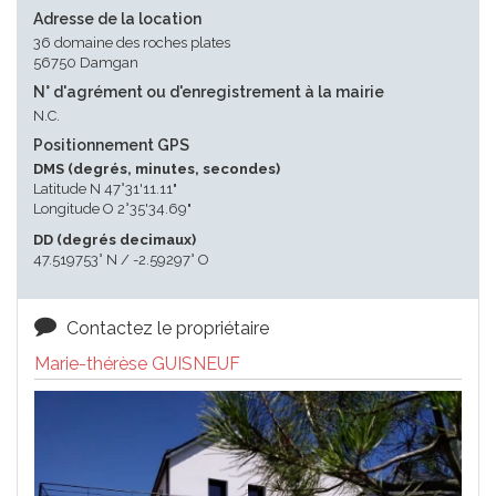
Adresse de la location
36 domaine des roches plates
56750 Damgan
N° d'agrément ou d'enregistrement à la mairie
N.C.
Positionnement GPS
DMS (degrés, minutes, secondes)
Latitude N 47°31'11.11"
Longitude O 2°35'34.69"
DD (degrés decimaux)
47.519753° N / -2.59297° O
Contactez le propriétaire
Marie-thérèse GUISNEUF