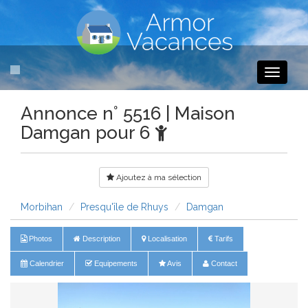
Toggle
navigati
Annonce n° 5516 | Maison
Damgan pour 6
Ajoutez à ma sélection
Morbihan
Presqu'île de Rhuys
Damgan
Photos
Description
Localisation
Tarifs
Calendrier
Equipements
Avis
Contact