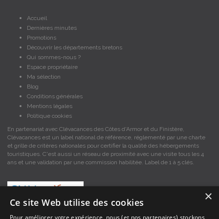
Accueil
Dernières minutes
Promotions
Découvrir les départements bretons
Qui sommes-nous ?
Espace propriétaire
Ma sélection
Blog
Conditions générales
Mentions légales
Politique cookies
En partenariat avec Clévacances des Côtes d'Armor et du Finistère,
Clévacances est un label national de référence, réglementé par une charte
et grille de critères nationales pour certifier la qualité des hébergements
touristiques. C'est aussi un réseau de proximité avec une visite tous les 4
ans et une validation par une commission habilitée. Label de 1 à 5 clés.
×
Ce site Web utilise des cookies
Pour améliorer votre expérience, nous (et nos partenaires) stockons