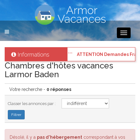
Toggle
navigati
Informations
ctez vous à votre compte.
ATTENTION Demandes Frauduleus
Chambres d'hôtes vacances
Larmor Baden
Votre recherche -
0 réponses
Classer les annonces par :
Désolé, il y a
pas d'hébergement
correspondant à vos