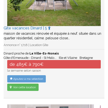
Gîte vacances Dinard | 5
maison de vacances rénovée et équipée à neuf. située dans un
quartier résidentiel, calme. pelouse close…
Annonce n° 1718 | Location Gîte
Dinard proche de
La Ville-Es-Nonais
Côte d'Emeraude - Dinard - St Malo...
Ille et Vilaine
Bretagne
de 485€ à 790€
la semaine selon saison
Ajoutez à ma sélection
Voir cette location