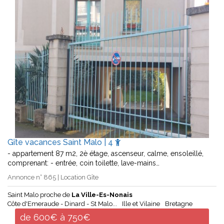
Gîte vacances Saint Malo | 4
- appartement 87 m2, 2è étage, ascenseur, calme, ensoleillé,
comprenant: - entrée, coin toilette, lave-mains…
Annonce n° 865 | Location Gîte
Saint Malo proche de
La Ville-Es-Nonais
Côte d'Emeraude - Dinard - St Malo...
Ille et Vilaine
Bretagne
de 600€ à 750€