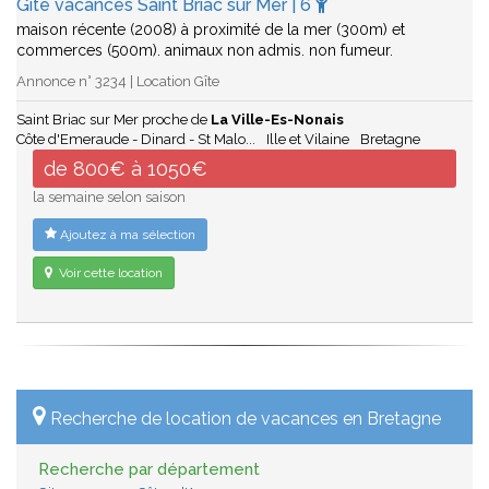
Gîte vacances Saint Briac sur Mer | 6
maison récente (2008) à proximité de la mer (300m) et
commerces (500m). animaux non admis. non fumeur.
Annonce n° 3234 | Location Gîte
Saint Briac sur Mer proche de
La Ville-Es-Nonais
Côte d'Emeraude - Dinard - St Malo...
Ille et Vilaine
Bretagne
de 800€ à 1050€
la semaine selon saison
Ajoutez à ma sélection
Voir cette location
Recherche de location de vacances en Bretagne
Recherche par département