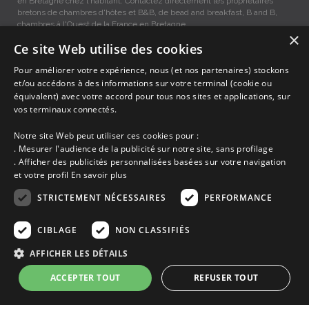
en Bretagne chez l'habitant. Contactez directement les propriétaires
bretons de chambres d'hôtes et B&B, de bead and breakfast, B and B,
chambres à l'Ouest de la France en Bretagne.
×
Ce site Web utilise des cookies
Gites vacances La Ville-Es-Nonais, Location entre Particuliers
Pour améliorer votre expérience, nous (et nos partenaires) stockons
et/ou accédons à des informations sur votre terminal (cookie ou
équivalent) avec votre accord pour tous nos sites et applications, sur
Accueil
vos terminaux connectés.
Dernières minutes
Promotions
Notre site Web peut utiliser ces cookies pour :
Découvrir les départements bretons
. Mesurer l'audience de la publicité sur notre site, sans profilage
Qui sommes-nous ?
. Afficher des publicités personnalisées basées sur votre navigation
Espace propriétaire
et votre profil
En savoir plus
Ma sélection
Blog
STRICTEMENT NÉCESSAIRES
PERFORMANCE
Conditions générales
Mentions légales
CIBLAGE
NON CLASSIFIÉS
Politique cookies
AFFICHER LES DÉTAILS
En partenariat avec Clévacances des Côtes d'Armor et du Finistère,
Clévacances est un label national de référence, réglementé par une charte
ACCEPTER TOUT
REFUSER TOUT
et grille de critères nationales pour certifier la qualité des hébergements
touristiques. C'est aussi un réseau de proximité avec une visite tous les 4
ans et une validation par une commission habilitée. Label de 1 à 5 clés.