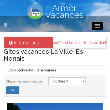
Toggle
navigati
Informations
 identifiés et les biens loués existent réellement.
Messages de
Gites vacances La Ville-Es-
Nonais
Votre recherche -
8 réponses
Classer les annonces par :