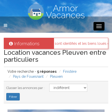
Toggle
navigati
Informations
propriétaires sont identifiés et les biens loués existent réellement.
Location vacances Pleuven entre
particuliers
Votre recherche -
5 réponses
Finistère
Pays de Fouesnant
Pleuven
Classer les annonces par :