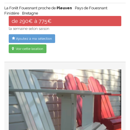
La Forêt Fouesnant proche de
Pleuven
Pays de Fouesnant
Finistère
Bretagne
de 290€ à 775€
la semaine selon saison
Ajoutez à ma sélection
Voir cette location