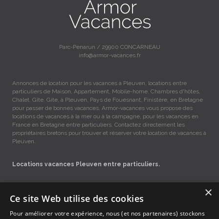
Parc-Penarun / 29900 CONCARNEAU
info@armor-vacances.fr
Annonces de location pour les vacances à Pleuven, locations entre
particuliers de Maison, Appartement, Mobile-home, Chambres d'hôtes,
Chalet, Gîte, Gite, à Pleuven, Pays de Fouesnant, Finistère, en Bretagne
pour passer de bonnes vacances, Armor-vacances vous propose des
locations de vacances à la mer ou à la campagne, pour les vacances en
France en Bretagne entre particuliers. Contactez directement les
propriétaires bretons pour trouver et réserver votre location de vacances à
Pleuven.
Locations vacances Pleuven entre particuliers.
×
Accueil
Ce site Web utilise des cookies
Dernières minutes
Pour améliorer votre expérience, nous (et nos partenaires) stockons
Promotions