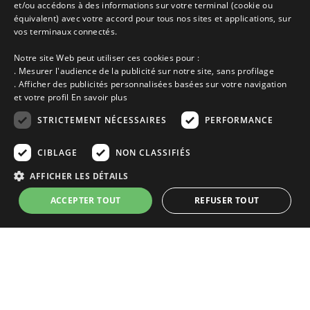
et/ou accédons à des informations sur votre terminal (cookie ou
Découvrir les départements bretons
équivalent) avec votre accord pour tous nos sites et applications, sur
Qui sommes-nous ?
vos terminaux connectés.
Espace propriétaire
Ma sélection
Notre site Web peut utiliser ces cookies pour :
Blog
. Mesurer l'audience de la publicité sur notre site, sans profilage
Conditions générales
. Afficher des publicités personnalisées basées sur votre navigation
Mentions légales
et votre profil
En savoir plus
Politique cookies
STRICTEMENT NÉCESSAIRES
PERFORMANCE
En partenariat avec Clévacances des Côtes d'Armor et du Finistère,
Clévacances est un label national de référence, réglementé par une charte
et grille de critères nationales pour certifier la qualité des hébergements
CIBLAGE
NON CLASSIFIÉS
touristiques. C'est aussi un réseau de proximité avec une visite tous les 4
ans et une validation par une commission habilitée. Label de 1 à 5 clés.
AFFICHER LES DÉTAILS
ACCEPTER TOUT
REFUSER TOUT
Strictement nécessaires
Performance
Ciblage
Les descriptions et photos contenues dans le site Armor-vacances sont sous
la responsabilité des propriétaires, ces informations sont indicatives et non
Non classifiés
contractuelles. Les données sont protégées par copyright Armor-vacances.
Les cookies strictement nécessaires habilitent des fonctionnalités de base