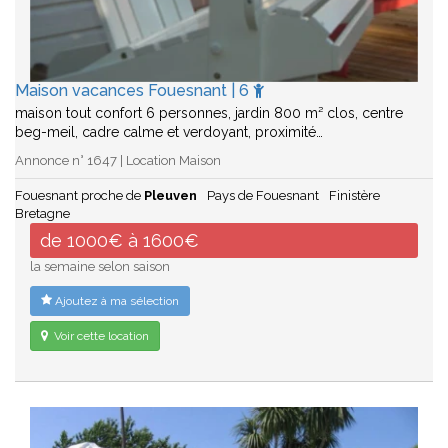
Maison vacances Fouesnant | 6
maison tout confort 6 personnes, jardin 800 m² clos, centre
beg-meil, cadre calme et verdoyant, proximité…
Annonce n° 1647 | Location Maison
Fouesnant proche de
Pleuven
Pays de Fouesnant
Finistère
Bretagne
de 1000€ à 1600€
la semaine selon saison
Ajoutez à ma sélection
Voir cette location