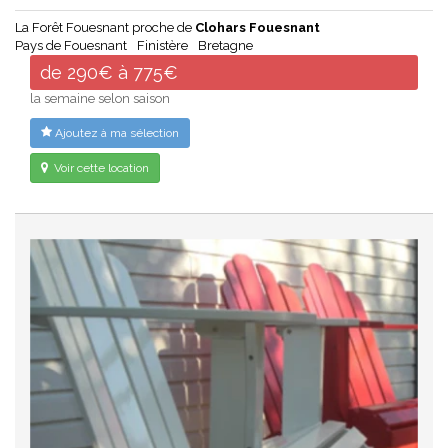
La Forêt Fouesnant proche de
Clohars Fouesnant
Pays de Fouesnant
Finistère
Bretagne
de 290€ à 775€
la semaine selon saison
Ajoutez à ma sélection
Voir cette location