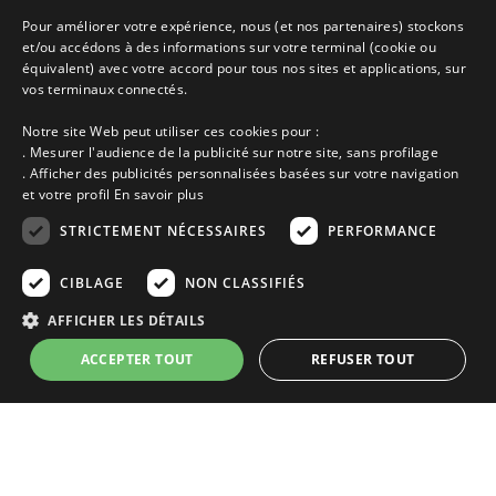
Accueil
Pour améliorer votre expérience, nous (et nos partenaires) stockons
Dernières minutes
et/ou accédons à des informations sur votre terminal (cookie ou
Promotions
équivalent) avec votre accord pour tous nos sites et applications, sur
Découvrir les départements bretons
vos terminaux connectés.
Qui sommes-nous ?
Notre site Web peut utiliser ces cookies pour :
Espace propriétaire
. Mesurer l'audience de la publicité sur notre site, sans profilage
Ma sélection
. Afficher des publicités personnalisées basées sur votre navigation
Blog
et votre profil
En savoir plus
Conditions générales
Mentions légales
STRICTEMENT NÉCESSAIRES
PERFORMANCE
Politique cookies
En partenariat avec Clévacances des Côtes d'Armor et du Finistère,
CIBLAGE
NON CLASSIFIÉS
Clévacances est un label national de référence, réglementé par une charte
et grille de critères nationales pour certifier la qualité des hébergements
AFFICHER LES DÉTAILS
touristiques. C'est aussi un réseau de proximité avec une visite tous les 4
ans et une validation par une commission habilitée. Label de 1 à 5 clés.
ACCEPTER TOUT
REFUSER TOUT
Strictement nécessaires
Performance
Ciblage
Non classifiés
Les descriptions et photos contenues dans le site Armor-vacances sont sous