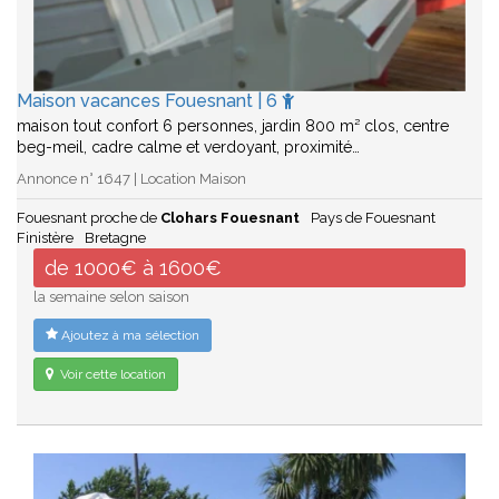
Maison vacances Fouesnant | 6
maison tout confort 6 personnes, jardin 800 m² clos, centre
beg-meil, cadre calme et verdoyant, proximité…
Annonce n° 1647 | Location Maison
Fouesnant proche de
Clohars Fouesnant
Pays de Fouesnant
Finistère
Bretagne
de 1000€ à 1600€
la semaine selon saison
Ajoutez à ma sélection
Voir cette location