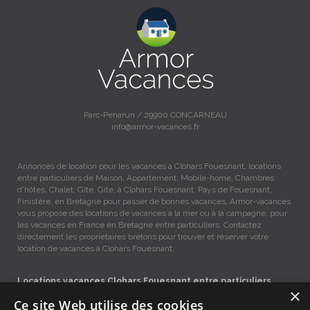
Parc-Penarun / 29900 CONCARNEAU
info@armor-vacances.fr
Annonces de location pour les vacances à Clohars Fouesnant, locations
entre particuliers de Maison, Appartement, Mobile-home, Chambres
d'hôtes, Chalet, Gîte, Gite, à Clohars Fouesnant, Pays de Fouesnant,
Finistère, en Bretagne pour passer de bonnes vacances, Armor-vacances
vous propose des locations de vacances à la mer ou à la campagne, pour
les vacances en France en Bretagne entre particuliers. Contactez
directement les propriétaires bretons pour trouver et réserver votre
location de vacances à Clohars Fouesnant.
Locations vacances Clohars Fouesnant entre particuliers.
×
Ce site Web utilise des cookies