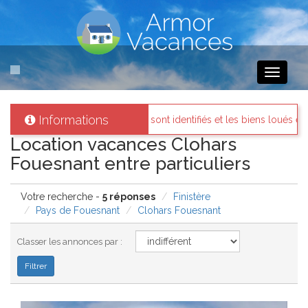
Toggle
navigati
Informations
propriétaires sont identifiés et les biens loués existent réellement.
Location vacances Clohars
Fouesnant entre particuliers
Votre recherche -
5 réponses
Finistère
Pays de Fouesnant
Clohars Fouesnant
Classer les annonces par :