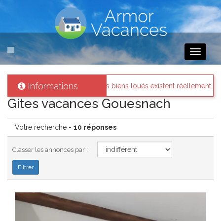
Toggle
navigati
Informations
ns loués existent réellement.
Messages des internautes pres
Gites vacances Gouesnach
Votre recherche -
10 réponses
Classer les annonces par :