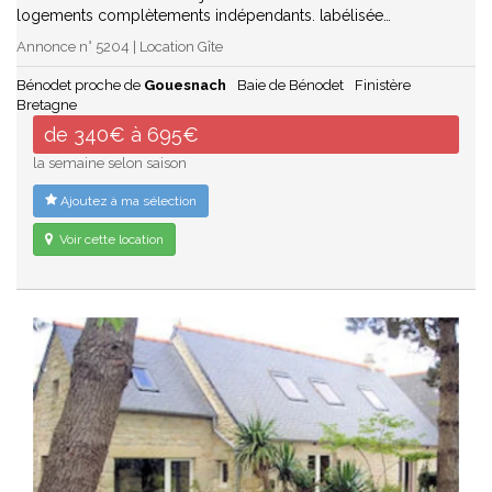
logements complètements indépendants. labélisée…
Annonce n° 5204 | Location Gîte
Bénodet proche de
Gouesnach
Baie de Bénodet
Finistère
Bretagne
de 340€ à 695€
la semaine selon saison
Ajoutez à ma sélection
Voir cette location