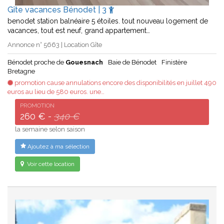
Gîte vacances Bénodet | 3
benodet station balnéaire 5 étoiles. tout nouveau logement de
vacances, tout est neuf, grand appartement…
Annonce n° 5663 | Location Gîte
Bénodet proche de
Gouesnach
Baie de Bénodet
Finistère
Bretagne
promotion cause annulations encore des disponibilités en juillet 490
euros au lieu de 580 euros. une…
PROMOTION
260 € -
340 €
la semaine selon saison
Ajoutez à ma sélection
Voir cette location