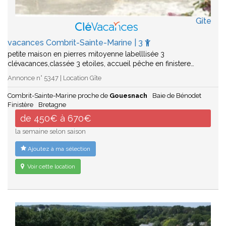
Gîte
vacances Combrit-Sainte-Marine | 3
petite maison en pierres mitoyenne labelllisée 3
clévacances,classée 3 etoiles, accueil pêche en finistere…
Annonce n° 5347 | Location Gîte
Combrit-Sainte-Marine proche de
Gouesnach
Baie de Bénodet
Finistère
Bretagne
de 450€ à 670€
la semaine selon saison
Ajoutez à ma sélection
Voir cette location