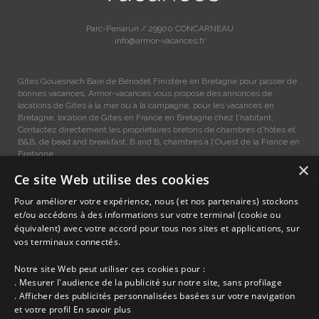
Parc-Penarun / 29900 CONCARNEAU
info@armor-vacances.fr
Gites Gouesnach Baie de Bénodet Finistère en Bretagne pour passer de
bonnes vacances, Armor-vacances vous propose des annonces de
locations de Gites à la mer ou à la campagne, pour les vacances en
Bretagne, location de Gites en France en Bretagne chez l'habitant.
Contactez directement les propriétaires bretons de chambres d'hôtes et
B&B, de bead and breakfast, B and B, chambres à l'Ouest de la France en
Bretagne.
×
Ce site Web utilise des cookies
Gites vacances Gouesnach, Location entre Particuliers
Pour améliorer votre expérience, nous (et nos partenaires) stockons
et/ou accédons à des informations sur votre terminal (cookie ou
équivalent) avec votre accord pour tous nos sites et applications, sur
Accueil
vos terminaux connectés.
Dernières minutes
Promotions
Notre site Web peut utiliser ces cookies pour :
Découvrir les départements bretons
. Mesurer l'audience de la publicité sur notre site, sans profilage
Qui sommes-nous ?
. Afficher des publicités personnalisées basées sur votre navigation
Espace propriétaire
et votre profil
En savoir plus
Ma sélection