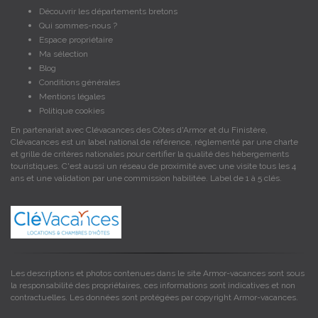
Découvrir les départements bretons
Qui sommes-nous ?
Espace propriétaire
Ma sélection
Blog
Conditions générales
Mentions légales
Politique cookies
En partenariat avec Clévacances des Côtes d'Armor et du Finistère,
Clévacances est un label national de référence, réglementé par une charte
et grille de critères nationales pour certifier la qualité des hébergements
touristiques. C'est aussi un réseau de proximité avec une visite tous les 4
ans et une validation par une commission habilitée. Label de 1 à 5 clés.
Les descriptions et photos contenues dans le site Armor-vacances sont sous
la responsabilité des propriétaires, ces informations sont indicatives et non
contractuelles. Les données sont protégées par copyright Armor-vacances.