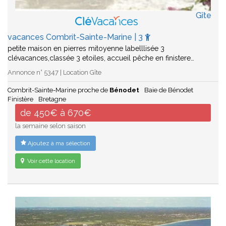
Gîte
vacances Combrit-Sainte-Marine | 3
petite maison en pierres mitoyenne labelllisée 3
clévacances,classée 3 etoiles, accueil pêche en finistere…
Annonce n° 5347 | Location Gîte
Combrit-Sainte-Marine proche de
Bénodet
Baie de Bénodet
Finistère
Bretagne
de 450€ à 670€
la semaine selon saison
Ajoutez à ma sélection
Voir cette location