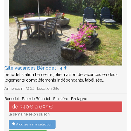
Gîte vacances Bénodet | 4
benodet station balnéaire jolie maison de vacances en deux
logements complètements indépendants. labélisée…
Annonce n° 5204 | Location Gîte
Bénodet
Baie de Bénodet
Finistère
Bretagne
de 340€ à 695€
la semaine selon saison
Ajoutez à ma sélection