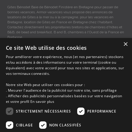
Gites Bénodet Baie de Bénodet Finistère en Bretagne pour passer de
bonnes vacances, Armor-vacances vous propose des annonces de
locations de Gites à la mer ou à la campagne, pour les vacances en
Bretagne, location de Gites en France en Bretagne chez l'habitant.
Contactez directement les propriétaires bretons de chambres d'hôtes et
B&B, de bead and breakfast, B and B, chambres à l'Ouest de la France en
Bretagne.
×
Ce site Web utilise des cookies
Gites vacances Bénodet, Location entre Particuliers
Pour améliorer votre expérience, nous (et nos partenaires) stockons
et/ou accédons à des informations sur votre terminal (cookie ou
équivalent) avec votre accord pour tous nos sites et applications, sur
Accueil
vos terminaux connectés.
Dernières minutes
Promotions
Notre site Web peut utiliser ces cookies pour :
Découvrir les départements bretons
. Mesurer l'audience de la publicité sur notre site, sans profilage
Qui sommes-nous ?
. Afficher des publicités personnalisées basées sur votre navigation
Espace propriétaire
et votre profil
En savoir plus
Ma sélection
Blog
STRICTEMENT NÉCESSAIRES
PERFORMANCE
Conditions générales
Mentions légales
CIBLAGE
NON CLASSIFIÉS
Politique cookies