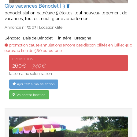
Gîte vacances Bénodet | 3
benodet station balnéaire 5 étoiles. tout nouveau logement de
vacances, tout est neuf, grand appartement…
Annonce n° 5663 | Location Gîte
Bénodet
Baie de Bénodet
Finistère
Bretagne
promotion cause annulations encore des disponibilités en juillet 490
euros au lieu de 580 euros. une…
PROMOTION
260€ -
340€
la semaine selon saison
Ajoutez à ma sélection
Voir cette location