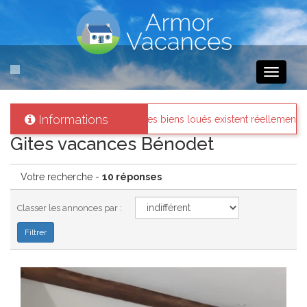
Toggle
navigati
Informations
iens loués existent réellement.
Messages des internautes pre
Gites vacances Bénodet
Votre recherche -
10 réponses
Classer les annonces par :