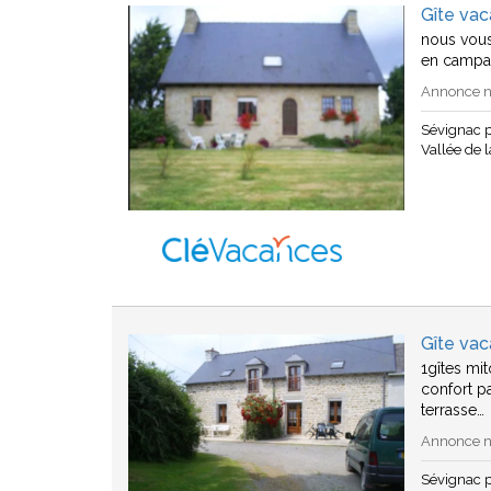
Gîte vac
nous vous
en campag
Annonce n°
Sévignac 
Vallée de l
Gîte vac
1gîtes mi
confort pa
terrasse…
Annonce n°
Sévignac 