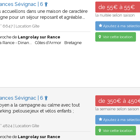
ances Sévignac | 6
de 55€ à 55€
 accueillons dans une maison de caractère
la nuitée selon saison
ne pour un séjour reposant et agréable.…
 6647 | Location Gîte
Ajoutez à ma sélectio
proche de
Langrolay sur Rance
Voir cette location
a Rance - Dinan...
Côtes d'Armor
Bretagne
ances Sévignac | 6
de 350€ à 450
toyen a la campagne au calme avec tout
la semaine selon saison
rking ;pelouse;jeux et vélos enfants ;
Ajoutez à ma sélectio
 4824 | Location Gîte
Voir cette location
proche de
Langrolay sur Rance