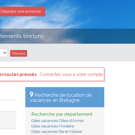
Déposez une annonce
rtements bretons
Connectez vous à votre compte et consultez les "Messages des intern
Recherche de location de
vacances en Bretagne
Recherche par département
Gites vacances Côtes d'Armor
Gites vacances Finistère
Gites vacances Ille et Vilaine