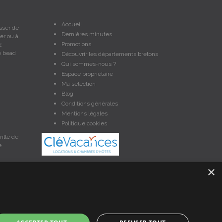
Accueil
sser de
Dernières minutes
er ou à
Promotions
z
e bead
Découvrir les départements bretons
Qui sommes-nous ?
Espace propriétaire
Ma sélection
Blog
Conditions générales
Mentions légales
Politique cookies
ille de
e
×
et non contractuelles. Les données sont protégées par copyright