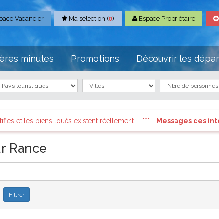
pace Vacancier
Ma sélection (
0
)
Espace Propriétaire
ères minutes
Promotions
Découvrir les dépa
ués existent réellement.
Messages des internautes pressés
: 
ur Rance