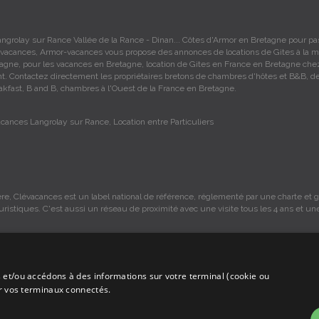
angrolay sur Rance Vallée de la Rance - Dinan... Côtes d'Armor en Bretagne pour pa
vacances, Armor-vacances vous propose des annonces de locations de Gites à la m
agne, pour les vacances en Bretagne, location de Gites en France en Bretagne che
ant. Contactez directement les propriétaires bretons de chambres d'hôtes et B&B, d
akfast, B and B, chambres à l'Ouest de la France en Bretagne.
acances Langrolay sur Rance, Location entre Particuliers
re, Clévacances est un label national de référence, réglementé par une charte et gr
ouristiques. C'est aussi un réseau de proximité avec une visite tous les 4 ans et un
 et/ou accédons à des informations sur votre terminal (cookie ou
s sont sous la responsabilité des propriétaires, ces informations sont indicatives 
ur vos terminaux connectés.