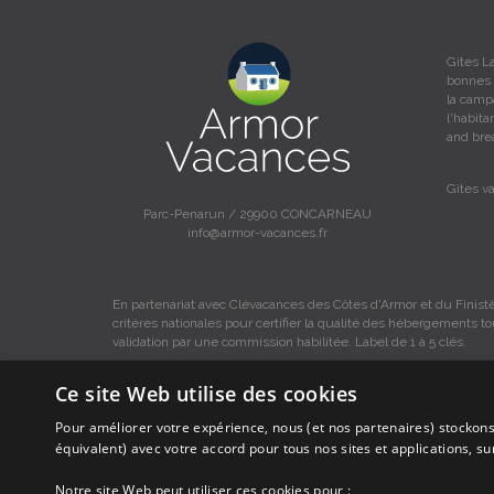
Gites L
bonnes 
la camp
l'habit
and bre
Gites v
Parc-Penarun / 29900 CONCARNEAU
info@armor-vacances.fr
En partenariat avec Clévacances des Côtes d'Armor et du Finistè
critères nationales pour certifier la qualité des hébergements t
validation par une commission habilitée. Label de 1 à 5 clés.
Ce site Web utilise des cookies
Pour améliorer votre expérience, nous (et nos partenaires) stockons
Les descriptions et photos contenues dans le site Armor-vacance
équivalent) avec votre accord pour tous nos sites et applications, s
Armor-vacances.
Notre site Web peut utiliser ces cookies pour :