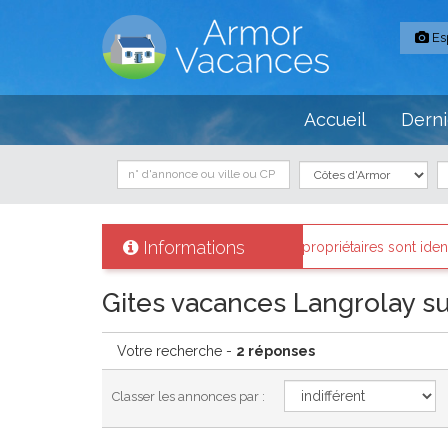
Es
Accueil
Derni
Informations
rmor-vacances
: Tous les propriétaires sont identifiés et les biens lo
Gites vacances Langrolay s
Votre recherche -
2 réponses
Classer les annonces par :