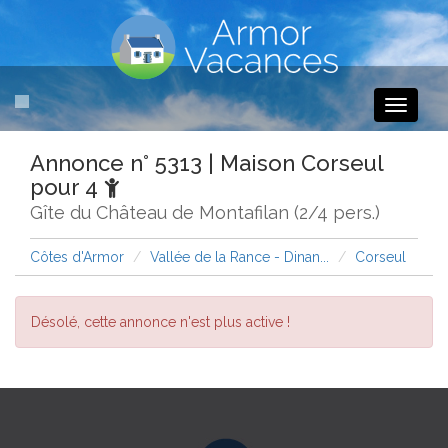
Toggle
navigati
Annonce n° 5313 | Maison Corseul
pour 4
Gîte du Château de Montafilan (2/4 pers.)
Côtes d'Armor
Vallée de la Rance - Dinan...
Corseul
Désolé, cette annonce n'est plus active !