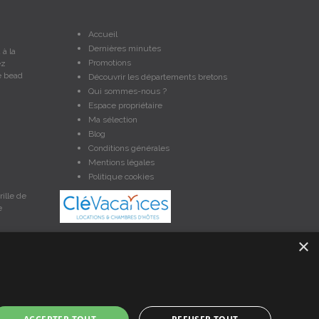
Accueil
Dernières minutes
à la
Promotions
ez
e bead
Découvrir les départements bretons
Qui sommes-nous ?
Espace propriétaire
Ma sélection
Blog
Conditions générales
Mentions légales
Politique cookies
ille de
e
×
et non contractuelles. Les données sont protégées par copyright