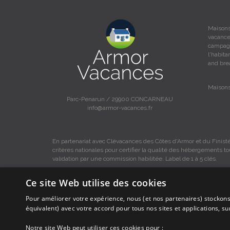
Maisons
vacance
campagn
l'habit
and bre
Maisons
Parc-Penarun / 29900 CONCARNEAU
info@armor-vacances.fr
En partenariat avec Clévacances des Côtes d'Armor et du Finistè
critères nationales pour certifier la qualité des hébergements t
validation par une commission habilitée. Label de 1 à 5 clés.
Ce site Web utilise des cookies
Pour améliorer votre expérience, nous (et nos partenaires) stockons
Les descriptions et photos contenues dans le site Armor-vacance
équivalent) avec votre accord pour tous nos sites et applications, s
Armor-vacances.
Notre site Web peut utiliser ces cookies pour :