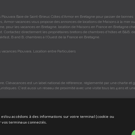
 Plouvara Baie de Saint-Brieuc Côtes d'Armor en Bretagne pour passer de bonnes
s, Armor-vacances vous propose des annonces de locations de Maisons à la mer ou 
e, pour les vacances en Bretagne, location de Maisons en France en Bretagne ch
ant. Contactez directement les propriétaires bretons de chambres d'hôtes et B&B, d
akfast, B and B, chambres à l'Ouest de la France en Bretagne.
 vacances Plouvara, Location entre Particuliers
re, Clévacances est un label national de référence, réglementé par une charte et gr
ouristiques. C'est aussi un réseau de proximité avec une visite tous les 4 ans et un
 et/ou accédons à des informations sur votre terminal (cookie ou
s sont sous la responsabilité des propriétaires, ces informations sont indicatives 
ur vos terminaux connectés.