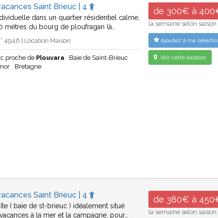
acances Saint Brieuc | 4
de 300€ à 400
dividuelle dans un quartier résidentiel calme,
la semaine selon saison
00 mètres du bourg de ploufragan (à…
 4946 | Location Maison
Ajoutez à ma sélectio
uc proche de
Plouvara
Baie de Saint-Brieuc
Voir cette location
rmor
Bretagne
acances Saint Brieuc | 4
de 380€ à 450
îte ( baie de st-brieuc ) idéalement situé
la semaine selon saison
vacances à la mer et la campagne, pour…