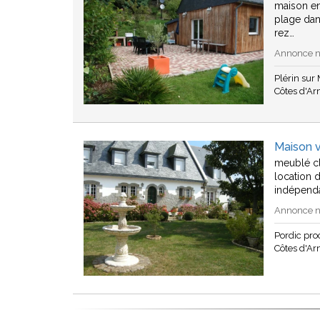
maison en
plage da
rez…
Annonce n°
Plérin sur
Côtes d'A
Maison 
meublé cl
location 
indépend
Annonce n°
Pordic pr
Côtes d'A