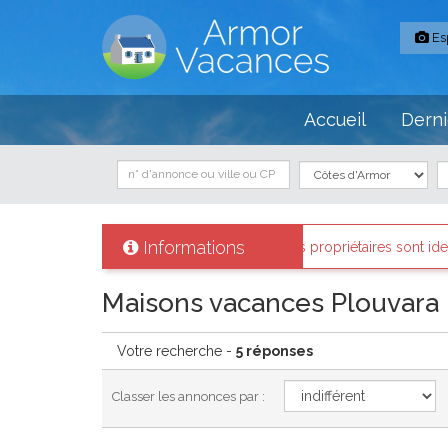
Es
Accueil
Derni
Informations
mor-vacances
: Tous les propriétaires sont identifiés et les biens lou
Maisons vacances Plouvara
Votre recherche -
5 réponses
Classer les annonces par :