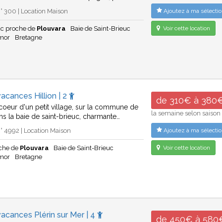
 300 | Location Maison
Ajoutez à ma sélectio
uc proche de
Plouvara
Baie de Saint-Brieuc
Voir cette location
rmor
Bretagne
acances Hillion | 2
de 310€ à 380
 coeur d'un petit village, sur la commune de
la semaine selon saison
ans la baie de saint-brieuc, charmante…
 4992 | Location Maison
Ajoutez à ma sélectio
oche de
Plouvara
Baie de Saint-Brieuc
Voir cette location
rmor
Bretagne
acances Plérin sur Mer | 4
de 450€ à 580