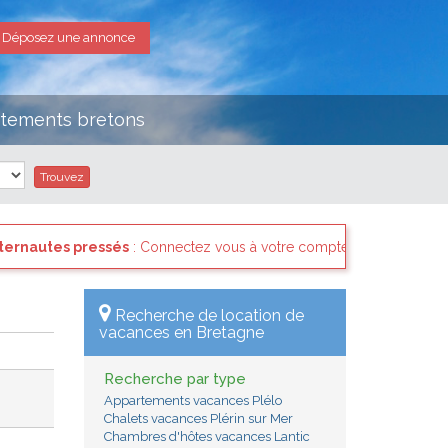
Déposez une annonce
rtements bretons
Connectez vous à votre compte et consultez les "Messages des interna
Recherche de location de
vacances en Bretagne
Recherche par type
Appartements vacances Plélo
Chalets vacances Plérin sur Mer
Chambres d'hôtes vacances Lantic