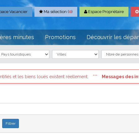
pace Vacancier
Ma sélection (
0
)
Espace Propriétaire
ères minutes
Promotions
Découvrir les dépa
és existent réellement.
Messages des internautes pressés
: 