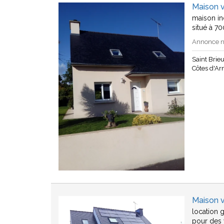
Maison v
maison in
situé à 7
Annonce n°
Saint Brie
Côtes d'A
Maison v
location g
pour des 