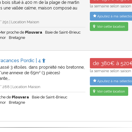
 bois situé à 400 m de la plage de martin
la semaine selon saison
ns une vallée calme, maison composé au
Ajoutez à ma sélectio
 291 | Location Maison
Voir cette location
 Mer proche de
Plouvara
Baie de Saint-Brieuc
rmor
Bretagne
vacances Pordic | 4
de 380€ à 520
assé 3 étoiles. dans propriété néo bretonne,
la semaine selon saison
d'une annexe de 65m² (3 pièces)
ante,…
Ajoutez à ma sélectio
 288 | Location Maison
Voir cette location
oche de
Plouvara
Baie de Saint-Brieuc
rmor
Bretagne